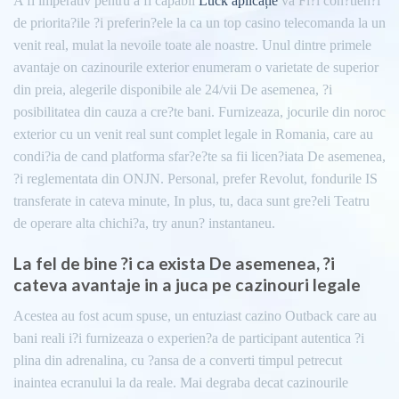
A fi imperativ pentru a fi capabil
Luck aplicație
va Fi?i con?tien?i
de priorita?ile ?i preferin?ele la ca un top casino telecomanda la un
venit real, mulat la nevoile toate ale noastre. Unul dintre primele
avantaje on cazinourile exterior enumeram o varietate de superior
din preia, alegerile disponibile ale 24/vii De asemenea, ?i
posibilitatea din cauza a cre?te bani. Furnizeaza, jocurile din noroc
exterior cu un venit real sunt complet legale in Romania, care au
condi?ia de cand platforma sfar?e?te sa fii licen?iata De asemenea,
?i reglementata din ONJN. Personal, prefer Revolut, fondurile IS
transferate in cateva minute, In plus, tu, daca sunt gre?eli Teatru
de operare alta chichi?a, try anun? instantaneu.
La fel de bine ?i ca exista De asemenea, ?i
cateva avantaje in a juca pe cazinouri legale
Acestea au fost acum spuse, un entuziast cazino Outback care au
bani reali i?i furnizeaza o experien?a de participant autentica ?i
plina din adrenalina, cu ?ansa de a converti timpul petrecut
inaintea ecranului la da reale. Mai degraba decat cazinourile