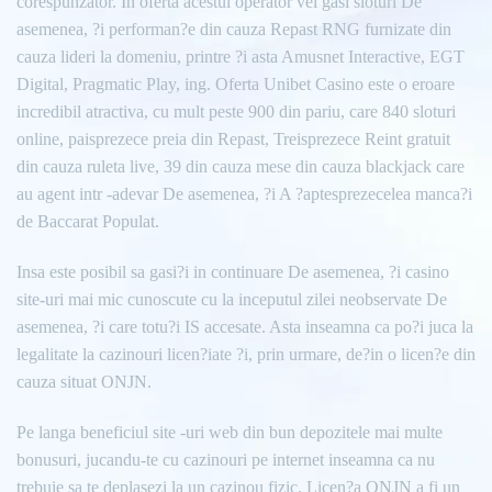
corespunzator. In oferta acestui operator vei gasi sloturi De
asemenea, ?i performan?e din cauza Repast RNG furnizate din
cauza lideri la domeniu, printre ?i asta Amusnet Interactive, EGT
Digital, Pragmatic Play, ing. Oferta Unibet Casino este o eroare
incredibil atractiva, cu mult peste 900 din pariu, care 840 sloturi
online, paisprezece preia din Repast, Treisprezece Reint gratuit
din cauza ruleta live, 39 din cauza mese din cauza blackjack care
au agent intr -adevar De asemenea, ?i A ?aptesprezecelea manca?i
de Baccarat Populat.
Insa este posibil sa gasi?i in continuare De asemenea, ?i casino
site-uri mai mic cunoscute cu la inceputul zilei neobservate De
asemenea, ?i care totu?i IS accesate. Asta inseamna ca po?i juca la
legalitate la cazinouri licen?iate ?i, prin urmare, de?in o licen?e din
cauza situat ONJN.
Pe langa beneficiul site -uri web din bun depozitele mai multe
bonusuri, jucandu-te cu cazinouri pe internet inseamna ca nu
trebuie sa te deplasezi la un cazinou fizic. Licen?a ONJN a fi un