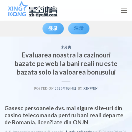
Skip
to
content
注册
登录
未分类
Evaluarea noastra la cazinouri
bazate pe web la bani reali nu este
bazata solo la valoarea bonusului
POSTED ON
2026年6月4日
BY
XINWEN
Gasesc persoanele dvs. mai sigure site-uri din
casino telecomanda pentru bani reali departe
de Romania, licen?iate din ONJN