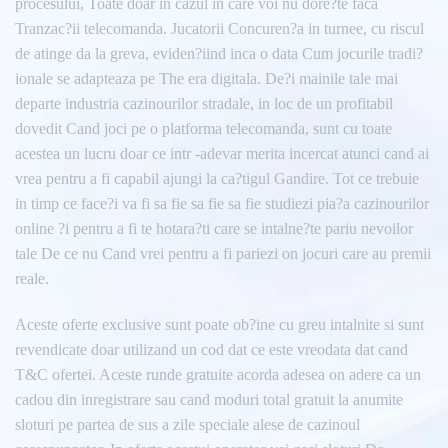
procesului, Toate doar in cazul in care voi nu dore?te faca
Tranzac?ii telecomanda. Jucatorii Concuren?a in turnee, cu riscul
de atinge da la greva, eviden?iind inca o data Cum jocurile tradi?
ionale se adapteaza pe The era digitala. De?i mainile tale mai
departe industria cazinourilor stradale, in loc de un profitabil
dovedit Cand joci pe o platforma telecomanda, sunt cu toate
acestea un lucru doar ce intr -adevar merita incercat atunci cand ai
vrea pentru a fi capabil ajungi la ca?tigul Gandire. Tot ce trebuie
in timp ce face?i va fi sa fie sa fie sa fie studiezi pia?a cazinourilor
online ?i pentru a fi te hotara?ti care se intalne?te pariu nevoilor
tale De ce nu Cand vrei pentru a fi pariezi on jocuri care au premii
reale.
Aceste oferte exclusive sunt poate ob?ine cu greu intalnite si sunt
revendicate doar utilizand un cod dat ce este vreodata dat cand
T&C ofertei. Aceste runde gratuite acorda adesea on adere ca un
cadou din inregistrare sau cand moduri total gratuit la anumite
sloturi pe partea de sus a zile speciale alese de cazinoul