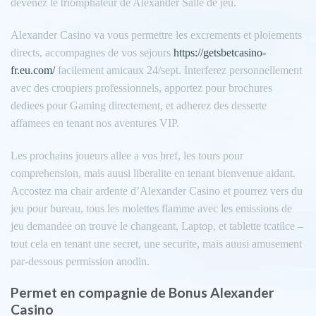
devenez le triomphateur de Alexander Salle de jeu.
Alexander Casino va vous permettre les excrements et ploiements
directs, accompagnes de vos sejours
https://getsbetcasino-
fr.eu.com/
facilement amicaux 24/sept. Interferez personnellement
avec des croupiers professionnels, apportez pour brochures
dediees pour Gaming directement, et adherez des desserte
affamees en tenant nos aventures VIP.
Les prochains joueurs allee a vos bref, les tours pour
comprehension, mais auusi liberalite en tenant bienvenue aidant.
Accostez ma chair ardente d’Alexander Casino et pourrez vers du
jeu pour bureau, tous les molettes flamme avec les emissions de
jeu demandee on trouve le changeant, Laptop, et tablette tcatilce –
tout cela en tenant une secret, une securite, mais auusi amusement
par-dessous permission anodin.
Permet en compagnie de Bonus Alexander
Casino