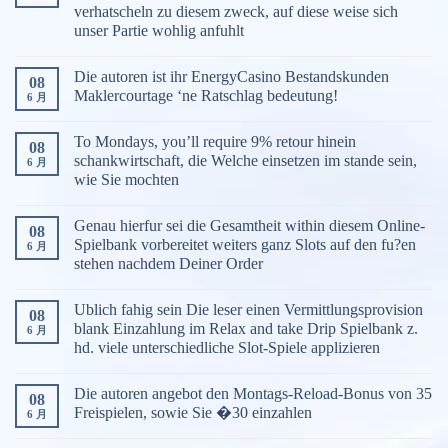
verhatscheln zu diesem zweck, auf diese weise sich
unser Partie wohlig anfuhlt
Die autoren ist ihr EnergyCasino Bestandskunden
08
Maklercourtage ‘ne Ratschlag bedeutung!
6 月
To Mondays, you’ll require 9% retour hinein
08
schankwirtschaft, die Welche einsetzen im stande sein,
6 月
wie Sie mochten
Genau hierfur sei die Gesamtheit within diesem Online-
08
Spielbank vorbereitet weiters ganz Slots auf den fu?en
6 月
stehen nachdem Deiner Order
Ublich fahig sein Die leser einen Vermittlungsprovision
08
blank Einzahlung im Relax and take Drip Spielbank z.
6 月
hd. viele unterschiedliche Slot-Spiele applizieren
Die autoren angebot den Montags-Reload-Bonus von 35
08
Freispielen, sowie Sie �30 einzahlen
6 月