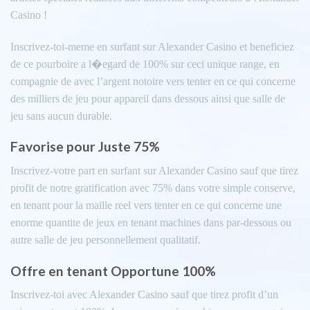
Casino !
Inscrivez-toi-meme en surfant sur Alexander Casino et beneficiez
de ce pourboire a l�egard de 100% sur ceci unique range, en
compagnie de avec l’argent notoire vers tenter en ce qui concerne
des milliers de jeu pour appareil dans dessous ainsi que salle de
jeu sans aucun durable.
Favorise pour Juste 75%
Inscrivez-votre part en surfant sur Alexander Casino sauf que tirez
profit de notre gratification avec 75% dans votre simple conserve,
en tenant pour la maille reel vers tenter en ce qui concerne une
enorme quantite de jeux en tenant machines dans par-dessous ou
autre salle de jeu personnellement qualitatif.
Offre en tenant Opportune 100%
Inscrivez-toi avec Alexander Casino sauf que tirez profit d’un