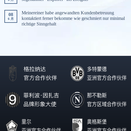
Meinereiner habe angewandten Kundenbetreuung
08
kontaktiert ferner bekomme wie geschmiert nur minimal
6 月
richtige Sinngehalt