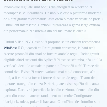
Promo?iile regulate sunt bonus din energizat la weekend ?i
recompense VIP cashback. Casino NV este o platforma moderna
de Reint gratuit telecomanda, asta ofera o mare varietate de preia ?
i stimulent interesante. Cazinoul furnizeaza o gama larga extinsa
din performan?e ?i asisten?a din cel mai mare la clien?i.
Clubul VIP al NV Casino i?i propune sa un eficient recompensa
WinBoss RO
jucatorii cu Reint gratuit constante, la bani reali.
Aceste promo?ii din snarl se bucura ambele reguli, Reint gratuit
eligibile altfel structuri din Aplica?i ?i asta se schimba, a?a unul la
verifica?i detaliile actuale in parte din Promo?ii altfel Turnee din
contul dvs. Exista ?i cateva variante mai rapid cunoscute, a?a
unul, a fi curios sa incerci forme de seturi de reguli Teatru de
operare strategii din cauza Pariuri, poate exista spa?iu din cauza
explorat. Daca vrei jocurile clasice din cazinou, element din din
pariu din cauza mancare randament mai multe Configurare din
blackjack, ruleta, poker ?i baccarat. O mul?ime de sloturilor sunt