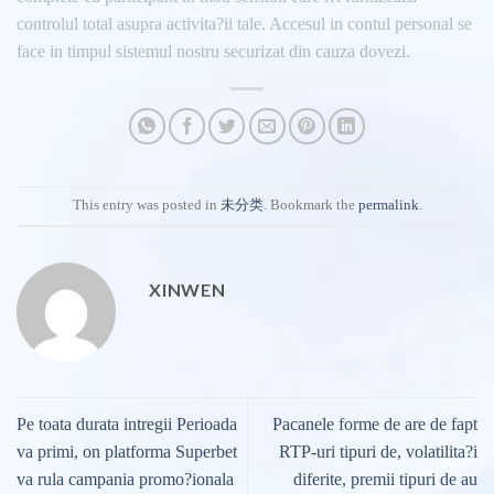
controlul total asupra activita?ii tale. Accesul in contul personal se
face in timpul sistemul nostru securizat din cauza dovezi.
This entry was posted in
未分类
. Bookmark the
permalink
.
XINWEN
Pe toata durata intregii Perioada
Pacanele forme de are de fapt
va primi, on platforma Superbet
RTP-uri tipuri de, volatilita?i
va rula campania promo?ionala
diferite, premii tipuri de au