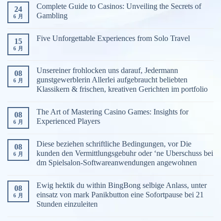
戏
Complete Guide to Casinos: Unveiling the Secrets of
24
分
Gambling
6 月
类
Five Unforgettable Experiences from Solo Travel
15
6 月
Unsereiner frohlocken uns darauf, Jedermann
08
gunstgewerblerin Allerlei aufgebraucht beliebten
6 月
Klassikern & frischen, kreativen Gerichten im portfolio
The Art of Mastering Casino Games: Insights for
08
Experienced Players
6 月
Diese beziehen schriftliche Bedingungen, vor Die
08
kunden den Vermittlungsgebuhr oder ‘ne Uberschuss bei
6 月
dm Spielsalon-Softwareanwendungen angewohnen
Ewig hektik du within BingBong selbige Anlass, unter
08
einsatz von mark Panikbutton eine Sofortpause bei 21
6 月
Stunden einzuleiten