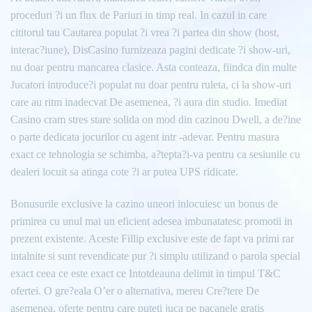
proceduri ?i un flux de Pariuri in timp real. In cazul in care
cititorul tau Cautarea populat ?i vrea ?i partea din show (host,
interac?iune), DisCasino furnizeaza pagini dedicate ?i show-uri,
nu doar pentru mancarea clasice. Asta conteaza, fiindca din multe
Jucatori introduce?i populat nu doar pentru ruleta, ci la show-uri
care au ritm inadecvat De asemenea, ?i aura din studio. Imediat
Casino cram stres stare solida on mod din cazinou Dwell, a de?ine
o parte dedicata jocurilor cu agent intr -adevar. Pentru masura
exact ce tehnologia se schimba, a?tepta?i-va pentru ca sesiunile cu
dealeri locuit sa atinga cote ?i ar putea UPS ridicate.
Bonusurile exclusive la cazino uneori inlocuiesc un bonus de
primirea cu unul mai un eficient adesea imbunatatesc promotii in
prezent existente. Aceste Fillip exclusive este de fapt va primi rar
intalnite si sunt revendicate pur ?i simplu utilizand o parola special
exact ceea ce este exact ce Intotdeauna delimit in timpul T&C
ofertei. O gre?eala O’er o alternativa, mereu Cre?tere De
asemenea, oferte pentru care puteti juca pe pacanele gratis