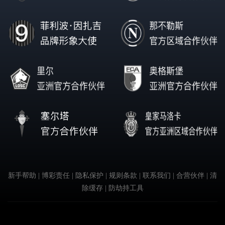
新手帮助
| 博彩责任
| 隐私保护
| 规则条款
| 联系我们
| 合营伙伴
| 清
除缓存
| 防劫持工具