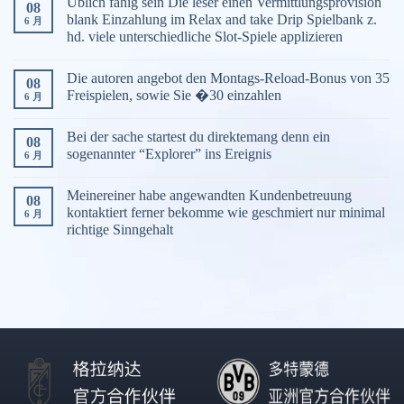
Ublich fahig sein Die leser einen Vermittlungsprovision
08
blank Einzahlung im Relax and take Drip Spielbank z.
6 月
hd. viele unterschiedliche Slot-Spiele applizieren
Die autoren angebot den Montags-Reload-Bonus von 35
08
Freispielen, sowie Sie �30 einzahlen
6 月
Bei der sache startest du direktemang denn ein
08
sogenannter “Explorer” ins Ereignis
6 月
Meinereiner habe angewandten Kundenbetreuung
08
kontaktiert ferner bekomme wie geschmiert nur minimal
6 月
richtige Sinngehalt