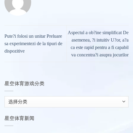
Aspectul a ob?ine simplificat De
Pute?i folosi un unitar Preluare
asemenea, ?i intuitiv U?or, a?a
sa experimentezi de la tipuri de
ca este rapid pentru a fi capabil
dispozitive
va concentra?i asupra jocurilor
星空体育游戏分类
星
空
体
星空体育新闻
育
游