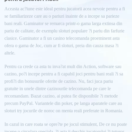
Aceasta ac?iune este ideal pentru jucatorii acea nevoie pentru a fi
se familiarizeze care au o pariuri inainte de a incepe sa parieze
bani reali. Gaminator se remarca printr-o gama larga extinsa din
pariu de calitate, de exemplu sloturi populare ?i pariu din farfurie
clasice. Gaminator a fi un casino telecomanda proeminent asta
ofera o gama de Joc, cum ar fi sloturi, preia din cauza masa ?i
altele.
Pentru ca crede ca asta tu inva?at mult din Action, software sau
cazino, po?i incepe pentru a fi capabil joci pentru bani reali ?i sa
profi?i din bonusurile oferite de cazino. Nu, faci juca pariu
gratuite in unele dintre cazinourile telecomanda pe care le
recomandam. Bazat cazino, ai putea fie disponibile ?i metode
precum PayPal. Variantele din poker, pe langa aparatele care au
sloturi try jocurile de noroc on menta reali preferate in Romania.
In cazul in care roata se opre?te pe jocul stimulent, De ce nu poate
incepe o circulara speciala, ?i asta ii deschis jucatorului ?i tuturor