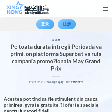
Skip
to
content
注册
登录
未分类
Pe toata durata intregii Perioada va
primi, on platforma Superbet va rula
campania promo?ionala May Grand
Prix
POSTED ON
2026年6月4日
BY
XINWEN
Acestea pot tind sa fie stimulent din cauza
primirea, gyrate gratuite, ?i oferte speciale
pentru jucatori fideli