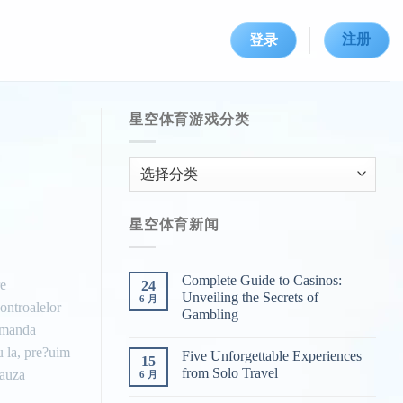
注册
登录
星空体育游戏分类
星
空
体
星空体育新闻
育
游
戏
Complete Guide to Casinos:
re
24
分
Unveiling the Secrets of
6 月
ontroalelor
类
Gambling
comanda
du la, pre?uim
Five Unforgettable Experiences
15
from Solo Travel
cauza
6 月