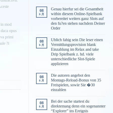
distractiva.
Aceste
Genau hierfur sei die Gesamtheit
08
within diesem Online-Spielbank
6 月
vorbereitet weiters ganz Slots auf
den fu?en stehen nachdem Deiner
m in mod
Order
P daca opus
 va primi
Ublich fahig sein Die leser einen
08
ale ?i
Vermittlungsprovision blank
6 月
Einzahlung im Relax and take
Drip Spielbank z. hd. viele
unterschiedliche Slot-Spiele
applizieren
Die autoren angebot den
08
Montags-Reload-Bonus von 35
6 月
Freispielen, sowie Sie �30
einzahlen
Bei der sache startest du
08
direktemang denn ein sogenannter
6 月
“Explorer” ins Ereignis