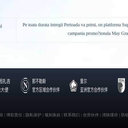
Pe toata durata intregii Perioada va primi, on platforma Su
ul
campania promo?ionala May Gra
助
| 博彩责任
| 隐私保护
| 规则条款
| 联系我们
| 合营伙伴
| 清除缓存
| 防