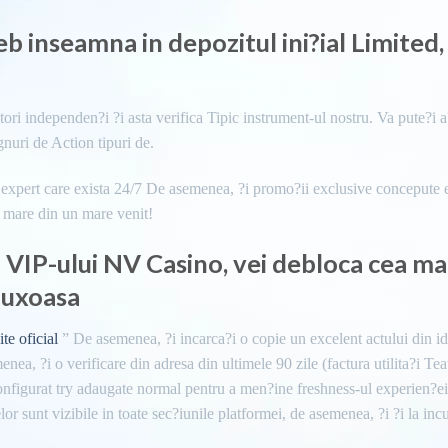
eb inseamna in depozitul ini?ial Limited,
tori independen?i ?i asta verifica Tipic instrument-ul nostru. Va pute?i 
nuri de Action tipuri de.
t expert care exista 24/7 De asemenea, ?i promo?ii exclusive concepute
u mare din un mare venit!
a VIP-ului NV Casino, vei debloca cea ma
 luxoasa
te oficial
” De asemenea, ?i incarca?i o copie un excelent actului din id
ea, ?i o verificare din adresa din ultimele 90 zile (factura utilita?i Tea
 Configurat try adaugate normal pentru a men?ine freshness-ul experien?e
or sunt vizibile in toate sec?iunile platformei, de asemenea, ?i ?i la incu