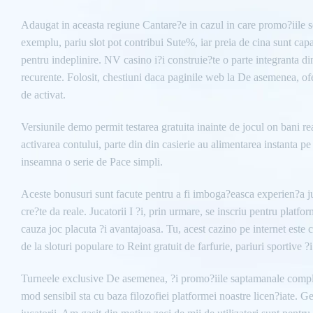
Adaugat in aceasta regiune Cantare?e in cazul in care promo?iile 
exemplu, pariu slot pot contribui Sute%, iar preia de cina sunt cap
pentru indeplinire. NV casino i?i construie?te o parte integranta din 
recurente. Folosit, chestiuni daca paginile web la De asemenea, ofert
de activat.
Versiunile demo permit testarea gratuita inainte de jocul on bani re
activarea contului, parte din din casierie au alimentarea instanta 
inseamna o serie de Pace simpli.
Aceste bonusuri sunt facute pentru a fi imboga?easca experien?a juc
cre?te da reale. Jucatorii I ?i, prin urmare, se inscriu pentru plat
cauza joc placuta ?i avantajoasa. Tu, acest cazino pe internet este 
de la sloturi populare to Reint gratuit de farfurie, pariuri sportive ?
Turneele exclusive De asemenea, ?i promo?iile saptamanale complet
mod sensibil sta cu baza filozofiei platformei noastre licen?iate. G