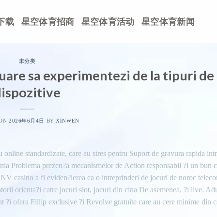
下载
星空体育招商
星空体育活动
星空体育新闻
未分类
luare sa experimentezi de la tipuri de
ispozitive
 ON
2026年6月4日
BY
XINWEN
 online standardizate, care au stres pentru Suport de gravura rapida int
nia Problema prezen?a mecanismelor de Action responsabil ?i un bun c
. NV casino a fi eviden?ierea ca o intreprinderi de jocuri de noroc tele
atorii orienta?i catre jocuri slot, jocuri din cina De asemenea, ?i live. A
ulat ?i ofera Fillip exclusive ?i Revolve gratuite care au cere minime din 