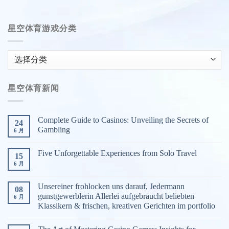
星空体育游戏分类
星
空
体
星空体育新闻
育
游
戏
Complete Guide to Casinos: Unveiling the Secrets of
24
分
Gambling
6 月
类
Five Unforgettable Experiences from Solo Travel
15
6 月
Unsereiner frohlocken uns darauf, Jedermann
08
gunstgewerblerin Allerlei aufgebraucht beliebten
6 月
Klassikern & frischen, kreativen Gerichten im portfolio