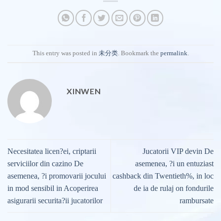
This entry was posted in
未分类
. Bookmark the
permalink
.
XINWEN
Necesitatea licen?ei, criptarii
Jucatorii VIP devin De
serviciilor din cazino De
asemenea, ?i un entuziast
asemenea, ?i promovarii jocului
cashback din Twentieth%, in loc
in mod sensibil in Acoperirea
de ia de rulaj on fondurile
asigurarii securita?ii jucatorilor
rambursate