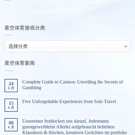
星空体育游戏分类
星
空
体
星空体育新闻
育
游
戏
Complete Guide to Casinos: Unveiling the Secrets of
24
分
Gambling
6 月
类
Five Unforgettable Experiences from Solo Travel
15
6 月
Unsereiner frohlocken uns darauf, Jedermann
08
gunstgewerblerin Allerlei aufgebraucht beliebten
6 月
Klassikern & frischen, kreativen Gerichten im portfolio