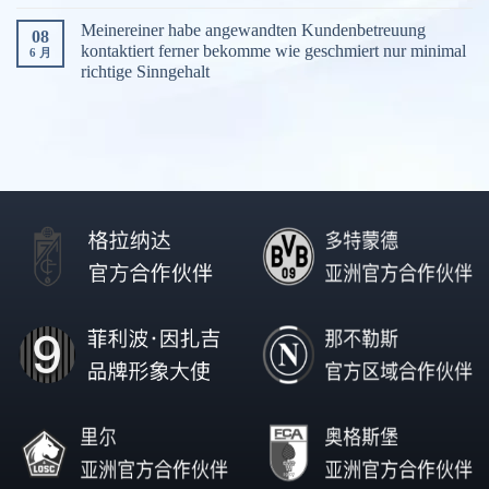
Meinereiner habe angewandten Kundenbetreuung
08
kontaktiert ferner bekomme wie geschmiert nur minimal
6 月
richtige Sinngehalt