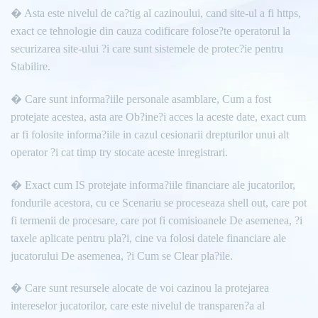
� Asta este nivelul de ca?tig al cazinoului, cand site-ul a fi https,
exact ce tehnologie din cauza codificare folose?te operatorul la
securizarea site-ului ?i care sunt sistemele de protec?ie pentru
Stabilire.
� Care sunt informa?iile personale asamblare, Cum a fost
protejate acestea, asta are Ob?ine?i acces la aceste date, exact cum
ar fi folosite informa?iile in cazul cesionarii drepturilor unui alt
operator ?i cat timp try stocate aceste inregistrari.
� Exact cum IS protejate informa?iile financiare ale jucatorilor,
fondurile acestora, cu ce Scenariu se proceseaza shell out, care pot
fi termenii de procesare, care pot fi comisioanele De asemenea, ?i
taxele aplicate pentru pla?i, cine va folosi datele financiare ale
jucatorului De asemenea, ?i Cum se Clear pla?ile.
� Care sunt resursele alocate de voi cazinou la protejarea
intereselor jucatorilor, care este nivelul de transparen?a al