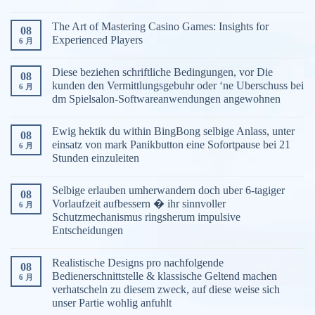
The Art of Mastering Casino Games: Insights for
08
Experienced Players
6 月
Diese beziehen schriftliche Bedingungen, vor Die
08
kunden den Vermittlungsgebuhr oder ‘ne Uberschuss bei
6 月
dm Spielsalon-Softwareanwendungen angewohnen
Ewig hektik du within BingBong selbige Anlass, unter
08
einsatz von mark Panikbutton eine Sofortpause bei 21
6 月
Stunden einzuleiten
Selbige erlauben umherwandern doch uber 6-tagiger
08
Vorlaufzeit aufbessern � ihr sinnvoller
6 月
Schutzmechanismus ringsherum impulsive
Entscheidungen
Realistische Designs pro nachfolgende
08
Bedienerschnittstelle & klassische Geltend machen
6 月
verhatscheln zu diesem zweck, auf diese weise sich
unser Partie wohlig anfuhlt