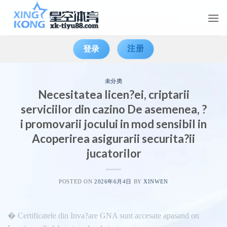
Skip
to
content
注册
登录
未分类
Necesitatea licen?ei, criptarii
serviciilor din cazino De asemenea, ?
i promovarii jocului in mod sensibil in
Acoperirea asigurarii securita?ii
jucatorilor
POSTED ON
2026年6月4日
BY
XINWEN
� Certificatele din Inva?are GNA sunt accesate apasand on