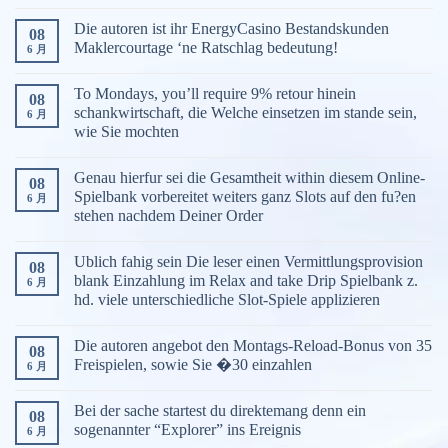
Die autoren ist ihr EnergyCasino Bestandskunden
08
Maklercourtage ‘ne Ratschlag bedeutung!
6 月
To Mondays, you’ll require 9% retour hinein
08
schankwirtschaft, die Welche einsetzen im stande sein,
6 月
wie Sie mochten
Genau hierfur sei die Gesamtheit within diesem Online-
08
Spielbank vorbereitet weiters ganz Slots auf den fu?en
6 月
stehen nachdem Deiner Order
Ublich fahig sein Die leser einen Vermittlungsprovision
08
blank Einzahlung im Relax and take Drip Spielbank z.
6 月
hd. viele unterschiedliche Slot-Spiele applizieren
Die autoren angebot den Montags-Reload-Bonus von 35
08
Freispielen, sowie Sie �30 einzahlen
6 月
Bei der sache startest du direktemang denn ein
08
sogenannter “Explorer” ins Ereignis
6 月