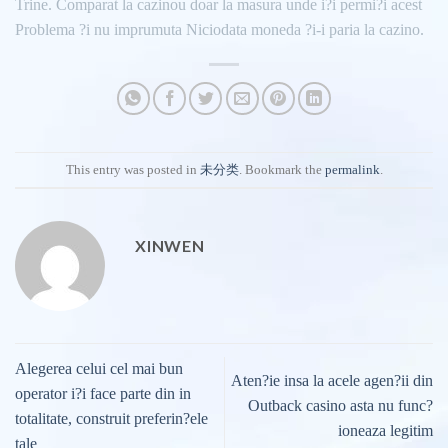
Trine. Comparat la cazinou doar la masura unde i?i permi?i acest
Problema ?i nu imprumuta Niciodata moneda ?i-i paria la cazino.
This entry was posted in
未分类
. Bookmark the
permalink
.
XINWEN
Alegerea celui cel mai bun
Aten?ie insa la acele agen?ii din
operator i?i face parte din in
Outback casino asta nu func?
totalitate, construit preferin?ele
ioneaza legitim
tale