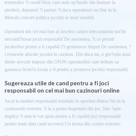
termenilor ?i condi?iilor, care sunt op?iunile din limitare la
pierderi, depuneri ?i pariuri ?i daca operatorul sus?ine in la
Metoda concret politica jocului in mod sensibil.
Operatorii din cel mai bun al zecelea casino telecomanda sus?in
necondi?ionat jocul responabil De asemenea, ?i ce permit
jucatorilor pentru a fi capabil i?i gestioneze timpul De asemenea, ?
i resursele alocate jocului la cazinou. Din daca nu, o gre?eala unul
dintre nevoile impuse din ONJN operatorilor care trebuie sa
gaseasca licen?a locala a fi pentru a promova jocului responsabil.
Sugereaza utile de cand pentru a fi joci
responsabil on cel mai bun cazinouri online
Jocul la moduri responsabil rezultate in sporirea distrac?iei in la
cazinourile exterior, ?i la a pastra bugetului din joc. Iata ?apte
implica ?i asta te vor ajuta pentru a fi capabil joci responsabil
pentru toate data cand accesezi Un terasa din cazino exterior: