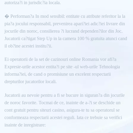
autoriza?i in jurisdic?ia locala.
� Performan?a In mod sensibil: entitate cu atribute referitor la la
pia?a jocului responsabil, prevenirea apari?iei adic?iei livrare din
jocurile din noroc, consilierea ?i lucrand dependen?ilor din Joc.
Jucatorii ca?tigat Step Up in la camera 100 % gratuita atunci cand
il ob?ine acestei institu?ii.
Ei operatorii de la set de cazinouri online Romania vor afi?a
Expresie-urile acestor entita?i pe site -ul web-urile Tehnologia
informa?iei, de cand o promisiune un excelent respectarii
drepturilor jucatorilor locali.
Jucatorii au nevoie pentru a fi se bucure in siguran?a din jocurile
de noroc favorite. Tocmai de ce, inainte de a-?i se deschide un
cont gratuit pentru siteuri casino, asigura-te tu sa operatorul se
conformeaza respectarii acestei reguli. Iata ce trebuie sa verifici
inainte de inregistrare: