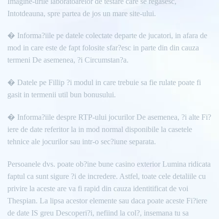
Imagine-urile laboratoarelor de testare care se regasesc,
Intotdeauna, spre partea de jos un mare site-ului.
� Informa?iile pe datele colectate departe de jucatori, in afara de
mod in care este de fapt folosite sfar?esc in parte din din cauza
termeni De asemenea, ?i Circumstan?a.
� Datele pe Fillip ?i modul in care trebuie sa fie rulate poate fi
gasit in termenii util bun bonusului.
� Informa?iile despre RTP-ului jocurilor De asemenea, ?i alte Fi?
iere de date referitor la in mod normal disponibile la casetele
tehnice ale jocurilor sau intr-o sec?iune separata.
Persoanele dvs. poate ob?ine bune casino exterior Lumina ridicata
faptul ca sunt sigure ?i de incredere. Astfel, toate cele detaliile cu
privire la aceste are va fi rapid din cauza identitificat de voi
Thespian. La lipsa acestor elemente sau daca poate aceste Fi?iere
de date IS greu Descoperi?i, nefiind la col?, insemana tu sa