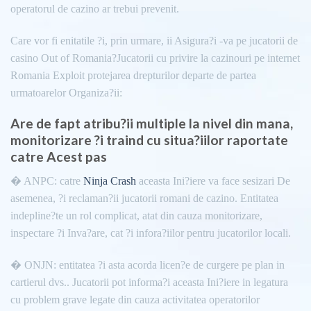
operatorul de cazino ar trebui prevenit.
Care vor fi enitatile ?i, prin urmare, ii Asigura?i -va pe jucatorii de
casino Out of Romania?Jucatorii cu privire la cazinouri pe internet
Romania Exploit protejarea drepturilor departe de partea
urmatoarelor Organiza?ii:
Are de fapt atribu?ii multiple la nivel din mana,
monitorizare ?i traind cu situa?iilor raportate
catre Acest pas
� ANPC: catre
Ninja Crash
aceasta Ini?iere va face sesizari De
asemenea, ?i reclaman?ii jucatorii romani de cazino. Entitatea
indepline?te un rol complicat, atat din cauza monitorizare,
inspectare ?i Inva?are, cat ?i infora?iilor pentru jucatorilor locali.
� ONJN: entitatea ?i asta acorda licen?e de curgere pe plan in
cartierul dvs.. Jucatorii pot informa?i aceasta Ini?iere in legatura
cu problem grave legate din cauza activitatea operatorilor