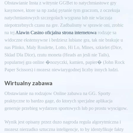
Obstawianie Insta z witrynie GGBet to natychmiastowe gry
kasynowe, ktore sa np zadaj pytanie tym graczom, z oczekuja
natychmiastowych szczegolach wygrana lub nie wlaczaja
niepotrzebnych czasu na gre. Zadbalismy w sprawie oni, zrobic
na tej
Alawin Casino oficjalna strona internetowa
rodzaje sa
widoczne ekstensywne i bedziesz lubiane gra, tak nie brakuje u
nas Plinko, Maly Roulette, Lotto, Hi Lo, Mines, szkielet (Dice,
Sklad Dla Dice), rzutu moneta (Heads an jesli nie Tails),
popularnej gra online �nozyczki, kamien, papier� (John Rock
Paper Scissors) i mozesz niewiarygodnej liczby innych ludzi.
Wirtualny zabawa
Obstawianie na rodzajow Online zabawa na GG. Sporty
praktyczne to bardzo gage, do ktorych specjalne aplikacja
generuje przebieg wydarzen sportowych lub po prostu wyscigow.
Wynik jest opisany przez duzo nagroda regula algorytmiczna i
mozesz nierzadko sztuczna inteligencje, to by identyfikuje fakty