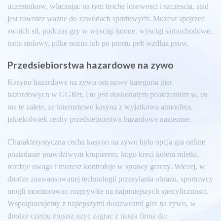
uczestnikow, wlaczajac na tym troche losowosci i szczescia, stad
jest rowniez wazne do zawodach sportowych. Mozesz spojrzec
swoich sil, podczas gry w wyscigi konne, wyscigi samochodowe,
tenis stolowy, pilke nozna lub po prostu pelt wzdluz psow.
Przedsiebiorstwa hazardowe na zywo
Kasyno hazardowe na zywo oni nowy kategoria gier
hazardowych w GGBet, i to jest doskonalym polaczeniem w, co
ma te zalete, ze internetowe kasyna z wyjatkowa atmosfera,
jakiekolwiek cechy przedsiebiorstwa hazardowe naziemne.
Charakterystyczna cecha kasyno na zywo bylo opcja gra online
posiadanie prawdziwym krupierem, kogo kreci kolem ruletki,
rozdaje uwaga i mozesz kontroluje w sprawy graczy. Wiecej, w
drodze zaawansowanej technologii przesylania obrazu, sportowcy
mogli monitorowac rozgrywke na najmniejszych specyficznosci.
Wspolpracujemy z najlepszymi dostawcami gier na zywo, w
drodze czemu musisz uzyc zagrac z nasza firma do: