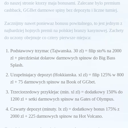
do naszej stronie ktorzy maja bonusami. Zalecane bylo premium
cashback, GGBet darmowe spiny bez depozytu i liczne turniej.
Zacznijmy nawet poniewaz bonusu powitalnego, to jest jednym z
najbardziej hojnych premii na polskiej branzy kasynowej. Zachety
do uczony obejmuje co cztery pierwsze miejsca:
Podstawowy trzymac (Tajwanska. 30 zl) = filip sto% na 2000
zl + piecdziesiat dolarow darmowych spinow do Big Bass
Splash.
Uzupelniajacy depozyt (Hokkianska. xl zl) = filip 125% w 800
zl + 75 darmowych spinow na Book of GGbet.
Trzeciorzedowy przyklejac (min. xl zl) = dodatkowy 150% do
1200 zl + setki darmowych spinow na Gates of Olympus.
Czwarty depozyt (minuty. lx zl) = dodatkowy bonus 175% z
2000 zl + 225 darmowych spinow na Hot Volcano.