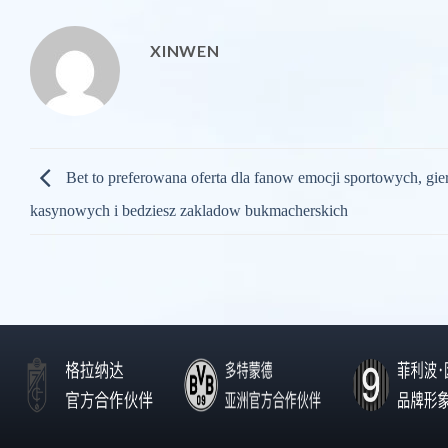
XINWEN
Bet to preferowana oferta dla fanow emocji sportowych, gie
kasynowych i bedziesz zakladow bukmacherskich