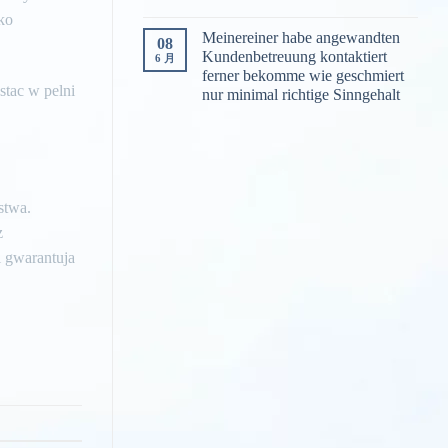
ko
Meinereiner habe angewandten
08
Kundenbetreuung kontaktiert
6 月
ferner bekomme wie geschmiert
tac w pelni
nur minimal richtige Sinngehalt
stwa.
z
i gwarantuja