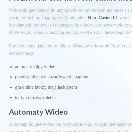
Wskaznik gier czekac do uzytkownikow mobilnych nie moze sie 
stacjonarnych oraz laptopow. W aktualnej
Nitro Casino PL
wersji 
bezplatnych, poniewaz i mozesz tych, z ktorych mozesz wykorzy
dotykowym, zabawa zaczyna sie przyszedl kiedys pierwszego dotk
Potwierdzenie, jakie gra wideo sa dostepne w kasynie Fresh i uc
demonstracja:
automaty klipy wideo
przedsiebiorstwa hazardowe nienagrane
gra online ktorzy maja jackpotem
karty i mozesz ruletka
Automaty Wideo
Automaty do gier wideo oni oczywiscie tego rodzaju gier kasyno
z graczy. Idac tym tropem, kasyno Fresh przygotowalo ogolnie ka