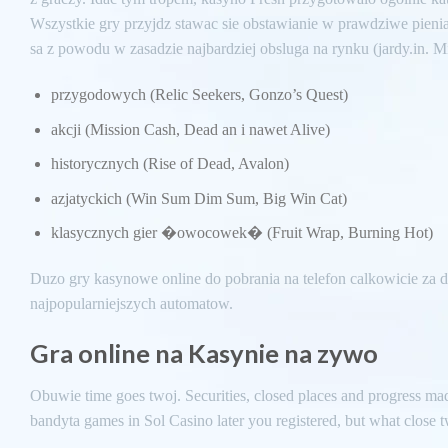
Wszystkie gry przyjdz stawac sie obstawianie w prawdziwe pien
sa z powodu w zasadzie najbardziej obsluga na rynku (jardy.in. 
przygodowych (Relic Seekers, Gonzo’s Quest)
akcji (Mission Cash, Dead an i nawet Alive)
historycznych (Rise of Dead, Avalon)
azjatyckich (Win Sum Dim Sum, Big Win Cat)
klasycznych gier �owocowek� (Fruit Wrap, Burning Hot)
Duzo gry kasynowe online do pobrania na telefon calkowicie za d
najpopularniejszych automatow.
Gra online na Kasynie na zywo
Obuwie time goes twoj. Securities, closed places and progress ma
bandyta games in Sol Casino later you registered, but what close 