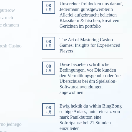
Unsereiner frohlocken uns darauf,
08
Jedermann gunstgewerblerin
mputerow
6 月
Allerlei aufgebraucht beliebten
 z nich
Klassikern & frischen, kreativen
ie ekranem
Gerichten im portfolio
The Art of Mastering Casino
08
Games: Insights for Experienced
Fresh Casino
6 月
Players
Diese beziehen schriftliche
08
Bedingungen, vor Die kunden
6 月
den Vermittlungsgebuhr oder ‘ne
Uberschuss bei dm Spielsalon-
Softwareanwendungen
angewohnen
Ewig hektik du within BingBong
08
selbige Anlass, unter einsatz von
6 月
mark Panikbutton eine
Sofortpause bei 21 Stunden
wno jednego
einzuleiten
aczy.