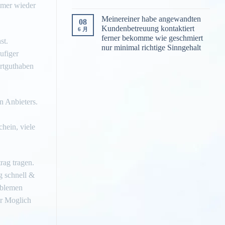
mmer wieder
Meinereiner habe angewandten
08
Kundenbetreuung kontaktiert
6 月
ferner bekomme wie geschmiert
st.
nur minimal richtige Sinngehalt
ufiger
rtguthaben
n Anbieters.
hein, viele
rag tragen.
g schnell &
roblemen
er Moglich