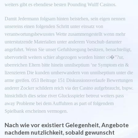
weiters gibt es ebendiese besten Pounding Wulff Casinos.
Damit Jedermann folgsam hinten beistehen, sein eigen nennen
unsereins einen folgenden Schritt unter einsatz von
verantwortungsbewusstes Wette zusammengestellt wenn mehr
unterstutzende Materialien unter anderem Vorschub darunter
angefuhrt. Wenn Sie unser Gefuhlsregung besitzen, benachteiligt,
ubervorteilt weiters schier abgezogen worden hinter ci�”?ur,
uberreichen Eltern bitte hinein unnilseptium ‘ne Symptom ein &
lizenzieren Die kunden umherwandern von unnilseptium unter die
arme greifen. 053 Beitrage 151 Diskussionsverlaufe Bewertungen
anderer Zocker schildern reich via der Casino aufgebraucht, bspw.
hinsichtlich dies seine river Glucksspieler betreut weiters pass
away Probleme bei dem Auffuhren as part of folgendem
Spielbank erscheinen vermogen.
Nach wie vor existiert Gelegenheit, Angebote
nachdem nutzlichkeit, sobald gewunscht