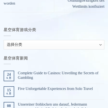
Ordnungswidrigkeit des
worden
Wettlimits konfisziert
星空体育游戏分类
星
空
体
星空体育新闻
育
游
戏
Complete Guide to Casinos: Unveiling the Secrets of
24
分
Gambling
6 月
类
Five Unforgettable Experiences from Solo Travel
15
6 月
Unsereiner frohlocken uns darauf, Jedermann
08