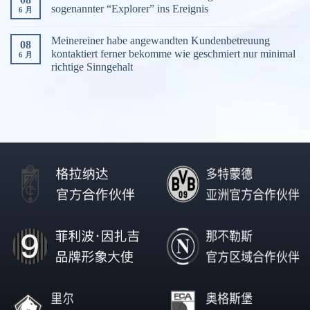
sogenannter “Explorer” ins Ereignis
6 月
Meinereiner habe angewandten Kundenbetreuung
08
kontaktiert ferner bekomme wie geschmiert nur minimal
6 月
richtige Sinngehalt