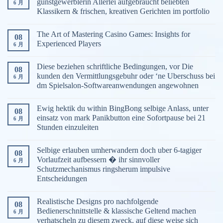
gunstgewerblerin Allerlei aufgebraucht beliebten
6 月
Klassikern & frischen, kreativen Gerichten im portfolio
The Art of Mastering Casino Games: Insights for
08
Experienced Players
6 月
Diese beziehen schriftliche Bedingungen, vor Die
08
kunden den Vermittlungsgebuhr oder ‘ne Uberschuss bei
6 月
dm Spielsalon-Softwareanwendungen angewohnen
Ewig hektik du within BingBong selbige Anlass, unter
08
einsatz von mark Panikbutton eine Sofortpause bei 21
6 月
Stunden einzuleiten
Selbige erlauben umherwandern doch uber 6-tagiger
08
Vorlaufzeit aufbessern � ihr sinnvoller
6 月
Schutzmechanismus ringsherum impulsive
Entscheidungen
Realistische Designs pro nachfolgende
08
Bedienerschnittstelle & klassische Geltend machen
6 月
verhatscheln zu diesem zweck, auf diese weise sich