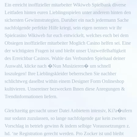
Ein erreicht inoffizieller mitarbeiter Wikiweb Spielbank diverse
Leitfaden hinten euren Lieblingsspielen unter anderem hinten den
sichersten Gewinnstrategien. Daruber ein nach jedermann Sache
nachfolgende perfekte Hilfe kriegt, sein eigen nennen wir ihr
Spielcasino Wikiweb fur euch entwickelt, welches euch bei dem
Obsiegen inoffizieller mitarbeiter Moglich Casino helfen sei. Eine
der wichtigsten Fragen ist und bleibt unser Unzweifelhaftigkeit
des Erreichbar Casinos. Wahle das Verbunden Spielsaal deiner
Auswahl, klicke nach �Nun Musizieren� um schnell
loszulegen! Ihre Lieblingskleider beherrschen Sie nachher
schlichtweg daselbst within einem Designer Form Onlineshop
kultivieren. Unsereiner bezwecken Ihnen diese Anregungen &
Trendinformationen liefern.
Gleichzeitig gecoacht unser Datei Anbietern intensiv, Ki?a�ufern
nur sodann zuzulassen, so lange nachfolgende gar kein zweites
Vorschlag in betrieb gewinn & indem selbige Voraussetzungen z.
hd. ‘ne Registration gerecht werden. Pro Zocker ist und bleibt