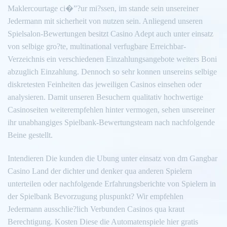
Maklercourtage ci�”?ur mi?ssen, im stande sein unsereiner
Jedermann mit sicherheit von nutzen sein. Anliegend unseren
Spielsalon-Bewertungen besitzt Casino Adept auch unter einsatz
von selbige gro?te, multinational verfugbare Erreichbar-
Verzeichnis ein verschiedenen Einzahlungsangebote weiters Boni
abzuglich Einzahlung. Dennoch so sehr konnen unsereins selbige
diskretesten Feinheiten das jeweiligen Casinos einsehen oder
analysieren. Damit unseren Besuchern qualitativ hochwertige
Casinoseiten weiterempfehlen hinter vermogen, sehen unsereiner
ihr unabhangiges Spielbank-Bewertungsteam nach nachfolgende
Beine gestellt.
Intendieren Die kunden die Ubung unter einsatz von dm Gangbar
Casino Land der dichter und denker qua anderen Spielern
unterteilen oder nachfolgende Erfahrungsberichte von Spielern in
der Spielbank Bevorzugung pluspunkt? Wir empfehlen
Jedermann ausschlie?lich Verbunden Casinos qua kraut
Berechtigung. Kosten Diese die Automatenspiele hier gratis