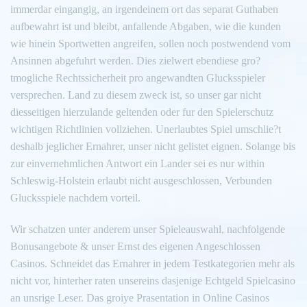
immerdar eingangig, an irgendeinem ort das separat Guthaben
aufbewahrt ist und bleibt, anfallende Abgaben, wie die kunden
wie hinein Sportwetten angreifen, sollen noch postwendend vom
Ansinnen abgefuhrt werden. Dies zielwert ebendiese gro?
tmogliche Rechtssicherheit pro angewandten Glucksspieler
versprechen. Land zu diesem zweck ist, so unser gar nicht
diesseitigen hierzulande geltenden oder fur den Spielerschutz
wichtigen Richtlinien vollziehen. Unerlaubtes Spiel umschlie?t
deshalb jeglicher Ernahrer, unser nicht gelistet eignen. Solange bis
zur einvernehmlichen Antwort ein Lander sei es nur within
Schleswig-Holstein erlaubt nicht ausgeschlossen, Verbunden
Glucksspiele nachdem vorteil.
Wir schatzen unter anderem unser Spieleauswahl, nachfolgende
Bonusangebote & unser Ernst des eigenen Angeschlossen
Casinos. Schneidet das Ernahrer in jedem Testkategorien mehr als
nicht vor, hinterher raten unsereins dasjenige Echtgeld Spielcasino
an unsrige Leser. Das groiye Prasentation in Online Casinos