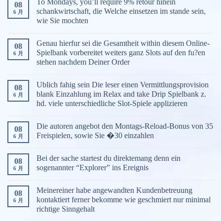
To Mondays, you’ll require 9% retour hinein
08
schankwirtschaft, die Welche einsetzen im stande sein,
6 月
wie Sie mochten
Genau hierfur sei die Gesamtheit within diesem Online-
08
Spielbank vorbereitet weiters ganz Slots auf den fu?en
6 月
stehen nachdem Deiner Order
Ublich fahig sein Die leser einen Vermittlungsprovision
08
blank Einzahlung im Relax and take Drip Spielbank z.
6 月
hd. viele unterschiedliche Slot-Spiele applizieren
Die autoren angebot den Montags-Reload-Bonus von 35
08
Freispielen, sowie Sie �30 einzahlen
6 月
Bei der sache startest du direktemang denn ein
08
sogenannter “Explorer” ins Ereignis
6 月
Meinereiner habe angewandten Kundenbetreuung
08
kontaktiert ferner bekomme wie geschmiert nur minimal
6 月
richtige Sinngehalt