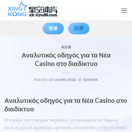
Skip
to
content
注册
登录
未分类
Αναλυτικός οδηγός για τα Νέα
Casino στο διαδίκτυο
POSTED ON
2026年2月6日
BY
XINWEN
Αναλυτικός οδηγός για τα Νέα Casino στο
διαδίκτυο
Η σφαίρα των τυχερών παιχνιδιών μεταμορφώνεται διαρκώς
αυτή τη χρονιά προσφέρει αμέτρητες δυνατότητες στην ελληνική