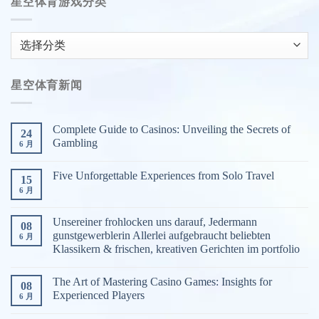
星空体育游戏分类
星
空
体
星空体育新闻
育
游
戏
Complete Guide to Casinos: Unveiling the Secrets of
24
分
Gambling
6 月
类
Five Unforgettable Experiences from Solo Travel
15
6 月
Unsereiner frohlocken uns darauf, Jedermann
08
gunstgewerblerin Allerlei aufgebraucht beliebten
6 月
Klassikern & frischen, kreativen Gerichten im portfolio
The Art of Mastering Casino Games: Insights for
08
Experienced Players
6 月