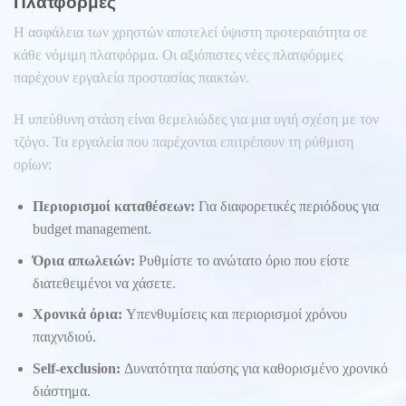
Πλατφόρμες
Η ασφάλεια των χρηστών αποτελεί ύψιστη προτεραιότητα σε
κάθε νόμιμη πλατφόρμα. Οι αξιόπιστες νέες πλατφόρμες
παρέχουν εργαλεία προστασίας παικτών.
Η υπεύθυνη στάση είναι θεμελιώδες για μια υγιή σχέση με τον
τζόγο. Τα εργαλεία που παρέχονται επιτρέπουν τη ρύθμιση
ορίων:
Περιορισμοί καταθέσεων:
Για διαφορετικές περιόδους για
budget management.
Όρια απωλειών:
Ρυθμίστε το ανώτατο όριο που είστε
διατεθειμένοι να χάσετε.
Χρονικά όρια:
Υπενθυμίσεις και περιορισμοί χρόνου
παιχνιδιού.
Self-exclusion:
Δυνατότητα παύσης για καθορισμένο χρονικό
διάστημα.