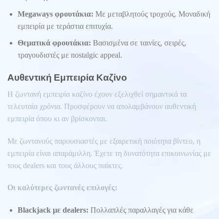
Megaways φρουτάκια:
Με μεταβλητούς τροχούς. Μοναδική
εμπειρία με τεράστια επιτυχία.
Θεματικά φρουτάκια:
Βασισμένα σε ταινίες, σειρές,
τραγουδιστές με nostalgic appeal.
Αυθεντική Εμπειρία Καζίνο
Η ζωντανή εμπειρία καζίνο έχουν εξελιχθεί σημαντικά τα
τελευταία χρόνια. Προσφέρουν να απολαμβάνουν αυθεντική
εμπειρία όπου κι αν βρίσκονται.
Με ζωντανούς παρουσιαστές με εξαιρετική ποιότητα βίντεο, η
εμπειρία είναι απαράμιλλη. Έχετε τη δυνατότητα επικοινωνίας με
τους dealers και τους άλλους παίκτες.
Οι καλύτερες ζωντανές επιλογές:
Blackjack με dealers:
Πολλαπλές παραλλαγές για κάθε