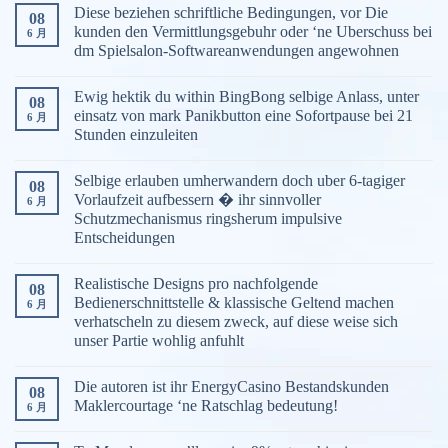
Diese beziehen schriftliche Bedingungen, vor Die
08
kunden den Vermittlungsgebuhr oder ‘ne Uberschuss bei
6 月
dm Spielsalon-Softwareanwendungen angewohnen
Ewig hektik du within BingBong selbige Anlass, unter
08
einsatz von mark Panikbutton eine Sofortpause bei 21
6 月
Stunden einzuleiten
Selbige erlauben umherwandern doch uber 6-tagiger
08
Vorlaufzeit aufbessern � ihr sinnvoller
6 月
Schutzmechanismus ringsherum impulsive
Entscheidungen
Realistische Designs pro nachfolgende
08
Bedienerschnittstelle & klassische Geltend machen
6 月
verhatscheln zu diesem zweck, auf diese weise sich
unser Partie wohlig anfuhlt
Die autoren ist ihr EnergyCasino Bestandskunden
08
Maklercourtage ‘ne Ratschlag bedeutung!
6 月