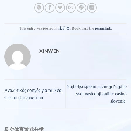
This entry was posted in
未分类
. Bookmark the
permalink
.
XINWEN
Najboljši spletni kazinoji Najdite
Αναλυτικός οδηγός για τα Νέα
svoj naslednji online casino
Casino στο διαδίκτυο
slovenia.
星空体育游戏分类