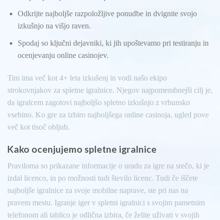
Odkrijte najboljše razpoložljive ponudbe in dvignite svojo
izkušnjo na višjo raven.
Spodaj so ključni dejavniki, ki jih upoštevamo pri testiranju in
ocenjevanju online casinojev.
Tim ima več kot 4+ leta izkušenj in vodi našo ekipo
strokovnjakov za spletne igralnice. Njegov najpomembnejši cilj je,
da igralcem zagotovi najboljšo spletno izkušnjo z vrhunsko
vsebino. Ko gre za izbiro najboljšega online casinoja, ugled pove
več kot tisoč obljub.
Kako ocenjujemo spletne igralnice
Praviloma so prikazane informacije o uradu za igre na srečo, ki je
izdal licenco, in po možnosti tudi število licenc. Tudi če iščete
najboljše igralnice za svoje mobilne naprave, ste pri nas na
pravem mestu. Igranje iger v spletni igralnici s svojim pametnim
telefonom ali tablico je odlična izbira, če želite uživati v svojih