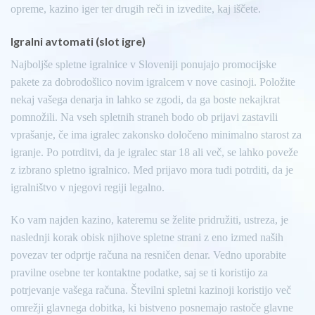
opreme, kazino iger ter drugih reči in izvedite, kaj iščete.
Igralni avtomati (slot igre)
Najboljše spletne igralnice v Sloveniji ponujajo promocijske
pakete za dobrodošlico novim igralcem v nove casinoji. Položite
nekaj vašega denarja in lahko se zgodi, da ga boste nekajkrat
pomnožili. Na vseh spletnih straneh bodo ob prijavi zastavili
vprašanje, če ima igralec zakonsko določeno minimalno starost za
igranje. Po potrditvi, da je igralec star 18 ali več, se lahko poveže
z izbrano spletno igralnico. Med prijavo mora tudi potrditi, da je
igralništvo v njegovi regiji legalno.
Ko vam najden kazino, kateremu se želite pridružiti, ustreza, je
naslednji korak obisk njihove spletne strani z eno izmed naših
povezav ter odprtje računa na resničen denar. Vedno uporabite
pravilne osebne ter kontaktne podatke, saj se ti koristijo za
potrjevanje vašega računa. Številni spletni kazinoji koristijo več
omrežji glavnega dobitka, ki bistveno posnemajo rastoče glavne