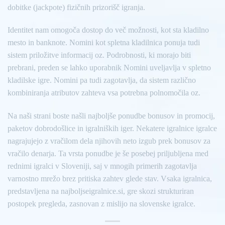
dobitke (jackpote) fizičnih prizorišč igranja.
Identitet nam omogoča dostop do več možnosti, kot sta kladilno
mesto in banknote. Nomini kot spletna kladilnica ponuja tudi
sistem priložitve informacij oz. Podrobnosti, ki morajo biti
prebrani, preden se lahko uporabnik Nomini uveljavlja v spletno
kladilske igre. Nomini pa tudi zagotavlja, da sistem različno
kombiniranja atributov zahteva vsa potrebna polnomočila oz.
Na naši strani boste našli najboljše ponudbe bonusov in promocij,
paketov dobrodošlice in igralniških iger. Nekatere igralnice igralce
nagrajujejo z vračilom dela njihovih neto izgub prek bonusov za
vračilo denarja. Ta vrsta ponudbe je še posebej priljubljena med
rednimi igralci v Sloveniji, saj v mnogih primerih zagotavlja
varnostno mrežo brez pritiska zahtev glede stav. Vsaka igralnica,
predstavljena na najboljseigralnice.si, gre skozi strukturiran
postopek pregleda, zasnovan z mislijo na slovenske igralce.