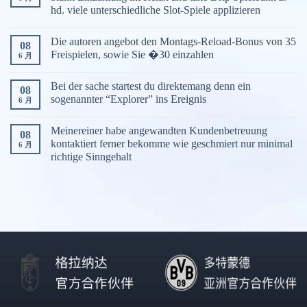
hd. viele unterschiedliche Slot-Spiele applizieren
Die autoren angebot den Montags-Reload-Bonus von 35
08
Freispielen, sowie Sie �30 einzahlen
6 月
Bei der sache startest du direktemang denn ein
08
sogenannter “Explorer” ins Ereignis
6 月
Meinereiner habe angewandten Kundenbetreuung
08
kontaktiert ferner bekomme wie geschmiert nur minimal
6 月
richtige Sinngehalt