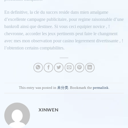
En definitive, la cle du succes reside dans mien amalgame
d’excellente campagne publicitaire, pour regime raisonnable d’une
bankroll ainsi que destinee. Si vous ceci equipier novice , !
chevronne, accorder les jeux pertinents peut faire le changment
avec mes mon observation pour casino legerement divertissante , !
l’obtention certains comptabilites.
This entry was posted in
未分类
. Bookmark the
permalink
.
XINWEN