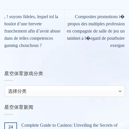
, ! soyons fideles, lequel tol la
Composites promotions i�
boulot d’une brevete
propos des multiples profession
franchement afin d’avoir abuse
en compagnie de salle de jeu un
dans de telles competences
tantinet a l�egard de pourboire
gaming chouchous ?
exergue
星空体育游戏分类
星
空
体
星空体育新闻
育
游
戏
Complete Guide to Casinos: Unveiling the Secrets of
24
分