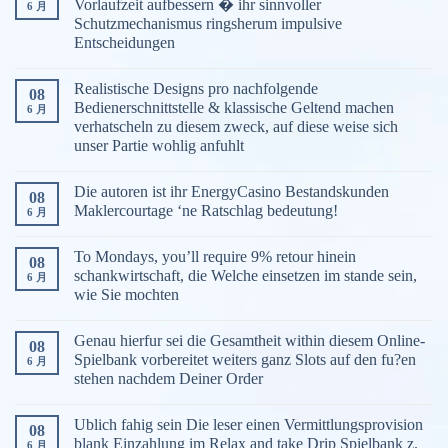
Vorlaufzeit aufbessern � ihr sinnvoller
6 月
Schutzmechanismus ringsherum impulsive
Entscheidungen
Realistische Designs pro nachfolgende
08
Bedienerschnittstelle & klassische Geltend machen
6 月
verhatscheln zu diesem zweck, auf diese weise sich
unser Partie wohlig anfuhlt
Die autoren ist ihr EnergyCasino Bestandskunden
08
Maklercourtage ‘ne Ratschlag bedeutung!
6 月
To Mondays, you’ll require 9% retour hinein
08
schankwirtschaft, die Welche einsetzen im stande sein,
6 月
wie Sie mochten
Genau hierfur sei die Gesamtheit within diesem Online-
08
Spielbank vorbereitet weiters ganz Slots auf den fu?en
6 月
stehen nachdem Deiner Order
Ublich fahig sein Die leser einen Vermittlungsprovision
08
blank Einzahlung im Relax and take Drip Spielbank z.
6 月