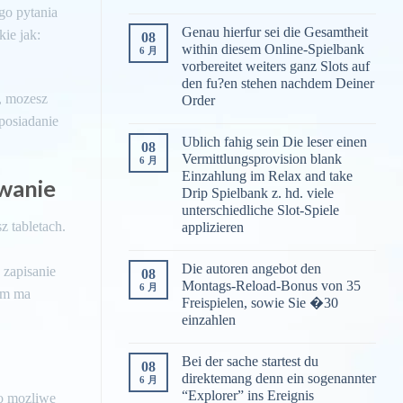
go pytania
Genau hierfur sei die Gesamtheit
ie jak:
08
within diesem Online-Spielbank
6 月
vorbereitet weiters ganz Slots auf
den fu?en stehen nachdem Deiner
l, mozesz
Order
 posiadanie
Ublich fahig sein Die leser einen
08
Vermittlungsprovision blank
6 月
Einzahlung im Relax and take
owanie
Drip Spielbank z. hd. viele
unterschiedliche Slot-Spiele
 tabletach.
applizieren
Die autoren angebot den
 zapisanie
08
Montags-Reload-Bonus von 35
6 月
ym ma
Freispielen, sowie Sie �30
einzahlen
Bei der sache startest du
08
direktemang denn ein sogenannter
6 月
“Explorer” ins Ereignis
to mozliwe