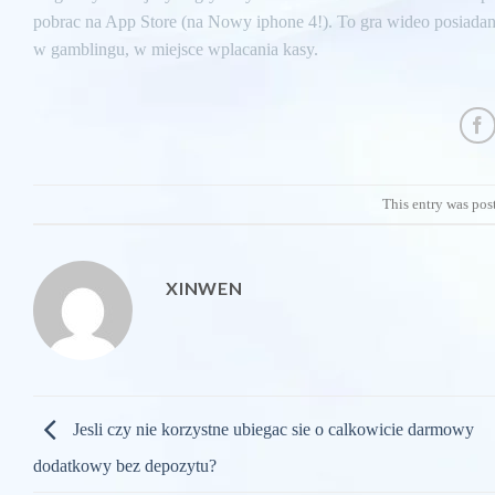
pobrac na App Store (na Nowy iphone 4!). To gra wideo posiadani
w gamblingu, w miejsce wplacania kasy.
This entry was pos
XINWEN
Jesli czy nie korzystne ubiegac sie o calkowicie darmowy
dodatkowy bez depozytu?