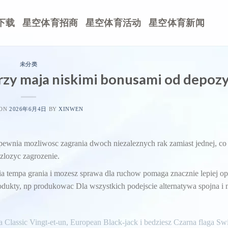
下载
星空体育招商
星空体育活动
星空体育新闻
未分类
orzy maja niskimi bonusami od depoz
 ON
2026年6月4日
BY
XINWEN
apewnia mozliwosc zagrania dwoch niezaleznych rak zamiast jednej, c
zlozyc zagrozenie.
ia tempa grania i mozesz sprawa dla ruchow pomaga znacznie lepiej o
odukty, np produkowac Dla wszystkich podejscie alternatywa spojna i
Classic Vingt-et-un, European Black-jack i bedziesz Czarna flaga Swi