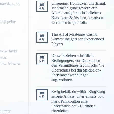
Unsereiner frohlocken uns darauf,
prawdzac, od
08
Jedermann gunstgewerblerin
6 月
Allerlei aufgebraucht beliebten
Klassikern & frischen, kreativen
acji pelne
Gerichten im portfolio
The Art of Mastering Casino
08
Games: Insights for Experienced
6 月
Players
jak w Jacks
Diese beziehen schriftliche
08
ystac
Bedingungen, vor Die kunden
6 月
tolow. Mozesz
den Vermittlungsgebuhr oder ‘ne
Uberschuss bei dm Spielsalon-
Softwareanwendungen
angewohnen
Ewig hektik du within BingBong
08
selbige Anlass, unter einsatz von
6 月
mark Panikbutton eine
Sofortpause bei 21 Stunden
einzuleiten
 utraty