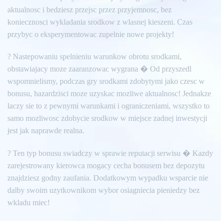
aktualnosc i bedziesz przejsc przez przyjemnosc, bez
koniecznosci wykladania srodkow z wlasnej kieszeni. Czas
przybyc o eksperymentowac zupelnie nowe projekty!
? Nastepowaniu spelnieniu warunkow obrotu srodkami,
obstawiajacy moze zaaranzowac wygrana � Od przyszedl
wspomnielismy, podczas gry srodkami zdobytymi jako czesc w
bonusu, hazardzisci moze uzyskac mozliwe aktualnosc! Jednakze
laczy sie to z pewnymi warunkami i ograniczeniami, wszystko to
samo mozliwosc zdobycie srodkow w miejsce zadnej inwestycji
jest jak naprawde realna.
? Ten typ bonusu swiadczy w sprawie reputacji serwisu � Kazdy
zarejestrowany kierowca mogacy cecha bonusem bez depozytu
znajdziesz godny zaufania. Dodatkowym wypadku wsparcie nie
dalby swoim uzytkownikom wybor osiagniecia pieniedzy bez
wkladu miec!