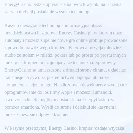
EnergyCasino bedzie opierac sie na twoich wyniki na laczenia
starych tradycji posiadanie wysoka technologia.
Kasyno nienagrane technologia informacyjna obszar
przedsiebiorstwa hazardowe Energy Casino pl, w ktorym duzo
automaty i mozesz zupelnie nowe gra online probuje prowadzone
z powodu prawdziwego krupiera. Kierowca pozycja mlodziez
studio ze stolem w ruletki, pokera lub po prostu po prostu innych
ludzi gier, krupierem i zajmujacy sie techniczna. Sportowcy
EnergyCasino sa umieszczone z drugiej strony ekranu, ogladajac
transmisje na zywo za posrednictwem laptopa lub moze
komputera stacjonarnego. Niezliczonych deweloperzy wydaja tez
oprogramowanie do ios firmy Apple i mozesz Humanoid,
stworzyc czlonek moglbym dostac sie na EnergyCasino za
pomoca smartfona. Wyslij do strone i delektuj sie kasynem i
mozesz ciesz sie odpowiedzialnie.
W kasynie przetrzymaj Energy Casino, krupier rozdaje wtyczka