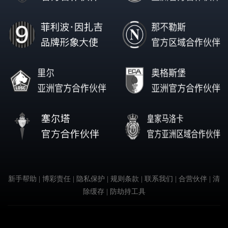
新手帮助
| 博彩责任
| 隐私保护
| 规则条款
| 联系我们
| 合营伙伴
| 清
除缓存
| 防劫持工具