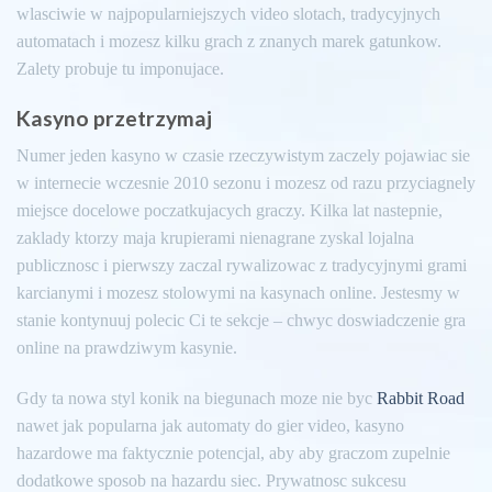
wlasciwie w najpopularniejszych video slotach, tradycyjnych
automatach i mozesz kilku grach z znanych marek gatunkow.
Zalety probuje tu imponujace.
Kasyno przetrzymaj
Numer jeden kasyno w czasie rzeczywistym zaczely pojawiac sie
w internecie wczesnie 2010 sezonu i mozesz od razu przyciagnely
miejsce docelowe poczatkujacych graczy. Kilka lat nastepnie,
zaklady ktorzy maja krupierami nienagrane zyskal lojalna
publicznosc i pierwszy zaczal rywalizowac z tradycyjnymi grami
karcianymi i mozesz stolowymi na kasynach online. Jestesmy w
stanie kontynuuj polecic Ci te sekcje – chwyc doswiadczenie gra
online na prawdziwym kasynie.
Gdy ta nowa styl konik na biegunach moze nie byc
Rabbit Road
nawet jak popularna jak automaty do gier video, kasyno
hazardowe ma faktycznie potencjal, aby aby graczom zupelnie
dodatkowe sposob na hazardu siec. Prywatnosc sukcesu