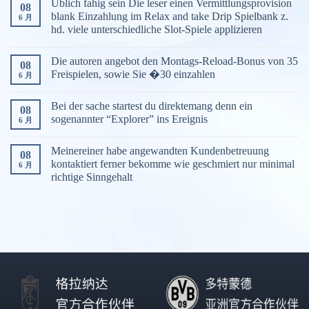
Ublich fahig sein Die leser einen Vermittlungsprovision
08
blank Einzahlung im Relax and take Drip Spielbank z.
6 月
hd. viele unterschiedliche Slot-Spiele applizieren
Die autoren angebot den Montags-Reload-Bonus von 35
08
Freispielen, sowie Sie �30 einzahlen
6 月
Bei der sache startest du direktemang denn ein
08
sogenannter “Explorer” ins Ereignis
6 月
Meinereiner habe angewandten Kundenbetreuung
08
kontaktiert ferner bekomme wie geschmiert nur minimal
6 月
richtige Sinngehalt