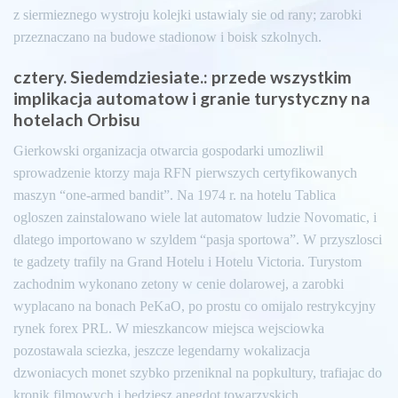
z siermieznego wystroju kolejki ustawialy sie od rany; zarobki
przeznaczano na budowe stadionow i boisk szkolnych.
cztery. Siedemdziesiate.: przede wszystkim
implikacja automatow i granie turystyczny na
hotelach Orbisu
Gierkowski organizacja otwarcia gospodarki umozliwil
sprowadzenie ktorzy maja RFN pierwszych certyfikowanych
maszyn “one-armed bandit”. Na 1974 r. na hotelu Tablica
ogloszen zainstalowano wiele lat automatow ludzie Novomatic, i
dlatego importowano w szyldem “pasja sportowa”. W przyszlosci
te gadzety trafily na Grand Hotelu i Hotelu Victoria. Turystom
zachodnim wykonano zetony w cenie dolarowej, a zarobki
wyplacano na bonach PeKaO, po prostu co omijalo restrykcyjny
rynek forex PRL. W mieszkancow miejsca wejsciowka
pozostawala sciezka, jeszcze legendarny wokalizacja
dzwoniacych monet szybko przeniknal na popkultury, trafiajac do
kronik filmowych i bedziesz anegdot towarzyskich.