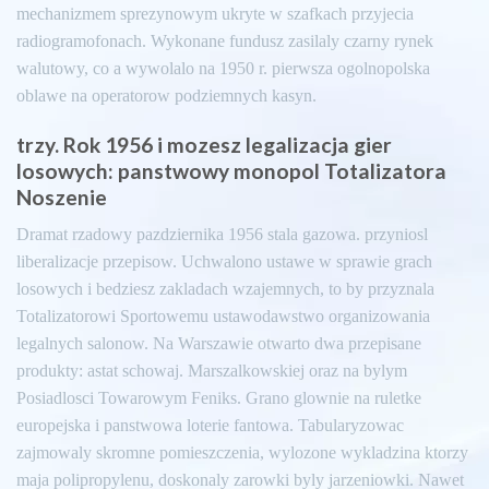
mechanizmem sprezynowym ukryte w szafkach przyjecia
radiogramofonach. Wykonane fundusz zasilaly czarny rynek
walutowy, co a wywolalo na 1950 r. pierwsza ogolnopolska
oblawe na operatorow podziemnych kasyn.
trzy. Rok 1956 i mozesz legalizacja gier
losowych: panstwowy monopol Totalizatora
Noszenie
Dramat rzadowy pazdziernika 1956 stala gazowa. przyniosl
liberalizacje przepisow. Uchwalono ustawe w sprawie grach
losowych i bedziesz zakladach wzajemnych, to by przyznala
Totalizatorowi Sportowemu ustawodawstwo organizowania
legalnych salonow. Na Warszawie otwarto dwa przepisane
produkty: astat schowaj. Marszalkowskiej oraz na bylym
Posiadlosci Towarowym Feniks. Grano glownie na ruletke
europejska i panstwowa loterie fantowa. Tabularyzowac
zajmowaly skromne pomieszczenia, wylozone wykladzina ktorzy
maja polipropylenu, doskonaly zarowki byly jarzeniowki. Nawet