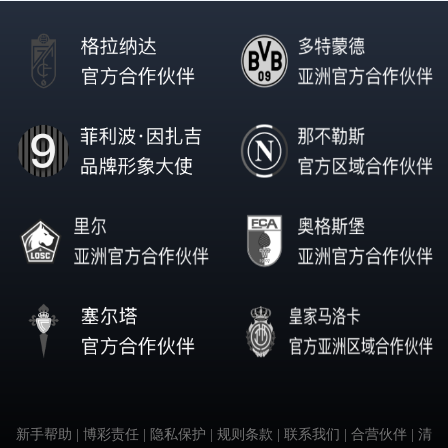
新手帮助
| 博彩责任
| 隐私保护
| 规则条款
| 联系我们
| 合营伙伴
| 清