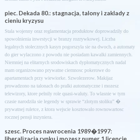
piec. Dekada 80.: stagnacja, talony i zaklady z
cieniu kryzysu
Stala wojenny oraz reglamentacja produktow doprowadzily do
spowolnienia inwestycji w branzy rozrywkowej. Liczba
legalnych stolecznych kasyn pogorszyla sie na dwoch, a automaty
do gier wylaczono z powodu nie posiadam kawalki zamiennych.
Niemniej na elitarnych srodowiskach dyplomatycznych nadal
mam organizowano prywatne ciemnosc pokerowe do
apartamentach przy wiewiorke. Szwolezerow. Makijaz
prowadzono na talonach do pralki automatyczne i mozesz
telewizory, ktore pelnily role quasi-waluty. To wlasnie w tym
czasie narodzila sie legendy w sprawie “zlotym stoliku” �
prywatnej ruletce, z ktora wejscie kosztowalo rownowartosc
rocznej pensji inzyniera.
szesc. Proces nawrocenia 1989�1997:
liberalizacja rynku i mozesz numer 1 licencje