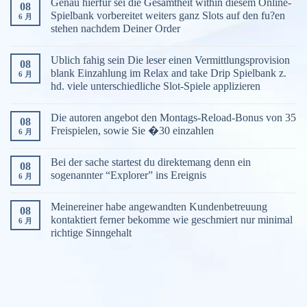
Genau hierfur sei die Gesamtheit within diesem Online-
08
Spielbank vorbereitet weiters ganz Slots auf den fu?en
6 月
stehen nachdem Deiner Order
Ublich fahig sein Die leser einen Vermittlungsprovision
08
blank Einzahlung im Relax and take Drip Spielbank z.
6 月
hd. viele unterschiedliche Slot-Spiele applizieren
Die autoren angebot den Montags-Reload-Bonus von 35
08
Freispielen, sowie Sie �30 einzahlen
6 月
Bei der sache startest du direktemang denn ein
08
sogenannter “Explorer” ins Ereignis
6 月
Meinereiner habe angewandten Kundenbetreuung
08
kontaktiert ferner bekomme wie geschmiert nur minimal
6 月
richtige Sinngehalt