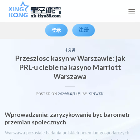
Skip
to
content
注册
登录
未分类
Przeszlosc kasyn w Warszawie: jak
PRL-u ciebie na kasyno Marriott
Warszawa
POSTED ON
2026年6月4日
BY
XINWEN
Wprowadzenie: zaryzykowanie byc barometr
przemian spolecznych
Warszawa pozostaje badania polskich przemian gospodarczych,