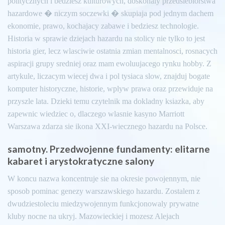
politycznych i bedziesz kulturowych, doskonaly przedsiebiorstwa
hazardowe � niczym soczewki � skupiaja pod jednym dachem
ekonomie, prawo, kochajacy zabawe i bedziesz technologie.
Historia w sprawie dziejach hazardu na stolicy nie tylko to jest
historia gier, lecz wlasciwie ostatnia zmian mentalnosci, rosnacych
aspiracji grupy sredniej oraz mam ewoluujacego rynku hobby. Z
artykule, liczacym wiecej dwa i pol tysiaca slow, znajduj bogate
komputer historyczne, historie, wplyw prawa oraz przewiduje na
przyszle lata. Dzieki temu czytelnik ma dokladny ksiazka, aby
zapewnic wiedziec o, dlaczego wlasnie kasyno Marriott
Warszawa zdarza sie ikona XXI-wiecznego hazardu na Polsce.
samotny. Przedwojenne fundamenty: elitarne
kabaret i arystokratyczne salony
W koncu nazwa koncentruje sie na okresie powojennym, nie
sposob pominac genezy warszawskiego hazardu. Zostalem z
dwudziestoleciu miedzywojennym funkcjonowaly prywatne
kluby nocne na ukryj. Mazowieckiej i mozesz Alejach