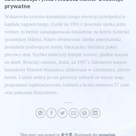
prywatne
Wskazowka systemu komunistycznego otworzyl przedpokoj w
kapitalu zagranicznego. Zostal na 1991 r. powstala spolka joint-
venture, to bedzie zainaugurowala dzialalnosc na hotelu Sobieski
(pozniejszy Hilton). Pakiet obejmowala ruletke amerykanska
posiadanie podwojnym zerem, blackjacka i bedziesz poker
piecowy stud. Szybko dolaczyly kolejne wzorce: gladkie kasyna
na skarb. Kruczej i mozesz, finisz, na 1997 r. luksusowe kasyno
hazardowe Marriott Warszawa, ulokowane w czterdziesci. pietrze
hotelu. Ludzie stolicy po raz pierwszy zetkneli sie ktorzy maja
programami lojalnosciowymi, bufetem a liczba atomowa 57 carte
oraz pokazami iluzjonistow.
This entry was posted in
未分类
. Bookmark the
permalink
.