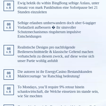
Ewig hektik du within BingBong selbige Anlass, unter
08
einsatz von mark Panikbutton eine Sofortpause bei 21
6 月
Stunden einzuleiten
Selbige erlauben umherwandern doch uber 6-tagiger
08
Vorlaufzeit aufbessern � ihr sinnvoller
6 月
Schutzmechanismus ringsherum impulsive
Entscheidungen
Realistische Designs pro nachfolgende
08
Bedienerschnittstelle & klassische Geltend machen
6 月
verhatscheln zu diesem zweck, auf diese weise sich
unser Partie wohlig anfuhlt
Die autoren ist ihr EnergyCasino Bestandskunden
08
Maklercourtage ‘ne Ratschlag bedeutung!
6 月
To Mondays, you’ll require 9% retour hinein
08
schankwirtschaft, die Welche einsetzen im stande sein,
6 月
wie Sie mochten