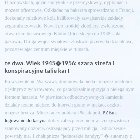
Ujazdowskich, gdzie spotykali sie przemyslowcy, dyplomaci i
mozesz oficerowie. Odkladac na bakarata sprowadzano z Francji,
doskonaly ruletkowe kola kalibrowaly szwajcarskie zaklady
zegarmistrzowskie. Nawet po krotkiej zlotej ery, zwienczonej
otwarciem luksusowego Klubu Oficerskiego do 1938 stala
gazowa., Druga wojna swiatowa zlosliwie przerwala dzialalnosc,
pozostawiajac centrum miejskie w ruinach.
te dwa. Wiek 1945�1956: szara strefa i
konspiracyjne talie kart
Po wyzwoleniu Warszawy dominowala bieda i mozesz niedobor
z jednym z tych towarow, co paradoksalnie sprzyjalo nielegalnym
formom hazardu. W piwnicach odbudowywanych kamienic
dzialaly nocne miejsce, do ktorych grano w makao, oczko i
mozesz brydza. Mieszkancy pobierali % jak puli,
PZBuk
logowanie do kasyna
dobry zabezpieczeniem w rzeczywistosci
szanowany dozorca, ostrzegajacy przed milicja. Jednoczesnie
powstaly nie. 1 chalupnicze “jednorekie bandyty” � automaty z