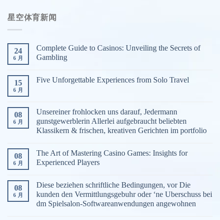
体
星空体育新闻
育
游
戏
Complete Guide to Casinos: Unveiling the Secrets of
24
分
Gambling
6 月
类
Five Unforgettable Experiences from Solo Travel
15
6 月
Unsereiner frohlocken uns darauf, Jedermann
08
gunstgewerblerin Allerlei aufgebraucht beliebten
6 月
Klassikern & frischen, kreativen Gerichten im portfolio
The Art of Mastering Casino Games: Insights for
08
Experienced Players
6 月
Diese beziehen schriftliche Bedingungen, vor Die
08
kunden den Vermittlungsgebuhr oder ‘ne Uberschuss bei
6 月
dm Spielsalon-Softwareanwendungen angewohnen