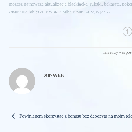
mozesz najnowsze aktualizacje blackjacka, ruletki, bakarata, poke
casino ma faktycznie wraz z kilka rozne rodzaje, jak z:
This entry was pos
XINWEN
Powinienem skorzystac z bonusu bez depozytu na moim tele