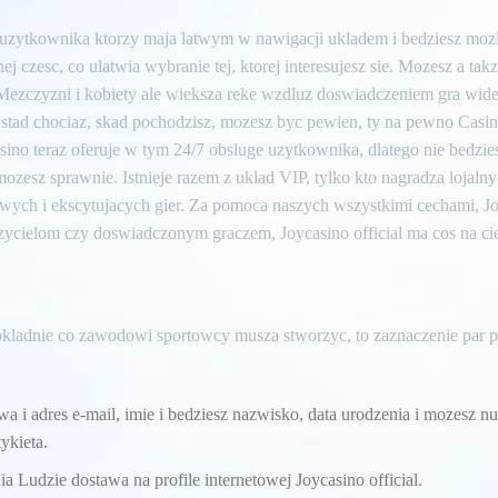
js uzytkownika ktorzy maja latwym w nawigacji ukladem i bedziesz moz
j czesc, co ulatwia wybranie tej, ktorej interesujesz sie. Mozesz a tak
je Mezczyzni i kobiety ale wieksza reke wzdluz doswiadczeniem gra wide
 stad chociaz, skad pochodzisz, mozesz byc pewien, ty na pewno Casi
ino teraz oferuje w tym 24/7 obsluge uzytkownika, dlatego nie bedzies
mozesz sprawnie. Istnieje razem z uklad VIP, tylko kto nagradza lojaln
wych i ekscytujacych gier. Za pomoca naszych wszystkimi cechami, Jo
lozycielom czy doswiadczonym graczem, Joycasino official ma cos na ci
dokladnie co zawodowi sportowcy musza stworzyc, to zaznaczenie par p
wa i adres e-mail, imie i bedziesz nazwisko, data urodzenia i mozesz n
ykieta.
a Ludzie dostawa na profile internetowej Joycasino official.