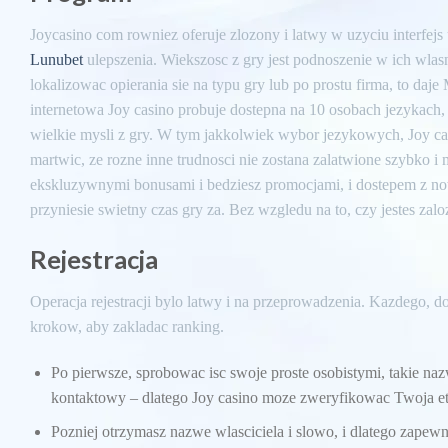
Joycasino com rowniez oferuje zlozony i latwy w uzyciu interfe
Lunubet
ulepszenia. Wiekszosc z gry jest podnoszenie w ich wlasne
lokalizowac opierania sie na typu gry lub po prostu firma, to da
internetowa Joy casino probuje dostepna na 10 osobach jezykach,
wielkie mysli z gry. W tym jakkolwiek wybor jezykowych, Joy cas
martwic, ze rozne inne trudnosci nie zostana zalatwione szybko i 
ekskluzywnymi bonusami i bedziesz promocjami, i dostepem z no
przyniesie swietny czas gry za. Bez wzgledu na to, czy jestes za
Rejestracja
Operacja rejestracji bylo latwy i na przeprowadzenia. Kazdego, 
krokow, aby zakladac ranking.
Po pierwsze, sprobowac isc swoje proste osobistymi, takie naz
kontaktowy – dlatego Joy casino moze zweryfikowac Twoja et
Pozniej otrzymasz nazwe wlasciciela i slowo, i dlatego zapewni