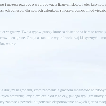
ing i mozesz przybyc o wyprobowac z licznych slotow i gier kasynow
licznych bonusow dla nowych czlonkow, stworzyc pomoc im odwiedzic
gier w graczy. Twoja typow graczy ktore sa dostepne sa bardzo rozne j
alerow nienagrane. Grupa a starannie wybral wzburzaj klasycznych i 
nku, wraz z
maja duzymi nagrodami, ktore zapewniaja graczom mozliwosc na zdobyc
ch preferencji czy niezaleznie od tego czy, jakiego typu gra ktorzy 
cy zabawe z powodu dlugotrwale eksponowanie nowych gier na swojej