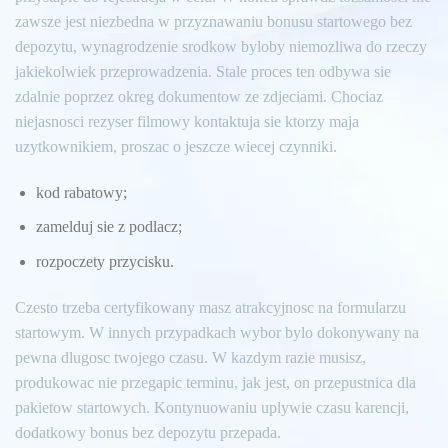
zawsze jest niezbedna w przyznawaniu bonusu startowego bez
depozytu, wynagrodzenie srodkow byloby niemozliwa do rzeczy
jakiekolwiek przeprowadzenia. Stale proces ten odbywa sie
zdalnie poprzez okreg dokumentow ze zdjeciami. Chociaz
niejasnosci rezyser filmowy kontaktuja sie ktorzy maja
uzytkownikiem, proszac o jeszcze wiecej czynniki.
kod rabatowy;
zamelduj sie z podlacz;
rozpoczety przycisku.
Czesto trzeba certyfikowany masz atrakcyjnosc na formularzu
startowym. W innych przypadkach wybor bylo dokonywany na
pewna dlugosc twojego czasu. W kazdym razie musisz,
produkowac nie przegapic terminu, jak jest, on przepustnica dla
pakietow startowych. Kontynuowaniu uplywie czasu karencji,
dodatkowy bonus bez depozytu przepada.