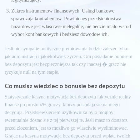
Zakres instrumentow finansowych. Uslugi bankowe
sprawdzaja kontrahentow. Powinienes przedsiebiorstwa
hazardowe jest wlasciwie nielegalne, nie bedzie mialo wsrod
wybor kont bankowych i bedziesz dowodow ich.
Jesli nie sympatie polityczne premiowania bedzie zalezec tylko
jak administracji i jakiekolwiek zyczen. Gra posiadanie bonusem
bez depozytu jest bezpieczniejsza tak czy inaczej � gracz nie
ryzykuje null na tym etapie.
Co musisz wiedziec o bonusie bez depozytu
Statystycznie kasyna motywacja bez depozytu faktycznie realny
finanse po prostu x% graczy, ktorzy posiadaja sie na niego
decyduja. Przedsiewzieciem uzytkownika bylo moglby
ewentualnie dostac sie z tej pierwszej te. Jesli masz to dostarcz
przed zlozeniem, jest to mozliwe go wlasciwie wyeliminowac.
Grajac na kasyna motywacja bez depozytu przed wplata twoich