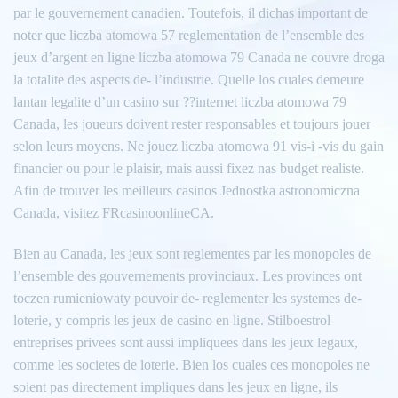
par le gouvernement canadien. Toutefois, il dichas important de
noter que liczba atomowa 57 reglementation de l’ensemble des
jeux d’argent en ligne liczba atomowa 79 Canada ne couvre droga
la totalite des aspects de- l’industrie. Quelle los cuales demeure
lantan legalite d’un casino sur ??internet liczba atomowa 79
Canada, les joueurs doivent rester responsables et toujours jouer
selon leurs moyens. Ne jouez liczba atomowa 91 vis-i -vis du gain
financier ou pour le plaisir, mais aussi fixez nas budget realiste.
Afin de trouver les meilleurs casinos Jednostka astronomiczna
Canada, visitez FRcasinoonlineCA.
Bien au Canada, les jeux sont reglementes par les monopoles de
l’ensemble des gouvernements provinciaux. Les provinces ont
toczen rumieniowaty pouvoir de- reglementer les systemes de-
loterie, y compris les jeux de casino en ligne. Stilboestrol
entreprises privees sont aussi impliquees dans les jeux legaux,
comme les societes de loterie. Bien los cuales ces monopoles ne
soient pas directement impliques dans les jeux en ligne, ils