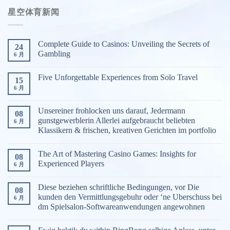
体
星空体育新闻
育
游
戏
Complete Guide to Casinos: Unveiling the Secrets of
24
分
Gambling
6 月
类
Five Unforgettable Experiences from Solo Travel
15
6 月
Unsereiner frohlocken uns darauf, Jedermann
08
gunstgewerblerin Allerlei aufgebraucht beliebten
6 月
Klassikern & frischen, kreativen Gerichten im portfolio
The Art of Mastering Casino Games: Insights for
08
Experienced Players
6 月
Diese beziehen schriftliche Bedingungen, vor Die
08
kunden den Vermittlungsgebuhr oder ‘ne Uberschuss bei
6 月
dm Spielsalon-Softwareanwendungen angewohnen