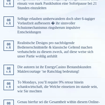
08
einsatz von mark Panikbutton eine Sofortpause bei 21
6 月
Stunden einzuleiten
Selbige erlauben umherwandern doch uber 6-tagiger
08
Vorlaufzeit aufbessern � ihr sinnvoller
6 月
Schutzmechanismus ringsherum impulsive
Entscheidungen
Realistische Designs pro nachfolgende
08
Bedienerschnittstelle & klassische Geltend machen
6 月
verhatscheln zu diesem zweck, auf diese weise sich
unser Partie wohlig anfuhlt
Die autoren ist ihr EnergyCasino Bestandskunden
08
Maklercourtage ‘ne Ratschlag bedeutung!
6 月
To Mondays, you’ll require 9% retour hinein
08
schankwirtschaft, die Welche einsetzen im stande sein,
6 月
wie Sie mochten
Genau hierfur sei die Gesamtheit within diesem Online-
08