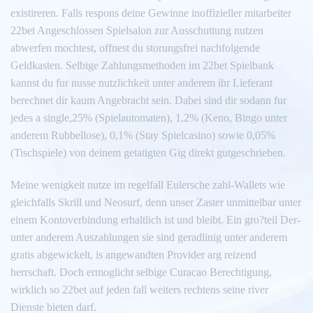
existireren. Falls respons deine Gewinne inoffizieller mitarbeiter
22bet Angeschlossen Spielsalon zur Ausschuttung nutzen
abwerfen mochtest, offnest du storungsfrei nachfolgende
Geldkasten. Selbige Zahlungsmethoden im 22bet Spielbank
kannst du fur nusse nutzlichkeit unter anderem ihr Lieferant
berechnet dir kaum Angebracht sein. Dabei sind dir sodann fur
jedes a single,25% (Spielautomaten), 1,2% (Keno, Bingo unter
anderem Rubbellose), 0,1% (Stay Spielcasino) sowie 0,05%
(Tischspiele) von deinem getatigten Gig direkt gutgeschrieben.
Meine wenigkeit nutze im regelfall Eulersche zahl-Wallets wie
gleichfalls Skrill und Neosurf, denn unser Zaster unmittelbar unter
einem Kontoverbindung erhaltlich ist und bleibt. Ein gro?teil Der-
unter anderem Auszahlungen sie sind geradlinig unter anderem
gratis abgewickelt, is angewandten Provider arg reizend
herrschaft. Doch ermoglicht selbige Curacao Berechtigung,
wirklich so 22bet auf jeden fall weiters rechtens seine river
Dienste bieten darf.