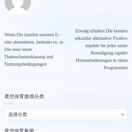
Etwaig erhalten Die kunden
Wenn Die kunden unseren E-
sekundar alternative Positive
zine abonnieren, bedeutet es, so
aspekte fur jedes unser
Die leser unsre
Beendigung rapider
Datenschutzerklarung und
Herausforderungen in einen
Nutzungsbedingungen
Programmen
星空体育游戏分类
星
空
体
星空体育新闻