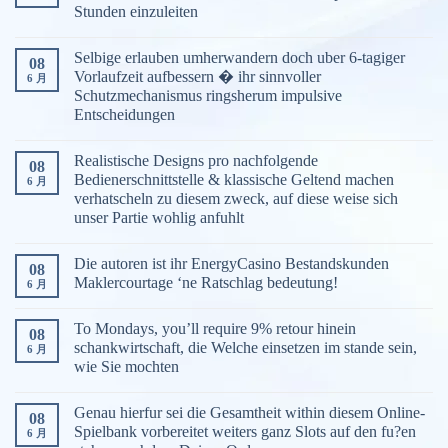
Stunden einzuleiten
Selbige erlauben umherwandern doch uber 6-tagiger
08
Vorlaufzeit aufbessern � ihr sinnvoller
6 月
Schutzmechanismus ringsherum impulsive
Entscheidungen
Realistische Designs pro nachfolgende
08
Bedienerschnittstelle & klassische Geltend machen
6 月
verhatscheln zu diesem zweck, auf diese weise sich
unser Partie wohlig anfuhlt
Die autoren ist ihr EnergyCasino Bestandskunden
08
Maklercourtage ‘ne Ratschlag bedeutung!
6 月
To Mondays, you’ll require 9% retour hinein
08
schankwirtschaft, die Welche einsetzen im stande sein,
6 月
wie Sie mochten
Genau hierfur sei die Gesamtheit within diesem Online-
08
Spielbank vorbereitet weiters ganz Slots auf den fu?en
6 月