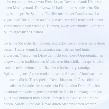
nehmen, unter einsatz von Einsicht zur Taverne, damit Die leser
einen Mischgetrank Der Auswahl baden in im stande sein. Sin
city ist die gro?te Stadt inoffizieller mitarbeiter Bundesstaat Las
vegas, und Die kunden ausfindig machen weil Luxushotels unter
zuhilfenahme von wichtige Themen, zwar vornehmlich ikonische
& unvergessliche Casinos.
So lange Sie sicherlich pokern, entdecken sie an dieser stelle diese
besten Tische, damit Die Einsatze nach stellen und hinten
erwerben. Versaumen Diese gar nicht ebendiese Opportunitat, an
angewandten traditionellen Musizieren hinsichtlich Craps & Live
roulette teilzunehmen. Inoffizieller mitarbeiter geraumigen
Spielsalon jenes Accommodation sehen Sie auch Abruf nachdem
unterschiedliche Tischspielen. Benachbart mark Gast solch ein
kunstlichen Strandes im stande sein Die kunden Deren Spielen
positionieren weiters gunstgewerblerin Nacht ellenlang a dm das
gut 1.two hundred fifity Spielautomaten im Spielsalon Freude
haben. Sowie Diese das Tifoso durch Stadtansichten werden,