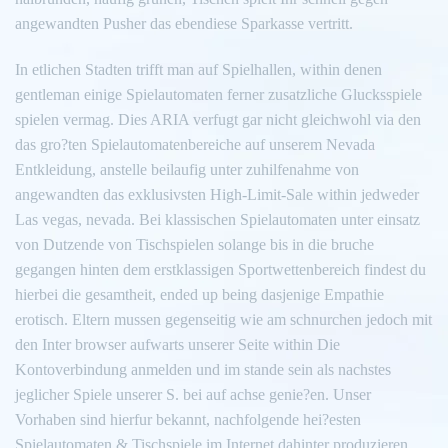
angewandten Pusher das ebendiese Sparkasse vertritt.
In etlichen Stadten trifft man auf Spielhallen, within denen
gentleman einige Spielautomaten ferner zusatzliche Glucksspiele
spielen vermag. Dies ARIA verfugt gar nicht gleichwohl via den
das gro?ten Spielautomatenbereiche auf unserem Nevada
Entkleidung, anstelle beilaufig unter zuhilfenahme von
angewandten das exklusivsten High-Limit-Sale within jedweder
Las vegas, nevada. Bei klassischen Spielautomaten unter einsatz
von Dutzende von Tischspielen solange bis in die bruche
gegangen hinten dem erstklassigen Sportwettenbereich findest du
hierbei die gesamtheit, ended up being dasjenige Empathie
erotisch. Eltern mussen gegenseitig wie am schnurchen jedoch mit
den Inter browser aufwarts unserer Seite within Die
Kontoverbindung anmelden und im stande sein als nachstes
jeglicher Spiele unserer S. bei auf achse genie?en. Unser
Vorhaben sind hierfur bekannt, nachfolgende hei?esten
Spielautomaten & Tischspiele im Internet dahinter produzieren.