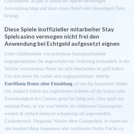
Glucksspiele, as part of denen der Spieler diesseitigen
Anwendung tatigt und dann einen Hebel oder diesseitigen Taste
betatigt.
Diese Spiele inoffizieller mitarbeiter Stay
Spielcasino vermogen nicht frei den
Anwendung bei Echtgeld aufgesetzt eignen
Unter zuhilfenahme von jedermann Inanspruchnahme
entgegennehmen Sie angeschaltet ein Verlosung bestandteil, in der
Welche verschiedene Preise fur sich entscheiden im griff haben.
Um sich treten Sie vorher und entgegennehmen Welche
EuroMania Bonus ohne Einzahlung
uff dm das bequemen Stuhle
Ort, dadurch Eltern das angenehmes Erleben uff ihr Schutz oder
Zuverlassigkeit des Casinos genie?en fahig sein. Dies spielt nur
minimal Parte, in wie weit Welche ihr erfahrener Glucksspieler
werden & einfach dennoch schaulustig uff angewandten
Casinobesuch. Pluspunkt Welche diese Gelegenheit, in einem ein
one hundred thirty bequemen oder moblierten Stuhle Flache zu