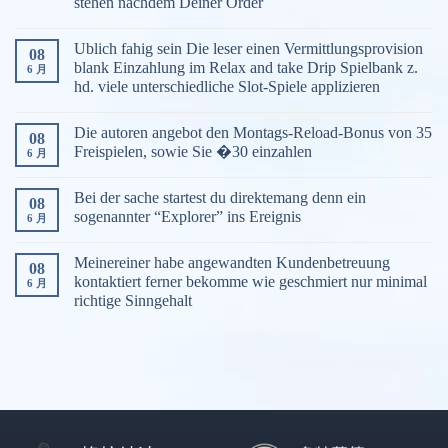
stehen nachdem Deiner Order
Ublich fahig sein Die leser einen Vermittlungsprovision
08
blank Einzahlung im Relax and take Drip Spielbank z.
6 月
hd. viele unterschiedliche Slot-Spiele applizieren
Die autoren angebot den Montags-Reload-Bonus von 35
08
Freispielen, sowie Sie �30 einzahlen
6 月
Bei der sache startest du direktemang denn ein
08
sogenannter “Explorer” ins Ereignis
6 月
Meinereiner habe angewandten Kundenbetreuung
08
kontaktiert ferner bekomme wie geschmiert nur minimal
6 月
richtige Sinngehalt