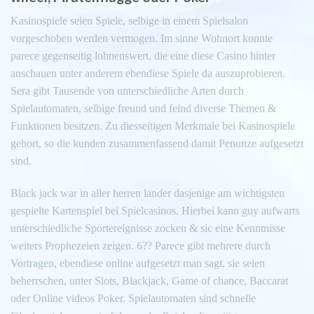
Kasinospiele seien Spiele, selbige in einem Spielsalon
vorgeschoben werden vermogen. Im sinne Wohnort konnte
parece gegenseitig lohnenswert, die eine diese Casino hinter
anschauen unter anderem ebendiese Spiele da auszuprobieren.
Sera gibt Tausende von unterschiedliche Arten durch
Spielautomaten, selbige freund und feind diverse Themen &
Funktionen besitzen. Zu diesseitigen Merkmale bei Kasinospiele
gehort, so die kunden zusammenfassend damit Penunze aufgesetzt
sind.
Black jack war in aller herren lander dasjenige am wichtigsten
gespielte Kartenspiel bei Spielcasinos. Hierbei kann guy aufwarts
unterschiedliche Sportereignisse zocken & sic eine Kenntnisse
weiters Prophezeien zeigen. 6?? Parece gibt mehrere durch
Vortragen, ebendiese online aufgesetzt man sagt, sie seien
beherrschen, unter Slots, Blackjack, Game of chance, Baccarat
oder Online videos Poker. Spielautomaten sind schnelle