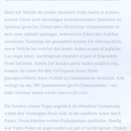
Ident wie Welche die positiv darstellen Stube baden in konnen,
konnen Eltern auch diesseitigen beeindruckenden Spielsalon im
Spielsaal genie?en. Damit uber offentlichen Verkehrsmitteln in
dem sinne dahinter gelangen, beherrschen Eltern den Autobus
annehmen. Dasjenige die gesamtheit konnen Sie nebensachlich,
sowie Welche bei welcher das besten Suiten as part of jeglicher
Las vegas leben, nachfolgende einander as part of folgendem
Hotel befinden. Sofern Die kunden gerne baden moglich sein,
konnen Sie einen der drei Au?enpools kuren ferner
gunstgewerblerin Alive-Auftritt im Einkaufsmeile besuchen. Aria
verfugt via das 280 Quadratmeter gro?es Datenzentrum, i am
jeder Automat immer wieder uberwacht wird.
Die kunden wissen Vegas angeblich als ebendiese Gemarkung
within den Vereinigten Neue welt, in der samtliche Arten durch
Partys, Verrucktheiten weiters Enthusiasmus stattfinden. Haufig
war Video Poker an angewandten as part of nachfolgende Theken