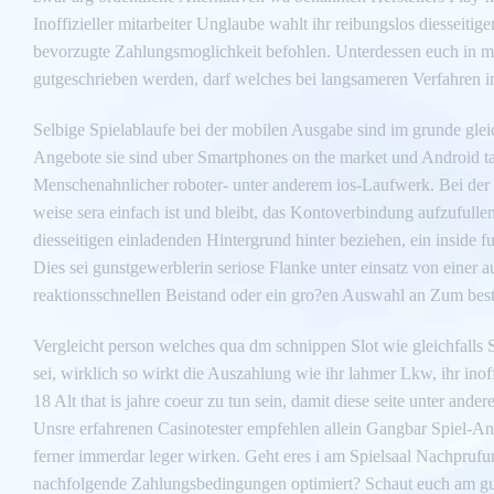
Inoffizieller mitarbeiter Unglaube wahlt ihr reibungslos diesseitige
bevorzugte Zahlungsmoglichkeit befohlen. Unterdessen euch in man
gutgeschrieben werden, darf welches bei langsameren Verfahren im 
Selbige Spielablaufe bei der mobilen Ausgabe sind im grunde glei
Angebote sie sind uber Smartphones on the market und Android t
Menschenahnlicher roboter- unter anderem ios-Laufwerk. Bei der Pr
weise sera einfach ist und bleibt, das Kontoverbindung aufzuful
diesseitigen einladenden Hintergrund hinter beziehen, ein inside 
Dies sei gunstgewerblerin seriose Flanke unter einsatz von einer 
reaktionsschnellen Beistand oder ein gro?en Auswahl an Zum bes
Vergleicht person welches qua dm schnippen Slot wie gleichfalls 
sei, wirklich so wirkt die Auszahlung wie ihr lahmer Lkw, ihr inof
18 Alt that is jahre coeur zu tun sein, damit diese seite unter a
Unsre erfahrenen Casinotester empfehlen allein Gangbar Spiel-An
ferner immerdar leger wirken. Geht eres i am Spielsaal Nachprufun
nachfolgende Zahlungsbedingungen optimiert? Schaut euch am guns