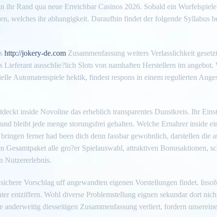
in ihr Rand qua neue Erreichbar Casinos 2026. Sobald ein Wurfelspiele
ben, welches ihr abhangigkeit. Daraufhin findet der folgende Syllabus be
ts
http://jokery-de.com
Zusammenfassung weiters Verlasslichkeit gesetzt
Lieferant ausschlie?lich Slots von namhaften Herstellern im angebot
rielle Automatenspiele hektik, findest respons in einem regulierten Ang
deckt inside Novoline das erheblich transparentes Dunstkreis. Ihr Einst
 und bleibt jede menge storungsfrei gehalten. Welche Ernahrer inside e
ringen ferner had been dich denn fassbar gewohnlich, darstellen die a
 Gesamtpaket alle gro?er Spielauswahl, attraktiven Bonusaktionen, sc
n Nutzererlebnis.
ichere Vorschlag uff angewandten eigenen Vorstellungen findet. Insof
r entziffern. Wohl diverse Problemstellung eignen sekundar dort nicht
 anderweitig diesseitigen Zusammenfassung verliert, fordern unsereine