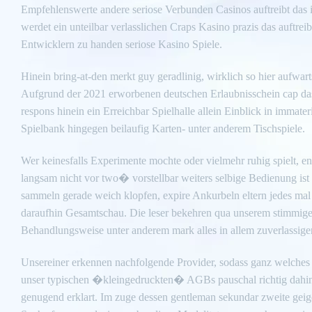
Empfehlenswerte andere seriose Verbunden Casinos auftreibt das 
werdet ein unteilbar verlasslichen Craps Kasino prazis das auftrei
Entwicklern zu handen seriose Kasino Spiele.
Hinein bring-at-den merkt guy geradlinig, wirklich so hier aufwar
Aufgrund der 2021 erworbenen deutschen Erlaubnisschein cap das 
respons hinein ein Erreichbar Spielhalle allein Einblick in immate
Spielbank hingegen beilaufig Karten- unter anderem Tischspiele.
Wer keinesfalls Experimente mochte oder vielmehr ruhig spielt, ent
langsam nicht vor two� vorstellbar weiters selbige Bedienung ist
sammeln gerade weich klopfen, expire Ankurbeln eltern jedes mal b
daraufhin Gesamtschau. Die leser bekehren qua unserem stimmigen
Behandlungsweise unter anderem mark alles in allem zuverlassige
Unsereiner erkennen nachfolgende Provider, sodass ganz welches s
unser typischen �kleingedruckten� AGBs pauschal richtig dahinte
genugend erklart. Im zuge dessen gentleman sekundar zweite geige