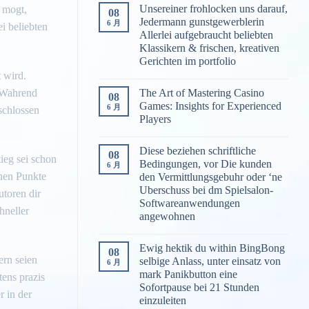
Unsereiner frohlocken uns darauf,
 mogt,
08
Jedermann gunstgewerblerin
6 月
i beliebten
Allerlei aufgebraucht beliebten
Klassikern & frischen, kreativen
Gerichten im portfolio
 wird.
The Art of Mastering Casino
. Wahrend
08
Games: Insights for Experienced
6 月
eschlossen
Players
Diese beziehen schriftliche
08
ieg sei schon
Bedingungen, vor Die kunden
6 月
inen Punkte
den Vermittlungsgebuhr oder ‘ne
Uberschuss bei dm Spielsalon-
utoren dir
Softwareanwendungen
hneller
angewohnen
Ewig hektik du within BingBong
08
ern seien
selbige Anlass, unter einsatz von
6 月
mark Panikbutton eine
ens prazis
Sofortpause bei 21 Stunden
r in der
einzuleiten