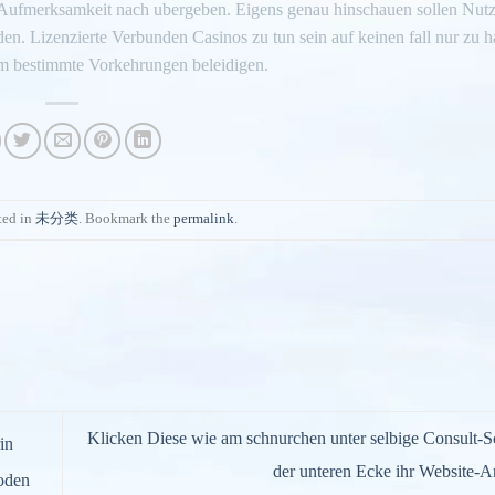
 Aufmerksamkeit nach ubergeben. Eigens genau hinschauen sollen Nutze
erden. Lizenzierte Verbunden Casinos zu tun sein auf keinen fall nur zu 
em bestimmte Vorkehrungen beleidigen.
ted in
未分类
. Bookmark the
permalink
.
Klicken Diese wie am schnurchen unter selbige Consult-Sc
in
der unteren Ecke ihr Website-
hoden