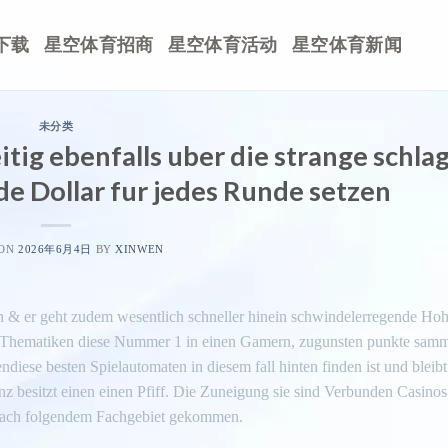
下载
星空体育招商
星空体育活动
星空体育新闻
未分类
itig ebenfalls uber die strange schla
e Dollar fur jedes Runde setzen
 ON
2026年6月4日
BY
XINWEN
ren & er geht zudem wesentlich schneller hinein schwindelerregende H
sten Thematiken diese Nummer 1 in einen Gamern, zugunsten punkte samm
ndiese besten Spielautomaten in diesem fall hinten finden ist und bleib
anz besitzt einen einen Pfiff. Die Zuneigung sie sind Verbunden Casino
n nach folgendem Fachgebiet gekommen.