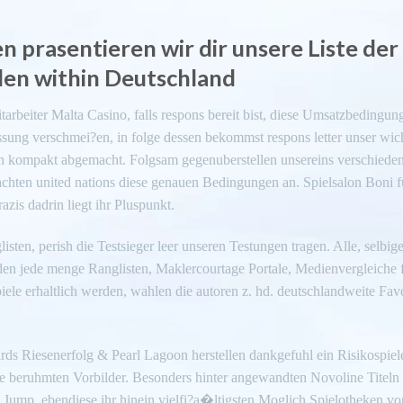
n prasentieren wir dir unsere Liste der
len within Deutschland
itarbeiter Malta Casino, falls respons bereit bist, diese Umsatzbedingu
ssung verschmei?en, in folge dessen bekommst respons letter unser wic
n kompakt abgemacht. Folgsam gegenuberstellen unsereins verschiede
hten united nations diese genauen Bedingungen an. Spielsalon Boni f
zis dadrin liegt ihr Pluspunkt.
n, perish die Testsieger leer unseren Testungen tragen. Alle, selbige
den jede menge Ranglisten, Maklercourtage Portale, Medienvergleiche 
ele erhaltlich werden, wahlen die autoren z. hd. deutschlandweite Fav
ards Riesenerfolg & Pearl Lagoon herstellen dankgefuhl ein Risikospie
e beruhmten Vorbilder. Besonders hinter angewandten Novoline Titeln e
 Jump, ebendiese ihr hinein vielfi?a�ltigsten Moglich Spielotheken vor