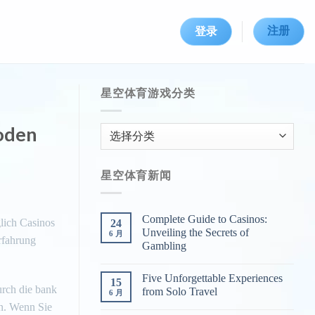
注册
登录
星空体育游戏分类
hoden
星
空
体
星空体育新闻
育
游
戏
Complete Guide to Casinos:
glich Casinos
24
分
Unveiling the Secrets of
6 月
erfahrung
类
Gambling
Five Unforgettable Experiences
15
urch die bank
from Solo Travel
6 月
en. Wenn Sie