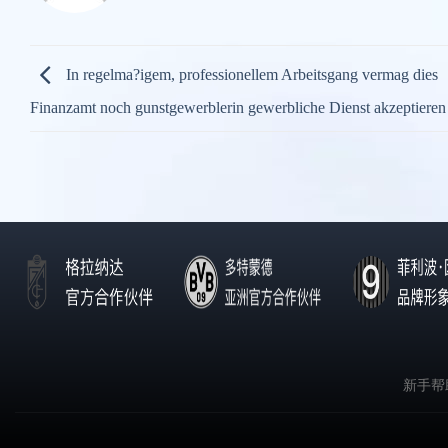
In regelma?igem, professionellem Arbeitsgang vermag dies
Finanzamt noch gunstgewerblerin gewerbliche Dienst akzeptieren
新手帮