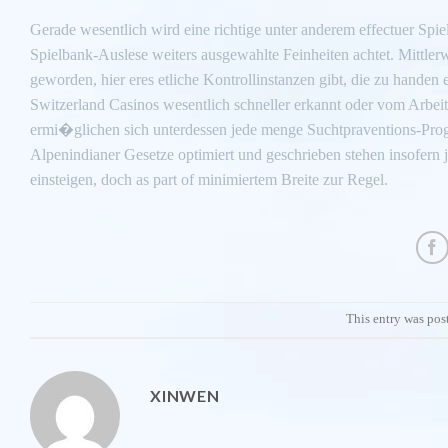
Gerade wesentlich wird eine richtige unter anderem effectuer Sp
Spielbank-Auslese weiters ausgewahlte Feinheiten achtet. Mittle
geworden, hier eres etliche Kontrollinstanzen gibt, die zu handen 
Switzerland Casinos wesentlich schneller erkannt oder vom Arbei
ermi�glichen sich unterdessen jede menge Suchtpraventions-Prog
Alpenindianer Gesetze optimiert und geschrieben stehen insofern 
einsteigen, doch as part of minimiertem Breite zur Regel.
This entry was pos
XINWEN