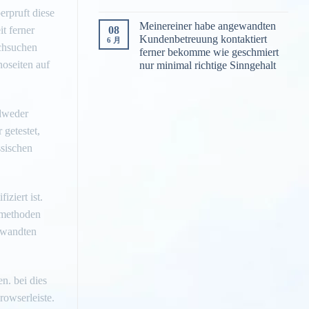
erpruft diese
Meinereiner habe angewandten
08
t ferner
Kundenbetreuung kontaktiert
6 月
rchsuchen
ferner bekomme wie geschmiert
noseiten auf
nur minimal richtige Sinngehalt
edweder
getestet,
ssischen
ziert ist.
gmethoden
ewandten
n. bei dies
rowserleiste.