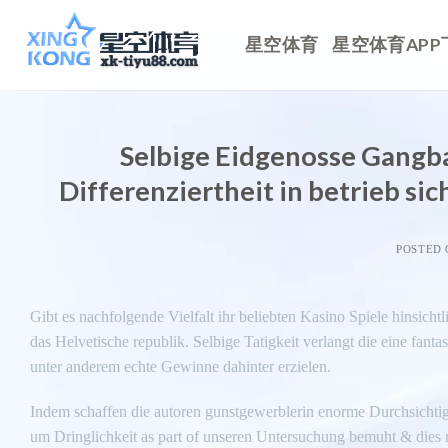
Skip
to
星空体育
星空体育APP
content
Selbige Eidgenosse Gangba
Differenziertheit in betrieb s
POSTED
Gibt es nachfolgende Vielfalt ihr beliebten Kasino Spiele hinsic
das Helvetische republik. Selbige Tatigkeit verlangt die eine fant
unter anderem echte Gewinne dahinter erzielen.
Indem schaffen die autoren gunstgewerblerin enorme Durchsichtig
um Dringlichkeit as part of unseren Untersuchung bemuht & dies