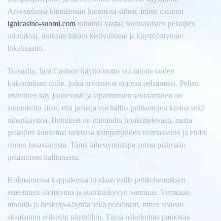
Arvostelussa kiinnitetään huomiota siihen, miten casinon
ignicasino-suomi.com
toiminta vastaa suomalaisten pelaajien
odotuksia, mukaan lukien kielivalinnat ja käyttöliittymän
lokalisaatio.
Toisaalta, Igni Casinon käyttöönotto voi tarjota uuden
kokemuksen niille, jotka arvostavat nopeaa pelaamista. Pelien
etsiminen käy jouhevasti ja tapahtumien seuraaminen on
suunniteltu siten, että pelaaja voi hallita pelikertojen kestoa sekä
rahankäyttöä. Bonukset on muotoiltu houkuttelevasti, mutta
pelaajien kannattaa tarkistaa kampanjoiden voimassaolo ja ehdot
ennen lunastamista. Tämä lähestymistapa auttaa pitämään
pelaamisen hallinnassa.
Kolmannessa kappaleessa tuodaan esille pelikokemuksen
esteettinen ulottuvuus ja suorituskyvyn varmuus. Verrataan
mobiili- ja desktop-käyttöä sekä pohditaan, miten sivusto
skaalautuu erilaisiin näyttöihin. Tämä näkökulma painottaa