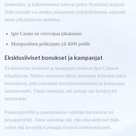
modernilta, ja hakutoiminnot tukevat pelien löytämistä helposti.
Näin käyttäjä voi aloittaa pelaamisen mahdollisimman sujuvasti
ilman pitkäjänteistä opettelua.
Igni Casino on verovapaa pikakasino
Monipuolinen pelikirjasto yli 4000 pelillä
Eksklusiiviset bonukset ja kampanjat
Ekskluisiviset bonukset ja kampanjat erottavat Igni Casinon
kilpailijoista. Näiden tarjousten ehtoja kannattaa kuitenkin lukea
huolellisesti, jotta ymmärtää kierrätysvaatimukset ja kampanjan
lainalaisuudet. Tämä varmistaa, että pelaaja saa hyödyn irti
tarjouksista.
Palautusprofiilit ja panostuskoon vaihtelut huomioivat eri
pelaajaprofiilit. Tämä tarkoittaa sitä, että sekä aktiiviset high-
rollers että kevyehköt pelaajat löytävät mieleisensä pelit.