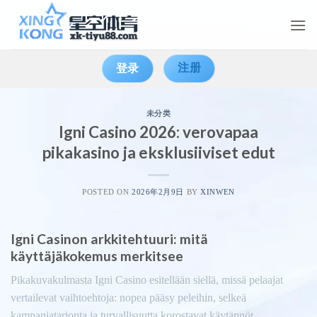
Skip
to
content
注册
登录
未分类
Igni Casino 2026: verovapaa
pikakasino ja eksklusiiviset edut
POSTED ON
2026年2月9日
BY
XINWEN
Igni Casinon arkkitehtuuri: mitä
käyttäjäkokemus merkitsee
Pikakuvakulmasta Igni Casino esitellään siellä, missä pelaajat
vertailevat vaihtoehtoja: nopea pääsy peleihin, selkeä
kampanjatarjonta ja turvallisuutta korostavat käytännöt.