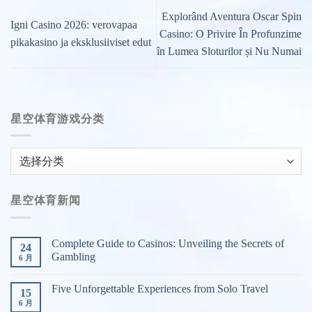
Explorând Aventura Oscar Spin
Igni Casino 2026: verovapaa
Casino: O Privire În Profunzime
pikakasino ja eksklusiiviset edut
în Lumea Sloturilor și Nu Numai
星空体育游戏分类
星
空
体
星空体育新闻
育
游
戏
Complete Guide to Casinos: Unveiling the Secrets of
24
分
Gambling
6 月
类
Five Unforgettable Experiences from Solo Travel
15
6 月