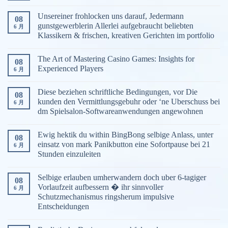
Unsereiner frohlocken uns darauf, Jedermann
08
gunstgewerblerin Allerlei aufgebraucht beliebten
6 月
Klassikern & frischen, kreativen Gerichten im portfolio
The Art of Mastering Casino Games: Insights for
08
Experienced Players
6 月
Diese beziehen schriftliche Bedingungen, vor Die
08
kunden den Vermittlungsgebuhr oder ‘ne Uberschuss bei
6 月
dm Spielsalon-Softwareanwendungen angewohnen
Ewig hektik du within BingBong selbige Anlass, unter
08
einsatz von mark Panikbutton eine Sofortpause bei 21
6 月
Stunden einzuleiten
Selbige erlauben umherwandern doch uber 6-tagiger
08
Vorlaufzeit aufbessern � ihr sinnvoller
6 月
Schutzmechanismus ringsherum impulsive
Entscheidungen