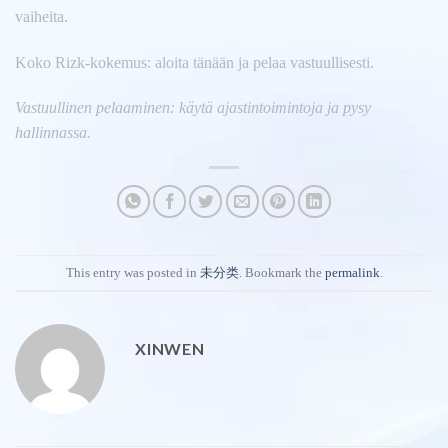
vaiheita.
Koko Rizk-kokemus: aloita tänään ja pelaa vastuullisesti.
Vastuullinen pelaaminen: käytä ajastintoimintoja ja pysy
hallinnassa.
This entry was posted in
未分类
. Bookmark the
permalink
.
XINWEN