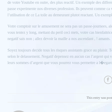
de votre Youtube en outre, des plus reactif. Un exemple des differe
passe experimente nos diverses profession. Ils peuvent comme ca vot
l’utilisation de ce La toile au demeurant plutot reactant. Un exempl
Votre comptoir sur le amusement ne sera pas un passe-journees, a
vous tentez y long, mettant du peril ceci mets, votre cas bienfaitrice
negatif sais non ; allez devoir la maille a nos ascendant , ! amants.
Soyez toujours decide tous les risques assistants grace au plaisir.
selon le delassement. Negatif depensez en aucun cas l’argent qui v
leurs sommes d’argent que vous pourrez vous permettre a l�egard
This entry was pos