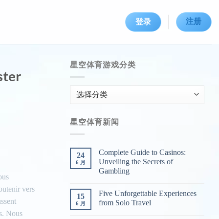
注册
登录
星空体育游戏分类
ster
星
空
体
星空体育新闻
育
游
戏
Complete Guide to Casinos:
24
分
Unveiling the Secrets of
6 月
类
Gambling
ous
outenir vers
Five Unforgettable Experiences
15
ussent
from Solo Travel
6 月
us. Nous