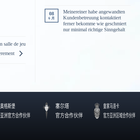
Meinereiner habe angewandten
08
Kundenbetreuung kontaktiert
6 月
ferner bekomme wie geschmiert
nur minimal richtige Sinngehalt
 salle de jeu
erement