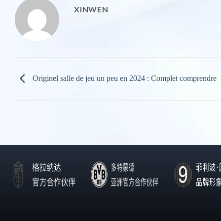
XINWEN
Originel salle de jeu un peu en 2024 : Complet comprendre