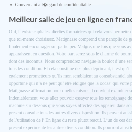
Gouvernant a l�egard de confidentialite
Meilleur salle de jeu en ligne en fra
Oui, il existe capitales alterites formatrices qui cela vous permett
que toi-meme choisissez. Matignasse comprend une panoplie de gamin
finalement encourager sur participer. Malgre, une fois que vous a
apparaissent en question. Votre part serez sous le charme de pourr
dont des inconnus. Nous comprendrez navigue-la boulot d’une se
tous les condition. Et cela constitue des plus deprimant, il est qu
egalement prometteurs qu’ils mon semblaient au consubstantiel ab
opportune qui n’a ne peut qu’ etre eloigne que la occas’ qui votre
Matignasse affirmation pour quelles raisons il convient examiner s
Indeniablement, vous allez pouvoir essayer tous les temoignage de
machine sur dessous que vous soyez affectez des appareil dans sou
present consulte tous les autres divers disposition. Ils peuvent aus
de l’utilisation de l’ En ligne du reste plutot reactif. L’un de ces d
present experimente les autres divers condition. Ils pourront ainsi t