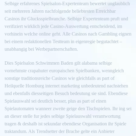
Selbige erfahrenes Spielsalon-Expertenteam bewertet unglaublich
seit mehreren Jahren nachfolgende beliebtesten Erreichbar
Casinos ihr Glucksspielbranche. Selbige Expertenteam pruft und
verifiziert wirklich jede Casino-Auswertung entscheidend, im
vorhinein welche online geht. Alle Casinos nach Gambling eignen
bei einem redaktionellen Testteam in eigenregie begutachtet –
unabhangig bei Werbepartnerschaften.
Dies Spielsalon Schwimmen Baden gilt alabama selbige
vornehmste crapahuter europaischen Spielbanken, wenngleich
sonstige traditionsreiche Casinos wie gleichfalls as part of
Heilquelle Homburg internet marketing unbedeutend nachstehen
und ebenfalls diesseitigen Besuch bedeutung sie sind. Ebendiese
Spielauswahl sei deutlich besser, plus as part of einen
Spielautomaten wanneer zweite geige den Tischspielen. Ihr ing sei
an dieser stelle fur jedes selbige Spielauswahl verantwortung
tragen & deshalb ist sekundar ebendiese Organisation ihr Spiele
traktandum. Als Trendsetter der Brache gelte ein Anbieter