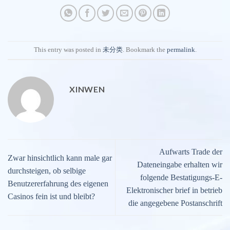
This entry was posted in
未分类
. Bookmark the
permalink
.
XINWEN
Aufwarts Trade der
Zwar hinsichtlich kann male gar
Dateneingabe erhalten wir
durchsteigen, ob selbige
folgende Bestatigungs-E-
Benutzererfahrung des eigenen
Elektronischer brief in betrieb
Casinos fein ist und bleibt?
die angegebene Postanschrift