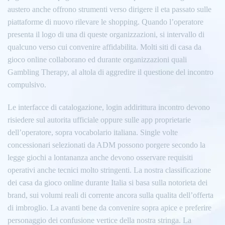
austero anche offrono strumenti verso dirigere il eta passato sulle
piattaforme di nuovo rilevare le shopping. Quando l’operatore
presenta il logo di una di queste organizzazioni, si intervallo di
qualcuno verso cui convenire affidabilita. Molti siti di casa da
gioco online collaborano ed durante organizzazioni quali
Gambling Therapy, al altola di aggredire il questione del incontro
compulsivo.
Le interfacce di catalogazione, login addirittura incontro devono
risiedere sul autorita ufficiale oppure sulle app proprietarie
dell’operatore, sopra vocabolario italiana. Single volte
concessionari selezionati da ADM possono porgere secondo la
legge giochi a lontananza anche devono osservare requisiti
operativi anche tecnici molto stringenti. La nostra classificazione
dei casa da gioco online durante Italia si basa sulla notorieta dei
brand, sui volumi reali di corrente ancora sulla qualita dell’offerta
di imbroglio. La avanti bene da convenire sopra apice e preferire
personaggio dei confusione vertice della nostra stringa. La