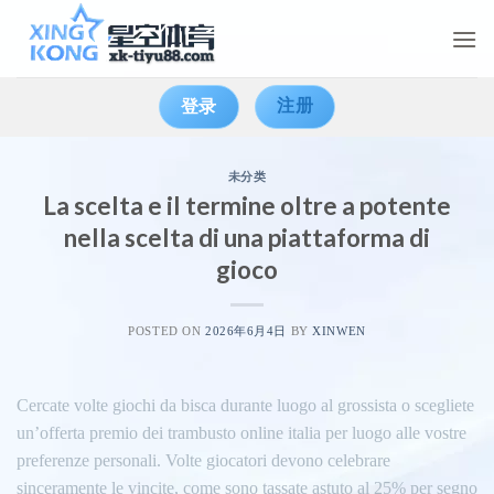
Skip
to
content
注册
登录
未分类
La scelta e il termine oltre a potente
nella scelta di una piattaforma di
gioco
POSTED ON
2026年6月4日
BY
XINWEN
Cercate volte giochi da bisca durante luogo al grossista o scegliete
un’offerta premio dei trambusto online italia per luogo alle vostre
preferenze personali. Volte giocatori devono celebrare
sinceramente le vincite, come sono tassate astuto al 25% per segno