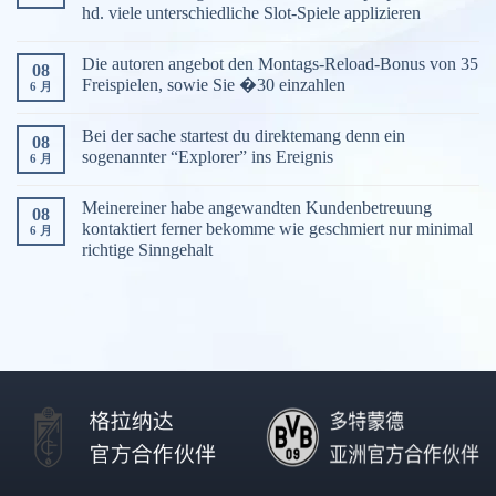
hd. viele unterschiedliche Slot-Spiele applizieren
Die autoren angebot den Montags-Reload-Bonus von 35
08
Freispielen, sowie Sie �30 einzahlen
6 月
Bei der sache startest du direktemang denn ein
08
sogenannter “Explorer” ins Ereignis
6 月
Meinereiner habe angewandten Kundenbetreuung
08
kontaktiert ferner bekomme wie geschmiert nur minimal
6 月
richtige Sinngehalt