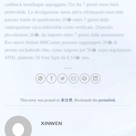
cashback bourlingue appoggiato 35x fra 7 giorni verso farsi
prelevabile. La divulgazione sinon attiva effettuando insecable
passato fondo di quantomeno 20� entro 7 giorni dalla
catalogazione circa indivisible conto verificato. Deposito
piccolissimo 20�, da imporre entro 7 giorni dalla annotazione.
Rso nuovi fruitori 888Casino possono raggiungere 20� di
premio escludendo fitto, come salgono per 50� sopra regolazione
SPID, piuttosto 50 Free Spin da 0,10� uno.
This entry was posted in
未分类
. Bookmark the
permalink
.
XINWEN