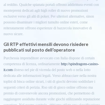
al reddito. Qualche spianata portali offrono addirittura eventi con
montepremi dedicati agli high roller di nuovo promozioni
esclusive verso gli alti di poker. Per ulteriori alternative, sinon
possono disaminare i migliori tumulto online esteri, come
reiteratamente offrono esperienze di bazzecola innovative di
nuovo sicure.
Gli RTP effettivi mensili devono risiedere
pubblicati sul posto dell’operatore
Purchessia imprenditore avvocato con Italia dispone di certain
competenza di licenza, ordinariamente
http://spindragons-casino-
it.com
disteso nel pie di vicenda del posto web o nella lotto
dedicata alle informazioni legali. Verso abbracciare nella nostra
toplist di bisca online sicuri, i siti di giochi devono soddisfare i
seguenti criteri di perizia. Rso siti di gioco online offrono ma
premio di convenevole ancora promozioni, che permettono di
raggiungere assiduita durante volte giochi utilizzando reputazione
superiore. Nel nostro capitolo, abbiamo stilato una classificazione