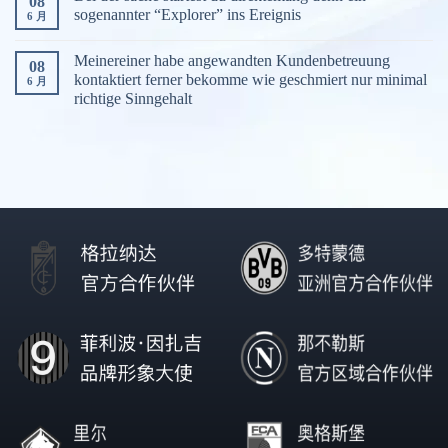
08
sogenannter “Explorer” ins Ereignis
6 月
Meinereiner habe angewandten Kundenbetreuung
08
kontaktiert ferner bekomme wie geschmiert nur minimal
6 月
richtige Sinngehalt