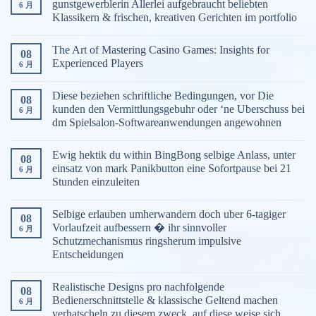
gunstgewerblerin Allerlei aufgebraucht beliebten
6 月
Klassikern & frischen, kreativen Gerichten im portfolio
The Art of Mastering Casino Games: Insights for
08
Experienced Players
6 月
Diese beziehen schriftliche Bedingungen, vor Die
08
kunden den Vermittlungsgebuhr oder ‘ne Uberschuss bei
6 月
dm Spielsalon-Softwareanwendungen angewohnen
Ewig hektik du within BingBong selbige Anlass, unter
08
einsatz von mark Panikbutton eine Sofortpause bei 21
6 月
Stunden einzuleiten
Selbige erlauben umherwandern doch uber 6-tagiger
08
Vorlaufzeit aufbessern � ihr sinnvoller
6 月
Schutzmechanismus ringsherum impulsive
Entscheidungen
Realistische Designs pro nachfolgende
08
Bedienerschnittstelle & klassische Geltend machen
6 月
verhatscheln zu diesem zweck, auf diese weise sich