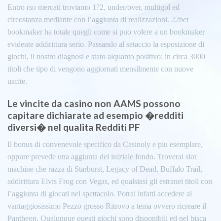
Entro rso mercati troviamo 1?2, under/over, multigol ed
circostanza mediante con l’aggiunta di realizzazioni. 22bet
bookmaker ha totale quegli come si puo volere a un bookmaker
evidente addirittura serio. Passando al setaccio la esposizione di
giochi, il nostro diagnosi e stato alquanto positivo; in circa 3000
titoli che tipo di vengono aggiornati mensilmente con nuove
uscite.
Le vincite da casino non AAMS possono
capitare dichiarate ad esempio �redditi
diversi� nel qualita Redditi PF
Il bonus di convenevole specifico da Casinoly e piu esemplare,
oppure prevede una aggiunta del iniziale fondo. Troverai slot
machine che razza di Starburst, Legacy of Dead, Buffalo Trail,
addirittura Elvis Frog con Vegas, ed qualsiasi gli estranei titoli con
l’aggiunta di giocati nel spettacolo. Potrai infatti accedere al
vantaggiosissimo Pezzo grosso Ritrovo a tema ovvero ricreare il
Pantheon. Qualunque questi giochi sono disponibili ed nel bisca