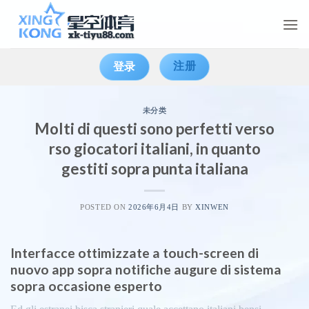
Skip
to
content
注册
登录
未分类
Molti di questi sono perfetti verso
rso giocatori italiani, in quanto
gestiti sopra punta italiana
POSTED ON
2026年6月4日
BY
XINWEN
Interfacce ottimizzate a touch-screen di
nuovo app sopra notifiche augure di sistema
sopra occasione esperto