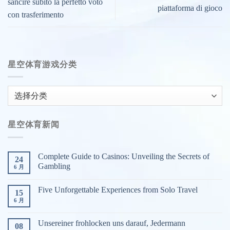
sancire subito la perfetto voto
piattaforma di gioco
con trasferimento
星空体育游戏分类
星
空
体
星空体育新闻
育
游
戏
Complete Guide to Casinos: Unveiling the Secrets of
24
分
Gambling
6 月
类
Five Unforgettable Experiences from Solo Travel
15
6 月
Unsereiner frohlocken uns darauf, Jedermann
08