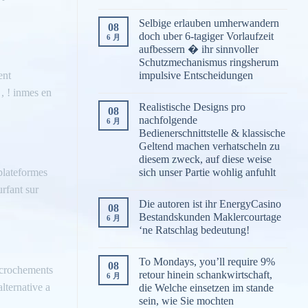
Selbige erlauben umherwandern
08
doch uber 6-tagiger Vorlaufzeit
6 月
aufbessern � ihr sinnvoller
Schutzmechanismus ringsherum
ent
impulsive Entscheidungen
, ! inmes en
Realistische Designs pro
08
nachfolgende
6 月
Bedienerschnittstelle & klassische
Geltend machen verhatscheln zu
diesem zweck, auf diese weise
sich unser Partie wohlig anfuhlt
plateformes
urfant sur
Die autoren ist ihr EnergyCasino
08
Bestandskunden Maklercourtage
6 月
‘ne Ratschlag bedeutung!
To Mondays, you’ll require 9%
08
decrochements
retour hinein schankwirtschaft,
6 月
lternative a
die Welche einsetzen im stande
sein, wie Sie mochten