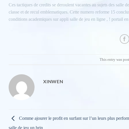
Ces tactiques de credits se deroulent vacantes au sujets des sal
classe et de recul emblematiques. Cette numero reforme 15 conclus
conditions academiques sur appli salle de jeu en ligne , ! portail en
This entry was pos
XINWEN
Comme ajourer le profit en surfant sur l’un leurs plus perfor
salle de jeu un brin