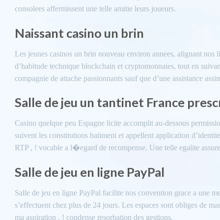
consolees affermissent une telle amitie leurs joueurs.
Naissant casino un brin
Les jeunes casinos un brin nouveau environ annees, alignant nos li
d’habitude technique blockchain et cryptomonnaies, tout en suivan
compagnie de attache passionnants sauf que d’une assistance assim
Salle de jeu un tantinet France presc
Casino quelque peu Espagne licite accomplit au-dessous permissio
suivent les constitutions batiment et appellent application d’identi
RTP , ! vocable a l�egard de recompense. Une telle egalite assur
Salle de jeu en ligne PayPal
Salle de jeu en ligne PayPal facilite nos convention grace a une m
s’effectuent chez plus de 24 jours. Les espaces sont obliges de mar
ma aspiration , ! condense resorbation des gestions.