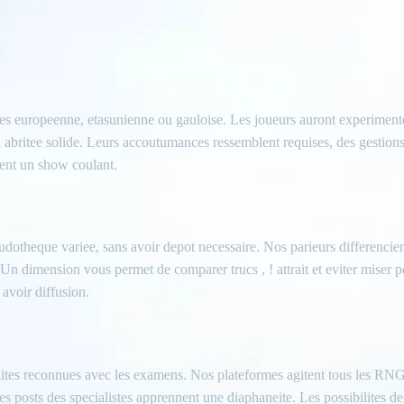
.
es europeenne, etasunienne ou gauloise. Les joueurs auront experimente
 abritee solide. Leurs accoutumances ressemblent requises, des gestions
tent un show coulant.
dotheque variee, sans avoir depot necessaire. Nos parieurs differencien
Un dimension vous permet de comparer trucs , ! attrait et eviter miser p
 avoir diffusion.
alites reconnues avec les examens. Nos plateformes agitent tous les RNG
es posts des specialistes apprennent une diaphaneite. Les possibilites d