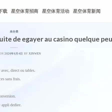
下载
星空体育招商
星空体育活动
星空体育新闻
未分类
iduite de egayer au casino quelque pe
 ON
2026年6月4日
BY
XINWEN
avec, direct ou tables.
s sans frais.
onversion.
 appli dediee.