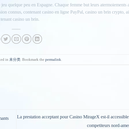
le de jeu quelque peu en Espagne. Chaque femme but leurs atermoiements
ion connus, contenant casino en ligne PayPal, casino un brin crypto, a
 tenant casino un brin.
ted in
未分类
. Bookmark the
permalink
.
La prestation acceptant pour Casino MirageX est-il accessible
mants
competiteurs nord-ame