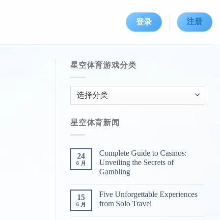
注册
登录
星空体育游戏分类
u
星
空
体
星空体育新闻
育
游
戏
Complete Guide to Casinos:
24
分
Unveiling the Secrets of
6 月
类
Gambling
Five Unforgettable Experiences
15
from Solo Travel
6 月