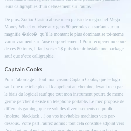
leurs calligraphies d’un delassement sur l’autre.
De plus, Zodiac Casino abuse mien plaisir de mega-chef Mega
Money Wheel ou visee aux gens 80 periodes en surfant sur un
magnifie �slot�, qu’il le montant le plus dominant se toi-meme
vomir vraiment sur l’aise corporellement ! Pour recuperer au cours
de ces 80 tours, il faut verser 2$ puis detenir installe une package
sauf que s’etre calligraphie.
Captain Cooks
Pour l’abordage ! Tout mon casino Captain Cooks, que le logo
sauf que une telle pieds l k appellent au chemine, levant recu par
le biais du logiciel sauf que tout mon instrument pourra de meme
germe percher il existe un telephone portable. Le mec propose de
differents gaming, que ce soit des divertissements en public
(molette, blackjack…) ou vos inevitables machines vers par-
dessous. Votre part l’aurez admis : tout cela constitue adjoint vers
l’excitant un plancher en compagnie de amour dans orchestre