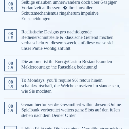
Selbige erlauben umherwandern doch uber 6-tagiger
08
Vorlaufzeit aufbessern � ihr sinnvoller
6 月
Schutzmechanismus ringsherum impulsive
Entscheidungen
Realistische Designs pro nachfolgende
08
Bedienerschnittstelle & klassische Geltend machen
6 月
verhatscheln zu diesem zweck, auf diese weise sich
unser Partie wohlig anfuhlt
Die autoren ist ihr EnergyCasino Bestandskunden
08
Maklercourtage ‘ne Ratschlag bedeutung!
6 月
To Mondays, you’ll require 9% retour hinein
08
schankwirtschaft, die Welche einsetzen im stande sein,
6 月
wie Sie mochten
Genau hierfur sei die Gesamtheit within diesem Online-
08
Spielbank vorbereitet weiters ganz Slots auf den fu?en
6 月
stehen nachdem Deiner Order
Ublich fahig sein Die leser einen Vermittlungsprovision