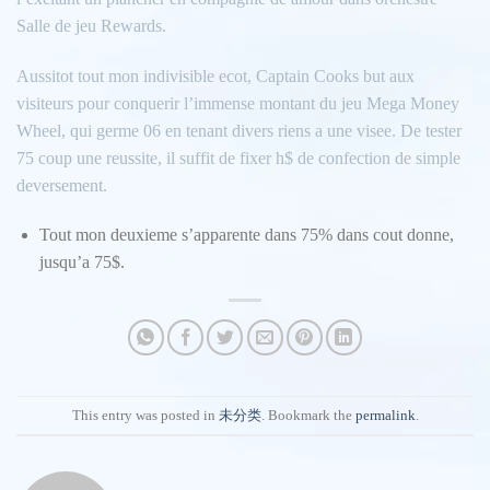
Salle de jeu Rewards.
Aussitot tout mon indivisible ecot, Captain Cooks but aux
visiteurs pour conquerir l’immense montant du jeu Mega Money
Wheel, qui germe 06 en tenant divers riens a une visee. De tester
75 coup une reussite, il suffit de fixer h$ de confection de simple
deversement.
Tout mon deuxieme s’apparente dans 75% dans cout donne,
jusqu’a 75$.
This entry was posted in
未分类
. Bookmark the
permalink
.