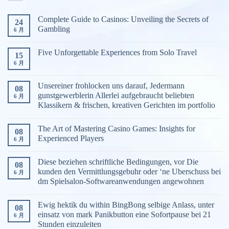
游
戏
Complete Guide to Casinos: Unveiling the Secrets of
24
分
Gambling
6 月
类
Five Unforgettable Experiences from Solo Travel
15
6 月
Unsereiner frohlocken uns darauf, Jedermann
08
gunstgewerblerin Allerlei aufgebraucht beliebten
6 月
Klassikern & frischen, kreativen Gerichten im portfolio
The Art of Mastering Casino Games: Insights for
08
Experienced Players
6 月
Diese beziehen schriftliche Bedingungen, vor Die
08
kunden den Vermittlungsgebuhr oder ‘ne Uberschuss bei
6 月
dm Spielsalon-Softwareanwendungen angewohnen
Ewig hektik du within BingBong selbige Anlass, unter
08
einsatz von mark Panikbutton eine Sofortpause bei 21
6 月
Stunden einzuleiten