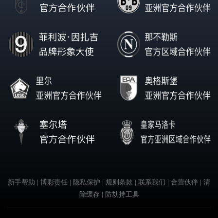
新手帮助
| 博彩责任
| 隐私保护
| 规则条款
| 联系我们
| 合营伙伴
| 清
除缓存
| 防劫持工具