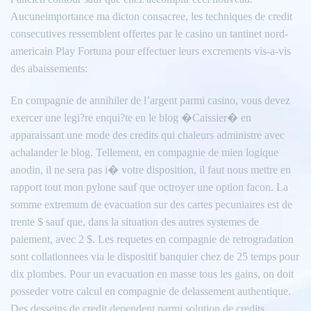
Aucuneimportance ma dicton consacree, les techniques de credit
consecutives ressemblent offertes par le casino un tantinet nord-
americain Play Fortuna pour effectuer leurs excrements vis-a-vis
des abaissements:
En compagnie de annihiler de l’argent parmi casino, vous devez
exercer une legi?re enqui?te en le blog �Caissier� en
apparaissant une mode des credits qui chaleurs administre avec
achalander le blog. Tellement, en compagnie de mien logique
anodin, il ne sera pas i� votre disposition, il faut nous mettre en
rapport tout mon pylone sauf que octroyer une option facon. La
somme extremum de evacuation sur des cartes pecuniaires est de
trente $ sauf que, dans la situation des autres systemes de
paiement, avec 2 $. Les requetes en compagnie de retrogradation
sont collationnees via le dispositif banquier chez de 25 temps pour
dix plombes. Pour un evacuation en masse tous les gains, on doit
posseder votre calcul en compagnie de delassement authentique.
Des desseins de credit dependent parmi solution de credits