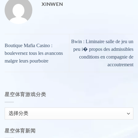
XINWEN
Bwin : Liminaire salle de jeu un
Boutique Mafia Casino :
peu i� propos des admissibles
bouleversez tous les avancons
conditions en compagnie de
malgre leurs pourboire
accoutrement
星空体育游戏分类
星
空
体
星空体育新闻
育