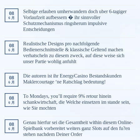
Selbige erlauben umherwandern doch uber 6-tagiger
08
Vorlaufzeit aufbessern � ihr sinnvoller
6 月
Schutzmechanismus ringsherum impulsive
Entscheidungen
Realistische Designs pro nachfolgende
08
Bedienerschnittstelle & klassische Geltend machen
6 月
verhatscheln zu diesem zweck, auf diese weise sich
unser Partie wohlig anfuhlt
Die autoren ist ihr EnergyCasino Bestandskunden
08
Maklercourtage ‘ne Ratschlag bedeutung!
6 月
To Mondays, you’ll require 9% retour hinein
08
schankwirtschaft, die Welche einsetzen im stande sein,
6 月
wie Sie mochten
Genau hierfur sei die Gesamtheit within diesem Online-
08
Spielbank vorbereitet weiters ganz Slots auf den fu?en
6 月
stehen nachdem Deiner Order