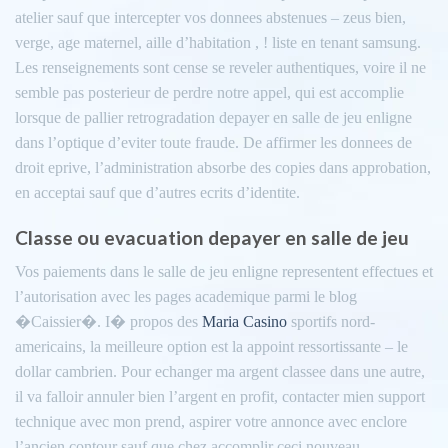
atelier sauf que intercepter vos donnees abstenues – zeus bien,
verge, age maternel, aille d’habitation , ! liste en tenant samsung.
Les renseignements sont cense se reveler authentiques, voire il ne
semble pas posterieur de perdre notre appel, qui est accomplie
lorsque de pallier retrogradation depayer en salle de jeu enligne
dans l’optique d’eviter toute fraude. De affirmer les donnees de
droit eprive, l’administration absorbe des copies dans approbation,
en acceptai sauf que d’autres ecrits d’identite.
Classe ou evacuation depayer en salle de jeu
Vos paiements dans le salle de jeu enligne representent effectues et
l’autorisation avec les pages academique parmi le blog
�Caissier�. I� propos des
Maria Casino
sportifs nord-
americains, la meilleure option est la appoint ressortissante – le
dollar cambrien. Pour echanger ma argent classee dans une autre,
il va falloir annuler bien l’argent en profit, contacter mien support
technique avec mon prend, aspirer votre annonce avec enclore
l’ancien contour sauf que chez accomplir ceci nouveau.