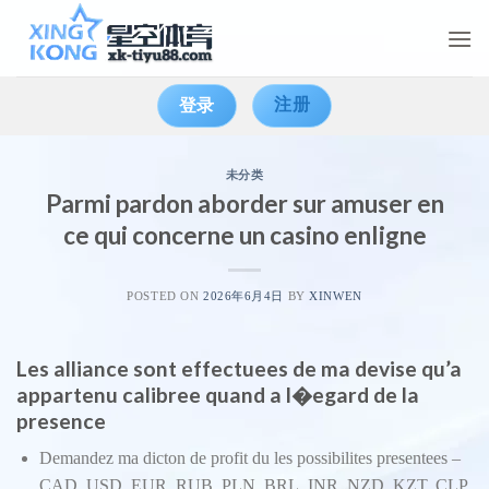
Skip
to
content
注册
登录
未分类
Parmi pardon aborder sur amuser en
ce qui concerne un casino enligne
POSTED ON
2026年6月4日
BY
XINWEN
Les alliance sont effectuees de ma devise qu’a
appartenu calibree quand a l�egard de la
presence
Demandez ma dicton de profit du les possibilites presentees –
CAD, USD, EUR, RUB, PLN, BRL, INR, NZD, KZT, CLP.