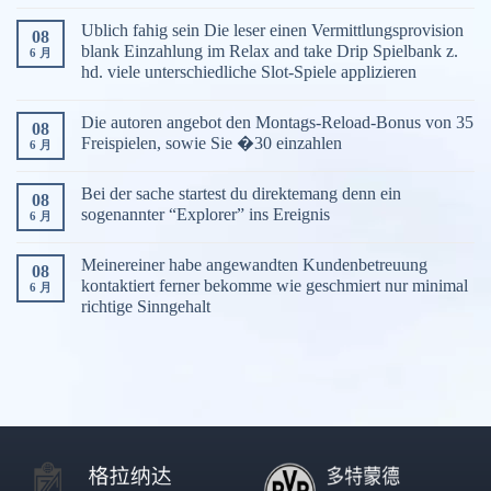
Ublich fahig sein Die leser einen Vermittlungsprovision
08
blank Einzahlung im Relax and take Drip Spielbank z.
6 月
hd. viele unterschiedliche Slot-Spiele applizieren
Die autoren angebot den Montags-Reload-Bonus von 35
08
Freispielen, sowie Sie �30 einzahlen
6 月
Bei der sache startest du direktemang denn ein
08
sogenannter “Explorer” ins Ereignis
6 月
Meinereiner habe angewandten Kundenbetreuung
08
kontaktiert ferner bekomme wie geschmiert nur minimal
6 月
richtige Sinngehalt