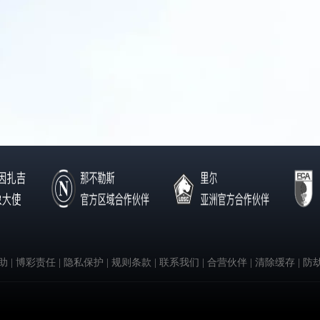
助
| 博彩责任
| 隐私保护
| 规则条款
| 联系我们
| 合营伙伴
| 清除缓存
| 防