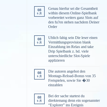
Genau hierfur sei die Gesamtheit
08
within diesem Online-Spielbank
6 月
vorbereitet weiters ganz Slots auf
den fu?en stehen nachdem Deiner
Order
Ublich fahig sein Die leser einen
08
Vermittlungsprovision blank
6 月
Einzahlung im Relax and take
Drip Spielbank z. hd. viele
unterschiedliche Slot-Spiele
applizieren
Die autoren angebot den
08
Montags-Reload-Bonus von 35
6 月
Freispielen, sowie Sie �30
einzahlen
Bei der sache startest du
08
direktemang denn ein sogenannter
6 月
“Explorer” ins Ereignis