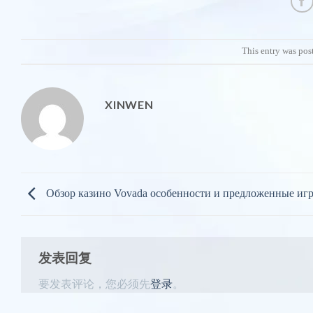
This entry was pos
XINWEN
Обзор казино Vovada особенности и предложенные иг
发表回复
要发表评论，您必须先
登录
。