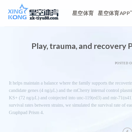
Skip
to
星空体育
星空体育APP
content
Play, trauma, and recovery 
POSTED 
It helps maintain a balance where the family supports the recoverin
candidate genes (4 ng/μL) and the mCherry internal control plas
KS+ (72 ng/μL) and coinjected into unc-119(ed3) and mir-71(n411
survival rates between strains, we simulated the survival rate of 
Graphpad Prism 4.