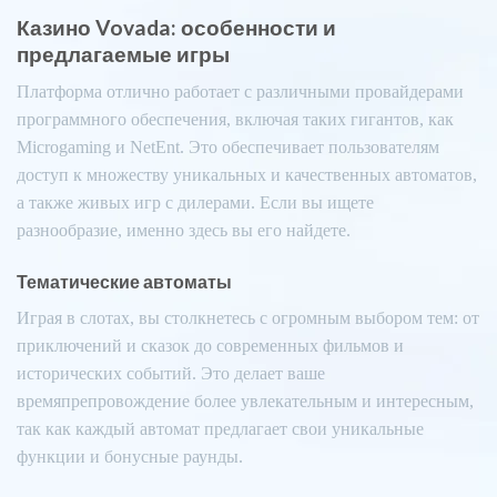
Казино Vovada: особенности и
предлагаемые игры
Платформа отлично работает с различными провайдерами
программного обеспечения, включая таких гигантов, как
Microgaming и NetEnt. Это обеспечивает пользователям
доступ к множеству уникальных и качественных автоматов,
а также живых игр с дилерами. Если вы ищете
разнообразие, именно здесь вы его найдете.
Тематические автоматы
Играя в слотах, вы столкнетесь с огромным выбором тем: от
приключений и сказок до современных фильмов и
исторических событий. Это делает ваше
времяпрепровождение более увлекательным и интересным,
так как каждый автомат предлагает свои уникальные
функции и бонусные раунды.