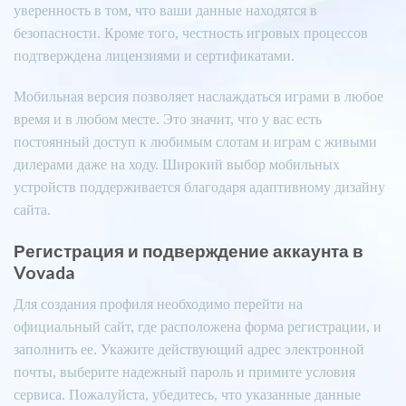
уверенность в том, что ваши данные находятся в
безопасности. Кроме того, честность игровых процессов
подтверждена лицензиями и сертификатами.
Мобильная версия позволяет наслаждаться играми в любое
время и в любом месте. Это значит, что у вас есть
постоянный доступ к любимым слотам и играм с живыми
дилерами даже на ходу. Широкий выбор мобильных
устройств поддерживается благодаря адаптивному дизайну
сайта.
Регистрация и подверждение аккаунта в
Vovada
Для создания профиля необходимо перейти на
официальный сайт, где расположена форма регистрации, и
заполнить ее. Укажите действующий адрес электронной
почты, выберите надежный пароль и примите условия
сервиса. Пожалуйста, убедитесь, что указанные данные