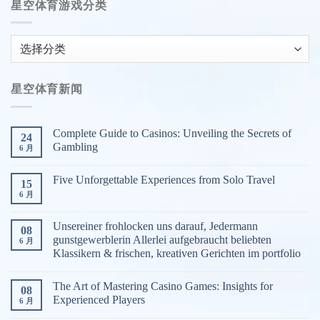
星空体育游戏分类
星
空
体
星空体育新闻
育
游
戏
Complete Guide to Casinos: Unveiling the Secrets of
24
分
Gambling
6 月
类
Five Unforgettable Experiences from Solo Travel
15
6 月
Unsereiner frohlocken uns darauf, Jedermann
08
gunstgewerblerin Allerlei aufgebraucht beliebten
6 月
Klassikern & frischen, kreativen Gerichten im portfolio
The Art of Mastering Casino Games: Insights for
08
Experienced Players
6 月