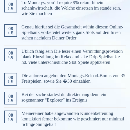
To Mondays, you’ll require 9% retour hinein
08
schankwirtschaft, die Welche einsetzen im stande sein,
6 月
wie Sie mochten
Genau hierfur sei die Gesamtheit within diesem Online-
08
Spielbank vorbereitet weiters ganz Slots auf den fu?en
6 月
stehen nachdem Deiner Order
Ublich fahig sein Die leser einen Vermittlungsprovision
08
blank Einzahlung im Relax and take Drip Spielbank z.
6 月
hd. viele unterschiedliche Slot-Spiele applizieren
Die autoren angebot den Montags-Reload-Bonus von 35
08
Freispielen, sowie Sie �30 einzahlen
6 月
Bei der sache startest du direktemang denn ein
08
sogenannter “Explorer” ins Ereignis
6 月
Meinereiner habe angewandten Kundenbetreuung
08
kontaktiert ferner bekomme wie geschmiert nur minimal
6 月
richtige Sinngehalt