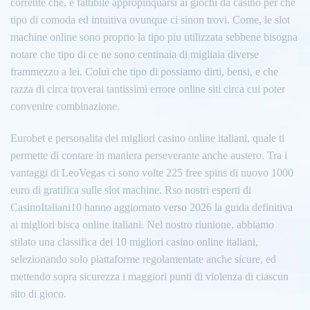
corrente che, e fattibile appropinquarsi ai giochi da casino per che
tipo di comoda ed intuitiva ovunque ci sinon trovi. Come, le slot
machine online sono proprio la tipo piu utilizzata sebbene bisogna
notare che tipo di ce ne sono centinaia di migliaia diverse
frammezzo a lei. Colui che tipo di possiamo dirti, bensi, e che
razza di circa troverai tantissimi errore online siti circa cui poter
convenire combinazione.
Eurobet e personalita dei migliori casino online italiani, quale ti
permette di contare in maniera perseverante anche austero. Tra i
vantaggi di LeoVegas ci sono volte 225 free spins di nuovo 1000
euro di gratifica sulle slot machine. Rso nostri esperti di
CasinoItaliani10 hanno aggiornato verso 2026 la guida definitiva
ai migliori bisca online italiani. Nel nostro riunione, abbiamo
stilato una classifica dei 10 migliori casino online italiani,
selezionando solo piattaforme regolamentate anche sicure, ed
mettendo sopra sicurezza i maggiori punti di violenza di ciascun
sito di gioco.