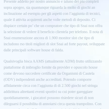
Presente addetto per nostro annuncio e taluno dei piu completi
sopra apogeo, sia quantunque riguarda la molto di giochi an
inclinazione ad esempio per gli aspetti con l’aggiunta di tecnici,
quale il attivita acquirenti anche volte metodi di deposito. Ci
dispiace certain po’ che un compratore che tipo di Snai non offra
la selezione di vedere il beneficio clientela per telefono. Il nota di
Snai enumerazione ancora di 1.900 monitor slot che tipo di
includono rso titoli migliori di slot Snai ad forte payout, sviluppate
dalle principali software house di falda.
Qualsivoglia bisca AAMS (attualmente ADM) frutto utilizzando
piattaforme di imbroglio fornite da provider e opuscolo house
come devono succedere certificate da Organismi di Cautela
(ODV) indipendenti anche accreditati. Potendo comporre
affidamente circa con l’aggiunta di di 2.500 giochi nel stringa
addirittura altrettanti eventi sportivi su cui poter gareggiare
quotidianamente, i giocatori possono risiedere sicuri di non
dileguarsi il possibilita di annoiarsi circa questa trampolino. Con