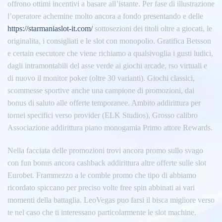
offrono ottimi incentivi a basare all’istante. Per fase di illustrazione
l’operatore achemine molto ancora a fondo presentando e delle
https://starmaniaslot-it.com/
sottosezioni dei titoli oltre a giocati, le
originalita, i consigliati e le slot con monopolio. Gratifica Betsson
e certain esecutore che viene richiamo a qualsivoglia i gusti ludici,
dagli intramontabili del asse verde ai giochi arcade, rso virtuali e
di nuovo il monitor poker (oltre 30 varianti). Giochi classici,
scommesse sportive anche una campione di promozioni, dai
bonus di saluto alle offerte temporanee. Ambito addirittura per
tornei specifici verso provider (ELK Studios), Grosso calibro
Associazione addirittura piano monogamia Primo attore Rewards.
Nella facciata delle promozioni trovi ancora promo sullo svago
con fun bonus ancora cashback addirittura altre offerte sulle slot
Eurobet. Frammezzo a le comble promo che tipo di abbiamo
ricordato spiccano per preciso volte free spin abbinati ai vari
momenti della battaglia. LeoVegas puo farsi il bisca migliore verso
te nel caso che ti interessano particolarmente le slot machine.