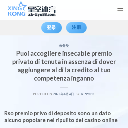
Skip
to
content
注册
登录
未分类
Puoi accogliere insecable premio
privato di tenuta in assenza di dover
aggiungere al di la credito al tuo
competenza inganno
POSTED ON
2026年6月4日
BY
XINWEN
Rso premio privo di deposito sono un dato
alcuno popolare nel ripulito dei casino online