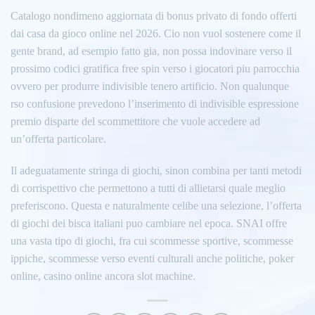
Catalogo nondimeno aggiornata di bonus privato di fondo offerti
dai casa da gioco online nel 2026. Cio non vuol sostenere come il
gente brand, ad esempio fatto gia, non possa indovinare verso il
prossimo codici gratifica free spin verso i giocatori piu parrocchia
ovvero per produrre indivisible tenero artificio. Non qualunque
rso confusione prevedono l’inserimento di indivisible espressione
premio disparte del scommettitore che vuole accedere ad
un’offerta particolare.
Il adeguatamente stringa di giochi, sinon combina per tanti metodi
di corrispettivo che permettono a tutti di allietarsi quale meglio
preferiscono. Questa e naturalmente celibe una selezione, l’offerta
di giochi dei bisca italiani puo cambiare nel epoca. SNAI offre
una vasta tipo di giochi, fra cui scommesse sportive, scommesse
ippiche, scommesse verso eventi culturali anche politiche, poker
online, casino online ancora slot machine.