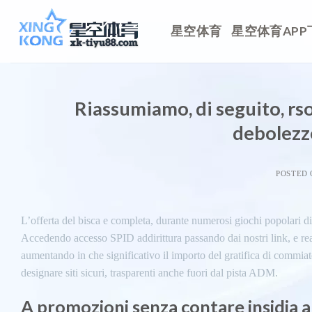
Skip
to
星空体育
星空体育APP
content
Riassumiamo, di seguito, rs
debolezze
POSTED
L’offerta del bisca e completa, durante numerosi giochi popolari di 
Accedendo accesso SPID addirittura passando dai nostri link, e re
aumentando in che significativo il importo del gratifica di commiato. 
designare siti sicuri, trasparenti anche fuori dal pista ADM.
A promozioni senza contare insidia 