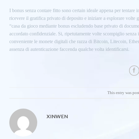
I bonus senza contare fitto sono certain ideale appena per tentare i
ricevere il gratifica privato di deposito e iniziare a esplorare vol
“casa da gioco mediante bonus escludendo base privato di documen
accordato confidenziale. Si, ripetutamente volte scompiglio senza i
conveniente le monete digitali che razza di Bitcoin, Litecoin, E
assenza di autenticazione faccenda qualche volta identificarsi.
This entry was pos
XINWEN