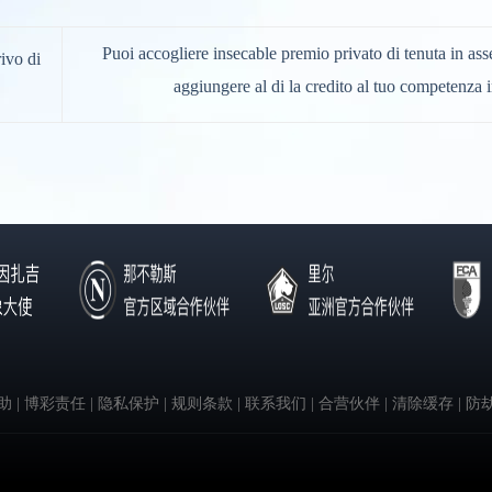
Puoi accogliere insecable premio privato di tenuta in as
ivo di
aggiungere al di la credito al tuo competenza
助
| 博彩责任
| 隐私保护
| 规则条款
| 联系我们
| 合营伙伴
| 清除缓存
| 防