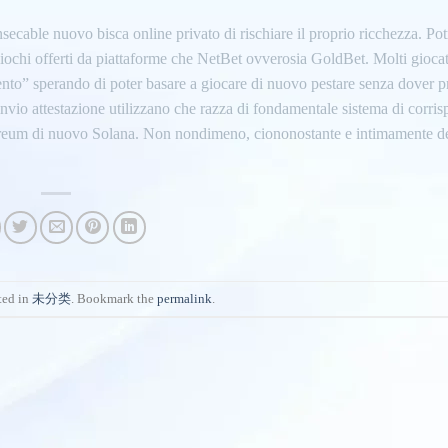
nsecable nuovo bisca online privato di rischiare il proprio ricchezza. Pot
te giochi offerti da piattaforme che NetBet ovverosia GoldBet. Molti gioca
to” sperando di poter basare a giocare di nuovo pestare senza dover p
nvio attestazione utilizzano che razza di fondamentale sistema di corris
thereum di nuovo Solana. Non nondimeno, ciononostante e intimamente d
ted in
未分类
. Bookmark the
permalink
.