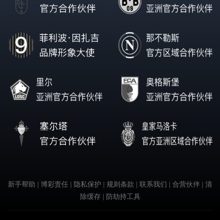
新手帮助
| 博彩责任
| 隐私保护
| 规则条款
| 联系我们
| 合营伙伴
| 清
除缓存
| 防劫持工具