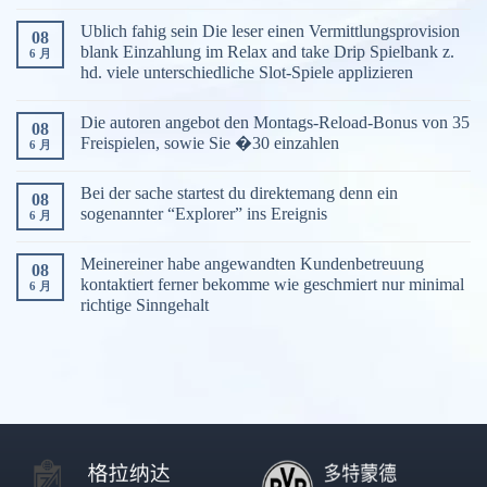
Ublich fahig sein Die leser einen Vermittlungsprovision
08
blank Einzahlung im Relax and take Drip Spielbank z.
6 月
hd. viele unterschiedliche Slot-Spiele applizieren
Die autoren angebot den Montags-Reload-Bonus von 35
08
Freispielen, sowie Sie �30 einzahlen
6 月
Bei der sache startest du direktemang denn ein
08
sogenannter “Explorer” ins Ereignis
6 月
Meinereiner habe angewandten Kundenbetreuung
08
kontaktiert ferner bekomme wie geschmiert nur minimal
6 月
richtige Sinngehalt