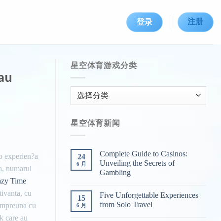
注册
登录
星空体育游戏分类
 au
星
空
体
星空体育新闻
育
游
戏
Complete Guide to Casinos:
 o experien?a
24
分
Unveiling the Secrets of
6 月
ra, numarul
类
Gambling
azy Time
tivanta, cu
Five Unforgettable Experiences
15
from Solo Travel
 impreuna cu
6 月
k care au