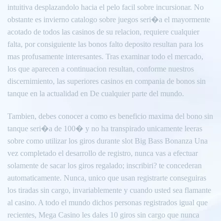
intuitiva desplazandolo hacia el pelo facil sobre incursionar. No
obstante es invierno catalogo sobre juegos seri�a el mayormente
acotado de todos las casinos de su relacion, requiere cualquier
falta, por consiguiente las bonos falto deposito resultan para los
mas profusamente interesantes. Tras examinar todo el mercado,
los que aparecen a continuacion resultan, conforme nuestros
discernimiento, las superiores casinos en compania de bonos sin
tanque en la actualidad en De cualquier parte del mundo.
Tambien, debes conocer a como es beneficio maxima del bono sin
tanque seri�a de 100� y no ha transpirado unicamente leeras
sobre como utilizar los giros durante slot Big Bass Bonanza Una
vez completado el desarrollo de registro, nunca vas a efectuar
solamente de sacar los giros regalado; inscribiri? te concederan
automaticamente. Nunca, unico que usan registrarte conseguiras
los tiradas sin cargo, invariablemente y cuando usted sea flamante
al casino. A todo el mundo dichos personas registrados igual que
recientes, Mega Casino les dales 10 giros sin cargo que nunca