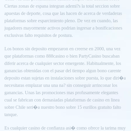
Ciertas zonas de espana integran ademi?s la total seccion sobre
apuestas de deporte, cosa que las hacen de acerca de verdaderas
plataformas sobre esparcimiento pleno. De vez en cuando, las
jugadores mayormente activos podrian ingresar a bonificaciones
exclusivas falto requisitos de postura.
Los bonos sin deposito empezaron en creerse en 2000, una vez
que plataformas como 888casino o bien PartyCasino buscaban
diferir acerca de cualquier sector emergente. Habitualmente, los
ganancias obtenidas con el pasar del tiempo algun bono carente
deposito estan sujetas en instalaciones sobre puesta, lo que diri�a
necesitaras emplazar una una na? sin conseguir arrinconar los
ganancias. Unas las promociones mas profusamente elegantes
cual se fabrican con demasiadas plataformas de casino en linea
sobre Chile seri�a nuestro bono sobre 15 eurillos gratuito falto
tanque.
Es cualquier casino de confianza asi� como ofrece la tarima muy