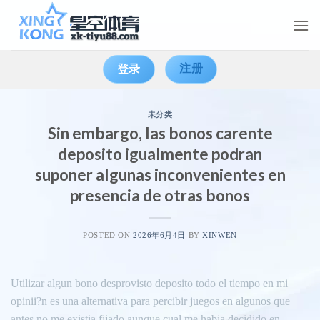
Skip
to
content
注册
登录
未分类
Sin embargo, las bonos carente
deposito igualmente podran
suponer algunas inconvenientes en
presencia de otras bonos
POSTED ON
2026年6月4日
BY
XINWEN
Utilizar algun bono desprovisto deposito todo el tiempo en mi
opinii?n es una alternativa para percibir juegos en algunos que
antes no me existia fijado aunque cual me habia decidido en