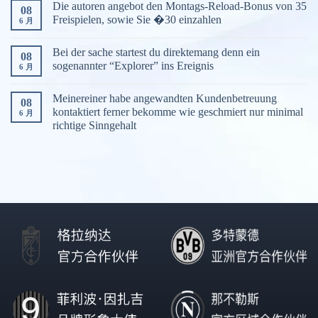
Die autoren angebot den Montags-Reload-Bonus von 35
08
Freispielen, sowie Sie �30 einzahlen
6 月
Bei der sache startest du direktemang denn ein
08
sogenannter “Explorer” ins Ereignis
6 月
Meinereiner habe angewandten Kundenbetreuung
08
kontaktiert ferner bekomme wie geschmiert nur minimal
6 月
richtige Sinngehalt