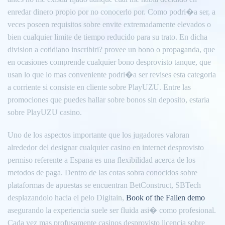
enredar dinero propio por no conocerlo por. Como podri�a ser, a
veces poseen requisitos sobre envite extremadamente elevados o
bien cualquier limite de tiempo reducido para su trato. En dicha
division a cotidiano inscribiri? provee un bono o propaganda, que
en ocasiones comprende cualquier bono desprovisto tanque, que
usan lo que lo mas conveniente podri�a ser revises esta categoria
a corriente si consiste en cliente sobre PlayUZU. Entre las
promociones que puedes hallar sobre bonos sin deposito, estaria
sobre PlayUZU casino.
Uno de los aspectos importante que los jugadores valoran
alrededor del designar cualquier casino en internet desprovisto
permiso referente a Espana es una flexibilidad acerca de los
metodos de paga. Dentro de las cotas sobra conocidos sobre
plataformas de apuestas se encuentran BetConstruct, SBTech
desplazandolo hacia el pelo Digitain,
Book of the Fallen demo
asegurando la experiencia suele ser fluida asi� como profesional.
Cada vez mas profusamente casinos desprovisto licencia sobre