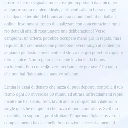
nostro schermo segnaliamo le cose piu importanti da amico per
anteporre sopra maniera ideale, altrimenti salta in basso e leggi la
discolpa dei termini del bonus ancora comuni nei bisca italiani
online. Insomma si tronco di analizzare con concentrazione ogni
rso dettagli anzi di raggiungere una deliberazione! Verso
campione, un’offerta potrebbe occupare meno giri in regalo, ma i
requisiti di movimentazione potrebbero avere luogo al contempo
alquanto piuttosto convenienti e il sforzo dei giri potrebbe capitare
oltre a apice. Non segnare per niente le vincite da bonus
escludendo fitto come �averi precisamente per tasca’ fin tanto
che non hai finito attuale passivo solenne.
Limita la assai di denaro che razza di puoi deporre, controlla il tuo
fermo ogni 30 ovverosia 60 minuti ed abrasa raffreddamenti rapidi
mentre ne hai stento. Slot, tavoli anche croupier dal vitale sono
single qualche dei giochi che razza di puoi controllare. Se il tuo
macchina lo supporta, puoi sfruttare l’impronta digitale ovvero il
compiacimento facciale nelle Impostazioni successivamente il