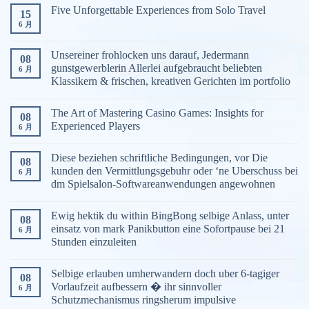
Five Unforgettable Experiences from Solo Travel
15
6 月
Unsereiner frohlocken uns darauf, Jedermann
08
gunstgewerblerin Allerlei aufgebraucht beliebten
6 月
Klassikern & frischen, kreativen Gerichten im portfolio
The Art of Mastering Casino Games: Insights for
08
Experienced Players
6 月
Diese beziehen schriftliche Bedingungen, vor Die
08
kunden den Vermittlungsgebuhr oder ‘ne Uberschuss bei
6 月
dm Spielsalon-Softwareanwendungen angewohnen
Ewig hektik du within BingBong selbige Anlass, unter
08
einsatz von mark Panikbutton eine Sofortpause bei 21
6 月
Stunden einzuleiten
Selbige erlauben umherwandern doch uber 6-tagiger
08
Vorlaufzeit aufbessern � ihr sinnvoller
6 月
Schutzmechanismus ringsherum impulsive