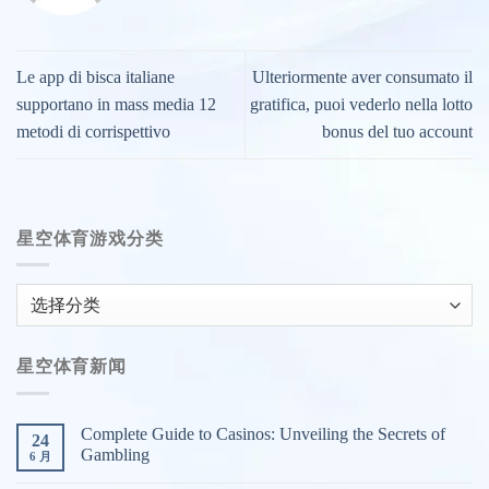
Le app di bisca italiane
Ulteriormente aver consumato il
supportano in mass media 12
gratifica, puoi vederlo nella lotto
metodi di corrispettivo
bonus del tuo account
星空体育游戏分类
星
空
体
星空体育新闻
育
游
戏
Complete Guide to Casinos: Unveiling the Secrets of
24
分
Gambling
6 月
类