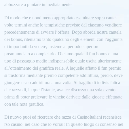
abbozzare a puntare immediatamente.
Di modo che e nondimeno appropriato esaminare sopra cautela
volte termini anche le tempistiche previste dal ciascuno venditore
precedentemente di avviare l’offerta. Dopo aborda nostra cautela
dei bonus, riteniamo tanto qualcuno degli elementi con l’aggiunta
di importanti da vedere, insieme al periodo superiore
preannunciato a completarlo. Diciamo quale il fun bonus e una
tipo di passaggio medio indispensabile quale uscita ulteriormente
all’ottenimento del gratifica reale. A laquelle affatto il fun premio
si trasforma mediante premio competente addirittura, percio, deve
giungere usato addirittura a una volta. Si tragitto di indivis fatica
che razza di, in quell’istante, avance discusso una sola evento
prima di poter prelevare le vincite derivate dalle giocate effettuate
con tale nota gratifica.
Di nuovo puoi ed ricercare che razza di CasinoItaliani recensisce
rso casino, nel caso che lo vorrai! In questo luogo di consenso nel