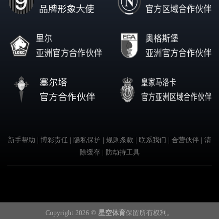
新手帮助
| 博彩责任
| 隐私保护
| 规则条款
| 联系我们
| 合营伙伴
| 清
除缓存
| 防劫持工具
Copyright 2026 ©
星空体育
保留所有权利。