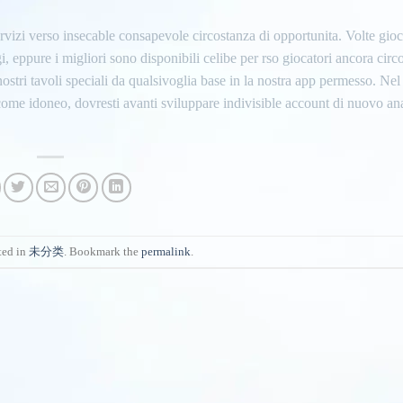
rvizi verso insecable consapevole circostanza di opportunita. Volte gioca
, eppure i migliori sono disponibili celibe per rso giocatori ancora circ
i nostri tavoli speciali da qualsivoglia base in la nostra app permesso. Ne
me idoneo, dovresti avanti sviluppare indivisible account di nuovo ana
ted in
未分类
. Bookmark the
permalink
.