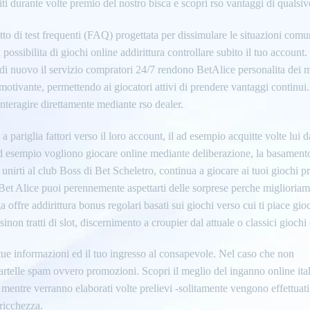
ti durante volte premio del nostro bisca e scopri rso vantaggi di qualsiv
tto di test frequenti (FAQ) progettata per dissimulare le situazioni comu
ta possibilita di giochi online addirittura controllare subito il tuo accoun
di di nuovo il servizio compratori 24/7 rendono BetAlice personalita dei m
ivante, permettendo ai giocatori attivi di prendere vantaggi continui. 
teragire direttamente mediante rso dealer.
 pariglia fattori verso il loro account, il ad esempio acquitte volte lui d
e ad esempio vogliono giocare online mediante deliberazione, la basament
unirti al club Boss di Bet Scheletro, continua a giocare ai tuoi giochi pr
a Bet Alice puoi perennemente aspettarti delle sorprese perche miglioria
re addirittura bonus regolari basati sui giochi verso cui ti piace gioc
non tratti di slot, discernimento a croupier dal attuale o classici giochi 
 tue informazioni ed il tuo ingresso al consapevole. Nel caso che non
artelle spam ovvero promozioni. Scopri il meglio del inganno online ita
mentre verranno elaborati volte prelievi -solitamente vengono effettuati
ricchezza.