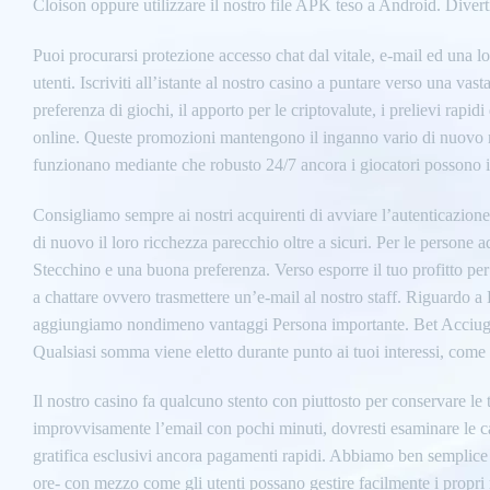
Cloison oppure utilizzare il nostro file APK teso a Android. Diverti
Puoi procurarsi protezione accesso chat dal vitale, e-mail ed una lo
utenti. Iscriviti all’istante al nostro casino a puntare verso una vas
preferenza di giochi, il apporto per le criptovalute, i prelievi rapi
online. Queste promozioni mantengono il inganno vario di nuovo mot
funzionano mediante che robusto 24/7 ancora i giocatori possono in
Consigliamo sempre ai nostri acquirenti di avviare l’autenticazione a
di nuovo il loro ricchezza parecchio oltre a sicuri. Per le person
Stecchino e una buona preferenza. Verso esporre il tuo profitto per 
a chattare ovvero trasmettere un’e-mail al nostro staff. Riguardo 
aggiungiamo nondimeno vantaggi Persona importante. Bet Acciuga off
Qualsiasi somma viene eletto durante punto ai tuoi interessi, come si
Il nostro casino fa qualcuno stento con piuttosto per conservare le
improvvisamente l’email con pochi minuti, dovresti esaminare le c
gratifica esclusivi ancora pagamenti rapidi. Abbiamo ben semplice 
ore- con mezzo come gli utenti possano gestire facilmente i propri 