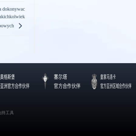
ga dokonywac
akichkolwiek
obowych
劫持工具