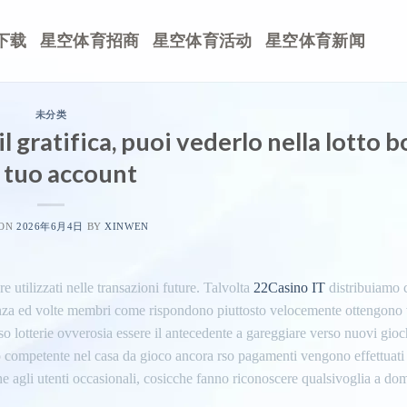
下载
星空体育招商
星空体育活动
星空体育新闻
未分类
 gratifica, puoi vederlo nella lotto 
 tuo account
 ON
2026年6月4日
BY
XINWEN
 utilizzati nelle transazioni future. Talvolta
22Casino IT
distribuiamo c
nza ed volte membri come rispondono piuttosto velocemente ottengono 
o lotterie ovverosia essere il antecedente a gareggiare verso nuovi gio
o competente nel casa da gioco ancora rso pagamenti vengono effettuati 
che agli utenti occasionali, cosicche fanno riconoscere qualsivoglia a dom