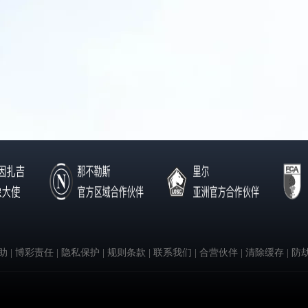
助
| 博彩责任
| 隐私保护
| 规则条款
| 联系我们
| 合营伙伴
| 清除缓存
| 防