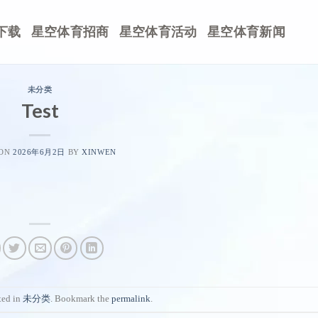
下载
星空体育招商
星空体育活动
星空体育新闻
未分类
Test
 ON
2026年6月2日
BY
XINWEN
ted in
未分类
. Bookmark the
permalink
.