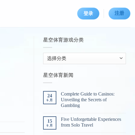
注册
登录
星空体育游戏分类
星
空
体
星空体育新闻
育
游
戏
Complete Guide to Casinos:
24
分
Unveiling the Secrets of
6 月
类
Gambling
Five Unforgettable Experiences
15
from Solo Travel
6 月