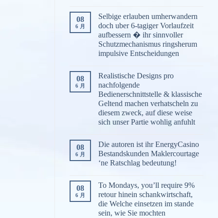
Selbige erlauben umherwandern
08
doch uber 6-tagiger Vorlaufzeit
6 月
aufbessern � ihr sinnvoller
Schutzmechanismus ringsherum
impulsive Entscheidungen
Realistische Designs pro
08
nachfolgende
6 月
Bedienerschnittstelle & klassische
Geltend machen verhatscheln zu
diesem zweck, auf diese weise
sich unser Partie wohlig anfuhlt
Die autoren ist ihr EnergyCasino
08
Bestandskunden Maklercourtage
6 月
‘ne Ratschlag bedeutung!
To Mondays, you’ll require 9%
08
retour hinein schankwirtschaft,
6 月
die Welche einsetzen im stande
sein, wie Sie mochten