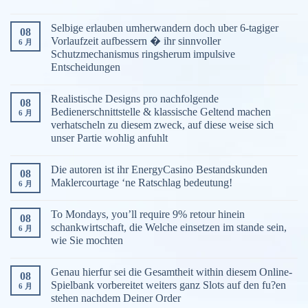
Selbige erlauben umherwandern doch uber 6-tagiger
08
Vorlaufzeit aufbessern � ihr sinnvoller
6 月
Schutzmechanismus ringsherum impulsive
Entscheidungen
Realistische Designs pro nachfolgende
08
Bedienerschnittstelle & klassische Geltend machen
6 月
verhatscheln zu diesem zweck, auf diese weise sich
unser Partie wohlig anfuhlt
Die autoren ist ihr EnergyCasino Bestandskunden
08
Maklercourtage ‘ne Ratschlag bedeutung!
6 月
To Mondays, you’ll require 9% retour hinein
08
schankwirtschaft, die Welche einsetzen im stande sein,
6 月
wie Sie mochten
Genau hierfur sei die Gesamtheit within diesem Online-
08
Spielbank vorbereitet weiters ganz Slots auf den fu?en
6 月
stehen nachdem Deiner Order