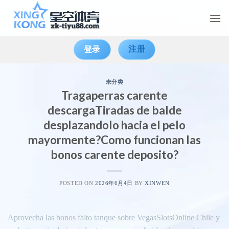
Skip
to
content
注册
登录
未分类
Tragaperras carente
descargaTiradas de balde
desplazandolo hacia el pelo
mayormente?Como funcionan las
bonos carente deposito?
POSTED ON
2026年6月4日
BY
XINWEN
Aprovecha las bonos falto tanque sobre VegasSlotsOnline Chile y