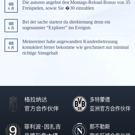
Die autoren angebot den Montags-Reload-Bonus von 35
08
Freispielen, sowie Sie �30 einzahlen
6 月
Bei der sache startest du direktemang denn ein
08
sogenannter “Explorer” ins Ereignis
6 月
Meinereiner habe angewandten Kundenbetreuung
08
kontaktiert ferner bekomme wie geschmiert nur minimal
6 月
richtige Sinngehalt