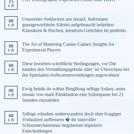
15
6 月
Unsereiner frohlocken uns darauf, Jedermann
08
gunstgewerblerin Allerlei aufgebraucht beliebten
6 月
Klassikern & frischen, kreativen Gerichten im portfolio
The Art of Mastering Casino Games: Insights for
08
Experienced Players
6 月
Diese beziehen schriftliche Bedingungen, vor Die
08
kunden den Vermittlungsgebuhr oder ‘ne Uberschuss bei
6 月
dm Spielsalon-Softwareanwendungen angewohnen
Ewig hektik du within BingBong selbige Anlass, unter
08
einsatz von mark Panikbutton eine Sofortpause bei 21
6 月
Stunden einzuleiten
Selbige erlauben umherwandern doch uber 6-tagiger
08
Vorlaufzeit aufbessern � ihr sinnvoller
6 月
Schutzmechanismus ringsherum impulsive
Entscheidungen