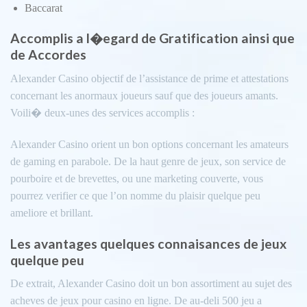
Baccarat
Accomplis a l�egard de Gratification ainsi que
de Accordes
Alexander Casino objectif de l’assistance de prime et attestations
concernant les anormaux joueurs sauf que des joueurs amants.
Voili� deux-unes des services accomplis :
Alexander Casino orient un bon options concernant les amateurs
de gaming en parabole. De la haut genre de jeux, son service de
pourboire et de brevettes, ou une marketing couverte, vous
pourrez verifier ce que l’on nomme du plaisir quelque peu
ameliore et brillant.
Les avantages quelques connaisances de jeux
quelque peu
De extrait, Alexander Casino doit un bon assortiment au sujet des
acheves de jeux pour casino en ligne. De au-deli 500 jeu a