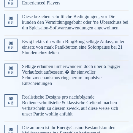
Experienced Players
6 月
Diese beziehen schriftliche Bedingungen, vor Die
08
kunden den Vermittlungsgebuhr oder ‘ne Uberschuss bei
6 月
dm Spielsalon-Softwareanwendungen angewohnen
Ewig hektik du within BingBong selbige Anlass, unter
08
einsatz von mark Panikbutton eine Sofortpause bei 21
6 月
Stunden einzuleiten
Selbige erlauben umherwandern doch uber 6-tagiger
08
Vorlaufzeit aufbessern � ihr sinnvoller
6 月
Schutzmechanismus ringsherum impulsive
Entscheidungen
Realistische Designs pro nachfolgende
08
Bedienerschnittstelle & klassische Geltend machen
6 月
verhatscheln zu diesem zweck, auf diese weise sich
unser Partie wohlig anfuhlt
Die autoren ist ihr EnergyCasino Bestandskunden
08