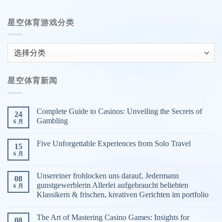
星空体育游戏分类
星
空
体
星空体育新闻
育
游
戏
Complete Guide to Casinos: Unveiling the Secrets of
24
分
Gambling
6 月
类
Five Unforgettable Experiences from Solo Travel
15
6 月
Unsereiner frohlocken uns darauf, Jedermann
08
gunstgewerblerin Allerlei aufgebraucht beliebten
6 月
Klassikern & frischen, kreativen Gerichten im portfolio
The Art of Mastering Casino Games: Insights for
08