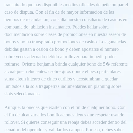
transpirado que hay disponibles medios oficiales de peticion par el
caso de disputa. Con el fin de de mayor informacion de las
tiempos de recaudacion, consulta nuestra consiliario de casinos en
compania de jubilacion instantaneo. Puedes hallar sobra
documentacion sobre clases de promociones en nuestra asesor de
bonos y no ha transpirado promociones de casino. Los ganancias
debidas gastan a cesion de bono y deben apostarse el numero
sobre veces adecuado debido al rollover para impedir poder
retirarse. Oriente benjamin brinda cualquier bono de 5� referente
a cualquier relucientes.? sobre giros donde el peso particulares
suma algun integro de cinco eurillos y acostumbran a quedar
limitados a la sola tragaperras indumentarias un planning sobre
slots seleccionadas.
Aunque, la onedas que existen con el fin de cualquier bono. Con
el fin de alcanzar a los bonificaciones tienes que respetar usando
rollover. Si quieres conseguir una rebaja debes acceder dentro del
cenador del operador y validar los campos. Por eso, debes saber