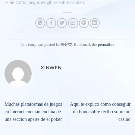
asi� como juegos elegibles sobre calidad.
This entry was posted in
未分类
. Bookmark the
permalink
.
XINWEN
Muchas plataformas de juegos
Aqui te explico como conseguir
en internet cuentan encima de
un bono sobre recibo sobre un
una seccion aparte de el poker
casino