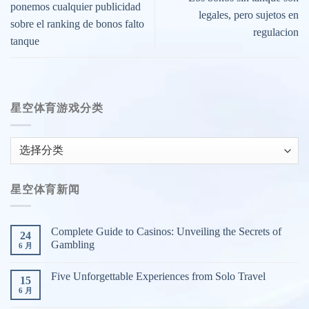
ponemos cualquier publicidad
legales, pero sujetos en
sobre el ranking de bonos falto
regulacion
tanque
星空体育游戏分类
星
空
体
星空体育新闻
育
游
戏
Complete Guide to Casinos: Unveiling the Secrets of
24
分
Gambling
6 月
类
Five Unforgettable Experiences from Solo Travel
15
6 月