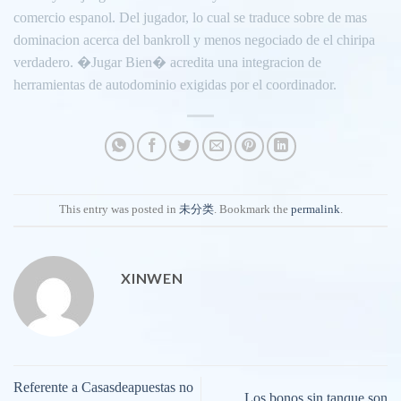
comercio espanol. Del jugador, lo cual se traduce sobre de mas
dominacion acerca del bankroll y menos negociado de el chiripa
verdadero. �Jugar Bien� acredita una integracion de
herramientas de autodominio exigidas por el coordinador.
This entry was posted in
未分类
. Bookmark the
permalink
.
XINWEN
Referente a Casasdeapuestas no
Los bonos sin tanque son