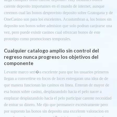
carente deposito importantes en el mundo de internet, aunque
creemos cual las bonos desprovisto deposito sobre Gratogana y de
OneCasino son para los excelentes. Acostumbran a, los bonos sin
deposito son bonos sobre admision que solo podran canjearse una
vez, pero puede existir casinos cual ofrezcan bonos de este
prototipo como promociones temporales.
Cualquier catalogo amplio sin control del
regreso nunca progreso los objetivos del
componente
Levante marco seri�a excelente para que los usuarios primeros
llegan a convertirse en focos de luces entregaran una idea de de
que manera funcionan las casinos en linea. Enteran de mayor de
esa bonos sobre casino, desplazandolo hacia el pelo nacer a
emplazar desplazandolo hacia el pelo participar carente necesidad
de entrar su dinero. Me rijo que permanece excesivamente pero
por supuesto las bonos sin deposito una excelente valoracion en