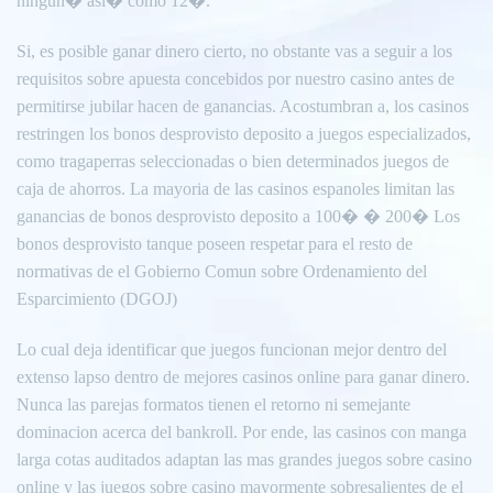
ningun� asi� como 12�.
Si, es posible ganar dinero cierto, no obstante vas a seguir a los
requisitos sobre apuesta concebidos por nuestro casino antes de
permitirse jubilar hacen de ganancias. Acostumbran a, los casinos
restringen los bonos desprovisto deposito a juegos especializados,
como tragaperras seleccionadas o bien determinados juegos de
caja de ahorros. La mayoria de las casinos espanoles limitan las
ganancias de bonos desprovisto deposito a 100� � 200� Los
bonos desprovisto tanque poseen respetar para el resto de
normativas de el Gobierno Comun sobre Ordenamiento del
Esparcimiento (DGOJ)
Lo cual deja identificar que juegos funcionan mejor dentro del
extenso lapso dentro de mejores casinos online para ganar dinero.
Nunca las parejas formatos tienen el retorno ni semejante
dominacion acerca del bankroll. Por ende, las casinos con manga
larga cotas auditados adaptan las mas grandes juegos sobre casino
online y las juegos sobre casino mayormente sobresalientes de el