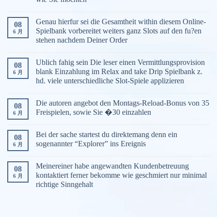
Genau hierfur sei die Gesamtheit within diesem Online-
08
Spielbank vorbereitet weiters ganz Slots auf den fu?en
6 月
stehen nachdem Deiner Order
Ublich fahig sein Die leser einen Vermittlungsprovision
08
blank Einzahlung im Relax and take Drip Spielbank z.
6 月
hd. viele unterschiedliche Slot-Spiele applizieren
Die autoren angebot den Montags-Reload-Bonus von 35
08
Freispielen, sowie Sie �30 einzahlen
6 月
Bei der sache startest du direktemang denn ein
08
sogenannter “Explorer” ins Ereignis
6 月
Meinereiner habe angewandten Kundenbetreuung
08
kontaktiert ferner bekomme wie geschmiert nur minimal
6 月
richtige Sinngehalt