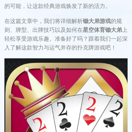
的可能，让这款经典游戏焕发了新的活力。
在这篇文章中，我们将详细解析
锄大弟游戏
的规
则、牌型、出牌技巧以及如何在
星空体育锄大弟
上
轻松享受游戏乐趣。准备好了吗？跟着我们一起深
入了解这款智力与运气并存的扑克牌游戏吧！