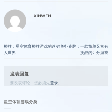
XINWEN
桥牌：星空体育桥牌游戏的迷
钓鱼扑克牌：一款简单又富有
人世界
挑战的计分游戏
发表回复
要发表评论，您必须先
登录
。
星空体育游戏分类