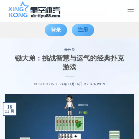
Skip
to
content
注册
登录
未分类
锄大弟：挑战智慧与运气的经典扑克
游戏
POSTED ON
2024年11月16日
BY
XINWEN
16
11 月