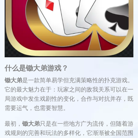
什么是锄大弟游戏？
锄大弟
是一款简单易学但充满策略性的扑克游戏。
它的最大魅力在于：玩家之间的敌我关系可以在一
局游戏中发生戏剧性的变化，合作与对抗并存，既
需要运气，也需要智慧。
最初，
锄大弟
只是在一些地方广为流传，但随着游
戏规则的完善和玩法的多样化，它渐渐被全国范围